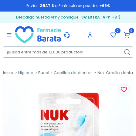
Envíos
GRATIS
a Península en pedidos
+65€
Descarga nuestra APP y consigue
-3€ EXTRA
:
APP-FB
;)
0
0
menu
Inicio
Higiene
Bucal
Cepillos de dientes
Nuk Cepillo dental i
favorite_border