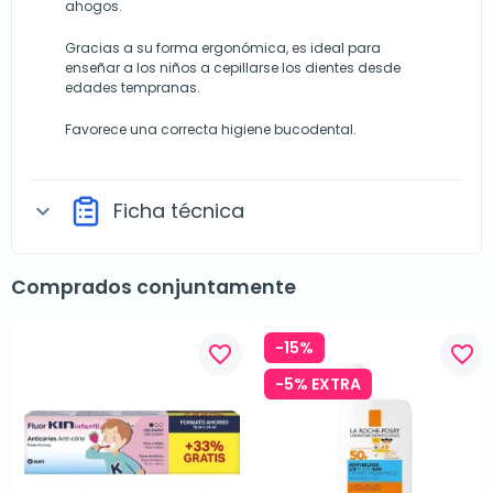
ahogos.
Gracias a su forma ergonómica, es ideal para
enseñar a los niños a cepillarse los dientes desde
edades tempranas.
Favorece una correcta higiene bucodental.
Ficha técnica
expand_more
Comprados conjuntamente
-15%
favorite_border
favorite_border
-5% EXTRA