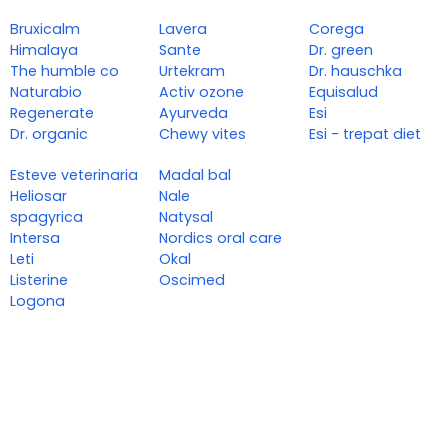
Bruxicalm
Lavera
Corega
Himalaya
Sante
Dr. green
The humble co
Urtekram
Dr. hauschka
Naturabio
Activ ozone
Equisalud
Regenerate
Ayurveda
Esi
Dr. organic
Chewy vites
Esi - trepat diet
Esteve veterinaria
Madal bal
Heliosar
Nale
spagyrica
Natysal
Intersa
Nordics oral care
Leti
Okal
Listerine
Oscimed
Logona