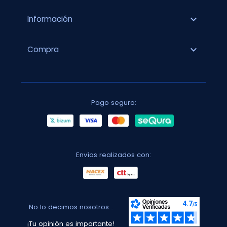
expand_more
Información
expand_more
Compra
Pago seguro:
Envíos realizados con:
No lo decimos nosotros...
¡Tu opinión es importante!