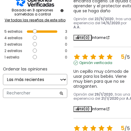
encanta cogerlo. Le ayuda a
aprender y el protector evita
Basado en
3
opiniones
que se haga daño
sometidas a control
Opinión del
23/5/2020
, tras una
Ver todas las reseñas de este sitio
experiencia del
14/5/2020
por
A.A.
5
estrellas
3
Útil
(0)
Informe
4
estrellas
0
3
estrellas
0
2
estrellas
0
5
/
5
1
estrella
0
Opinión verificada
Ordenar las opiniones
Un cepillo muy cómodo de 
usar para los bebés. Viene 
muy bien para que no se 
atraganten.
Opinión del
29/1/2020
, tras una
experiencia del
21/1/2020
por
A.
Útil
(0)
Informe
5
/
5