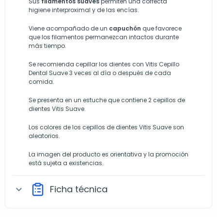
Sus
filamentos suaves
permiten una correcta
higiene interproximal y de las encías.
Viene acompañado de un
capuchón
que favorece
que los filamentos permanezcan intactos durante
más tiempo.
Se recomienda cepillar los dientes con Vitis Cepillo
Dental Suave 3 veces al día o después de cada
comida.
Se presenta en un estuche que contiene 2 cepillos de
dientes Vitis Suave.
Los colores de los cepillos de dientes Vitis Suave son
aleatorios.
La imagen del producto es orientativa y la promoción
está sujeta a existencias.
Ficha técnica
expand_more