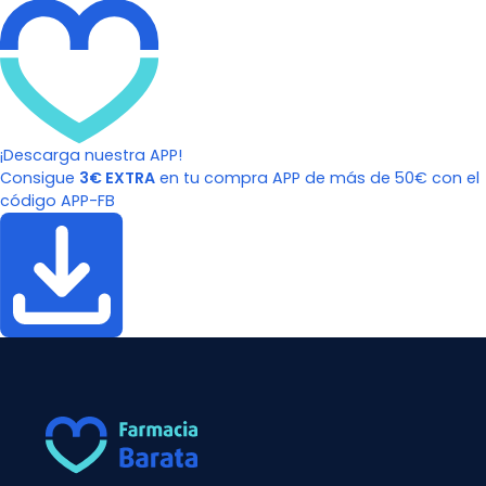
¡Descarga nuestra APP!
Consigue
3€ EXTRA
en tu compra APP de más de 50€ con el
código APP-FB