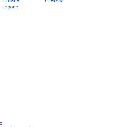
Listerine
Oscimed
Logona
x