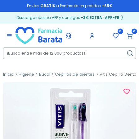
Envíos
GRATIS
a Península en pedidos
+65€
Descarga nuestra APP y consigue
-3€ EXTRA
:
APP-FB
;)
0
0
menu
Inicio
Higiene
Bucal
Cepillos de dientes
Vitis Cepillo Denta
favorite_border