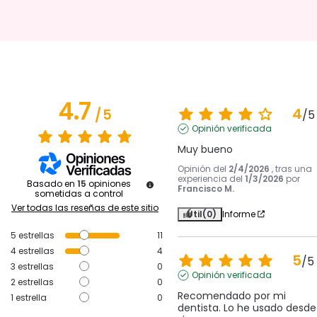
4.7
4
/
5
/
5
Opinión verificada
Muy bueno
Opinión del
2/4/2026
, tras una
experiencia del
1/3/2026
por
Basado en
15
opiniones
Francisco M.
sometidas a control
Ver todas las reseñas de este sitio
Útil
(0)
Informe
5
estrellas
11
4
estrellas
4
5
/
5
3
estrellas
0
Opinión verificada
2
estrellas
0
Recomendado por mi 
1
estrella
0
dentista. Lo he usado desde 