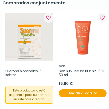
Comprados conjuntamente
favorite_border
favorite_border
SVR
Sueroral hiposódico, 5 
SVR Sun Secure Blur SPF 50+, 
sobres
50 ml
16,90 €
Este producto no está
Añadir al carrito
disponible para su compra
en este país o región.