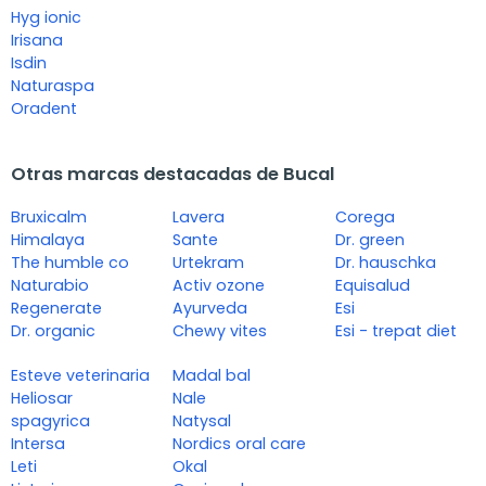
Hyg ionic
Irisana
Isdin
Naturaspa
Oradent
Otras marcas destacadas de Bucal
Bruxicalm
Lavera
Corega
Himalaya
Sante
Dr. green
The humble co
Urtekram
Dr. hauschka
Naturabio
Activ ozone
Equisalud
Regenerate
Ayurveda
Esi
Dr. organic
Chewy vites
Esi - trepat diet
Esteve veterinaria
Madal bal
Heliosar
Nale
spagyrica
Natysal
Intersa
Nordics oral care
Leti
Okal