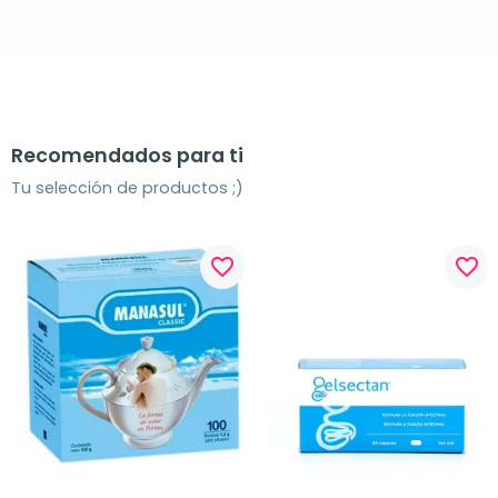
Recomendados para ti
Tu selección de productos ;)
favorite_border
favorite_border