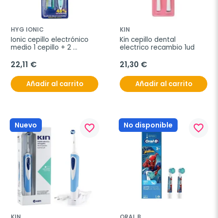
HYG IONIC
KIN
Ionic cepillo electrónico 
Kin cepillo dental 
medio 1 cepillo + 2 
electrico recambio 1ud
recambios
22,11 €
21,30 €
Añadir al carrito
Añadir al carrito
Nuevo
No disponible
favorite_border
favorite_border
KIN
ORAL B