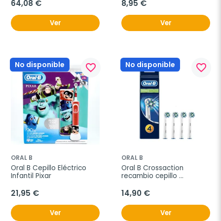
64,08 €
8,95 €
Ver
Ver
No disponible
No disponible
favorite_border
favorite_border
ORAL B
ORAL B
Oral B Cepillo Eléctrico 
Oral B Crossaction 
Infantil Pixar
recambio cepillo 
eléctrico, 4 unidades
21,95 €
14,90 €
Ver
Ver