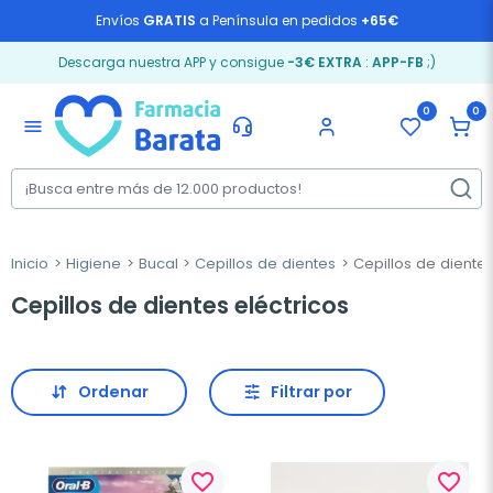
Envíos
GRATIS
a Península en pedidos
+65€
Descarga nuestra APP y consigue
-3€ EXTRA
:
APP-FB
;)
0
0
menu
Inicio
Higiene
Bucal
Cepillos de dientes
Cepillos de dientes
Cepillos de dientes eléctricos
Ordenar
Filtrar por
favorite_border
favorite_border