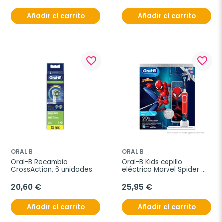
Añadir al carrito
Añadir al carrito
favorite_border
favorite_border
ORAL B
ORAL B
Oral-B Recambio 
Oral-B Kids cepillo 
CrossAction, 6 unidades
eléctrico Marvel Spider 
Man
20,60 €
25,95 €
Añadir al carrito
Añadir al carrito