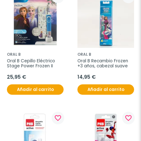
ORAL B
ORAL B
Oral B Cepillo Eléctrico 
Oral B Recambio Frozen 
Stage Power Frozen II
+3 años, cabezal suave
25,95 €
14,95 €
Añadir al carrito
Añadir al carrito
favorite_border
favorite_border