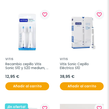
favorite_border
favorite_border
VITIS
VITIS
Recambio cepillo Vitis 
Vitis Sonic Cepillo 
Sonic S10 y S20 medium, 2 
Eléctrico S10
unidades.
12,95 €
38,95 €
Añadir al carrito
Añadir al carrito
¡En oferta!
favorite_border
favorite_border