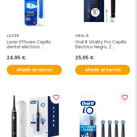
LACER
ORAL B
Lacer Efficare Cepillo 
Oral B Vitality Pro Cepillo 
dental eléctrico 
Electrico Negro, 2 
recargable, 1 unidad
cabezales de recambio
24,95 €
25,95 €
Añadir al carrito
Añadir al carrito
favorite_border
favorite_border