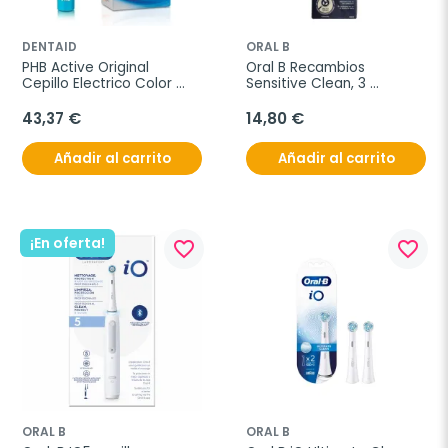
DENTAID
ORAL B
PHB Active Original 
Oral B Recambios 
Cepillo Electrico Color 
Sensitive Clean, 3 
Azul
unidades
43,37 €
14,80 €
Añadir al carrito
Añadir al carrito
¡En oferta!
favorite_border
favorite_border
ORAL B
ORAL B