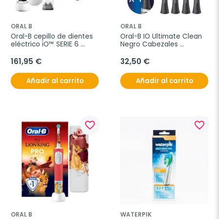
ORAL B
ORAL B
Oral-B cepillo de dientes 
Oral-B IO Ultimate Clean 
eléctrico iO™ SERIE 6 
Negro Cabezales 
negro, 1 unidad
Recambio, 4 unidades
161,95 €
32,50 €
Añadir al carrito
Añadir al carrito
favorite_border
favorite_border
ORAL B
WATERPIK