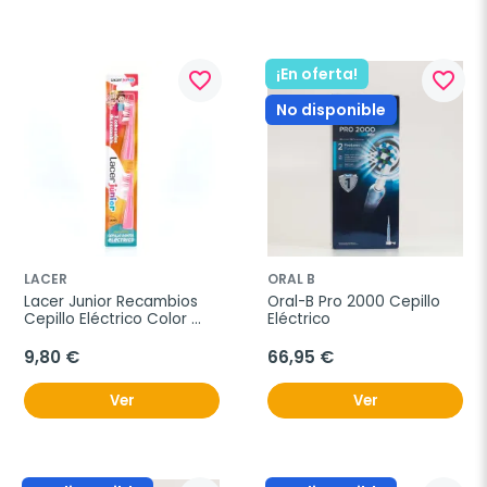
¡En oferta!
favorite_border
favorite_border
No disponible
LACER
ORAL B
Lacer Junior Recambios 
Oral-B Pro 2000 Cepillo 
Cepillo Eléctrico Color 
Eléctrico
Rosa, 2 unidades
9,80 €
66,95 €
Ver
Ver