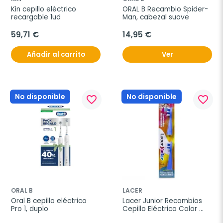
Kin cepillo eléctrico 
ORAL B Recambio Spider-
recargable 1ud
Man, cabezal suave
59,71 €
14,95 €
Añadir al carrito
Ver
No disponible
No disponible
favorite_border
favorite_border
ORAL B
LACER
Oral B cepillo eléctrico 
Lacer Junior Recambios 
Pro 1, duplo
Cepillo Eléctrico Color 
Azul, 2 unidades