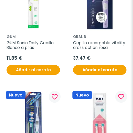
GUM
ORAL B
GUM Sonic Daily Cepillo 
Cepillo recargable vitality 
Blanco a pilas
cross action rosa
11,85 €
37,47 €
Añadir al carrito
Añadir al carrito
Nuevo
Nuevo
favorite_border
favorite_border