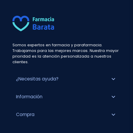
Somos expertos en farmacia y parafarmacia.
Trabajamos para las mejores marcas. Nuestra mayor
prioridad es la atención personalizada a nuestros
clientes.
expand_more
¿Necesitas ayuda?
expand_more
Información
expand_more
Compra