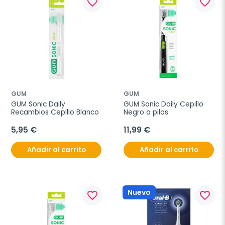
favorite_border
favorite_border
GUM
GUM
GUM Sonic Daily 
GUM Sonic Daily Cepillo 
Recambios Cepillo Blanco
Negro a pilas
5,95 €
11,99 €
Añadir al carrito
Añadir al carrito
Nuevo
favorite_border
favorite_border