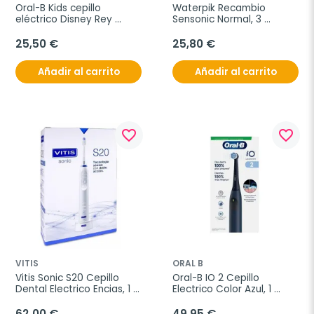
Oral-B Kids cepillo 
Waterpik Recambio 
eléctrico Disney Rey 
Sensonic Normal, 3 
León, 1 unidad
Unidades Recambio 
Cabezal
25,50 €
25,80 €
Añadir al carrito
Añadir al carrito
favorite_border
favorite_border
VITIS
ORAL B
Vitis Sonic S20 Cepillo  
Oral-B IO 2 Cepillo 
Dental Electrico Encias, 1 
Electrico Color Azul, 1 
unidad
unidad
62,00 €
49,95 €