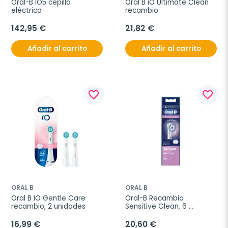
Oral-B IO5 cepillo 
Oral B iO Ultimate Clean 
eléctrico
recambio
142,95 €
21,82 €
Añadir al carrito
Añadir al carrito
favorite_border
favorite_border
ORAL B
ORAL B
Oral B IO Gentle Care 
Oral-B Recambio 
recambio, 2 unidades
Sensitive Clean, 6 
unidades
16,99 €
20,60 €