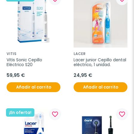
VITIS
LACER
Vitis Sonic Cepillo 
Lacer junior Cepillo dental 
Eléctrico S20
eléctrico, 1 unidad.
59,95 €
24,95 €
Añadir al carrito
Añadir al carrito
¡En oferta!
favorite_border
favorite_border