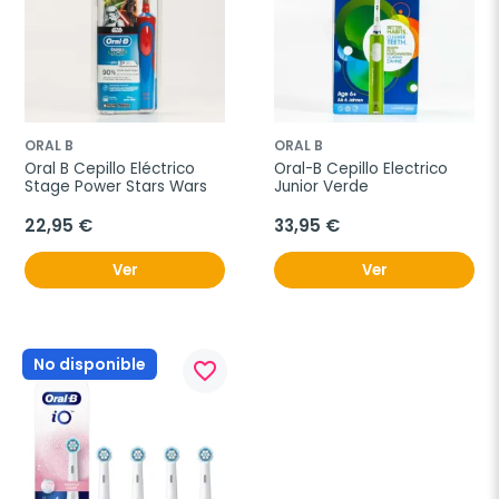
ORAL B
ORAL B
Oral B Cepillo Eléctrico 
Oral-B Cepillo Electrico 
Stage Power Stars Wars
Junior Verde
22,95 €
33,95 €
Ver
Ver
No disponible
favorite_border