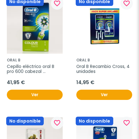
No disponible
No disponible
favorite_border
favorite_border
ORAL B
ORAL B
Cepillo eléctrico oral B 
Oral B Recambio Cross, 4 
pro 600 cabezal 
unidades
crossaction
41,95 €
14,95 €
Ver
Ver
No disponible
No disponible
favorite_border
favorite_border