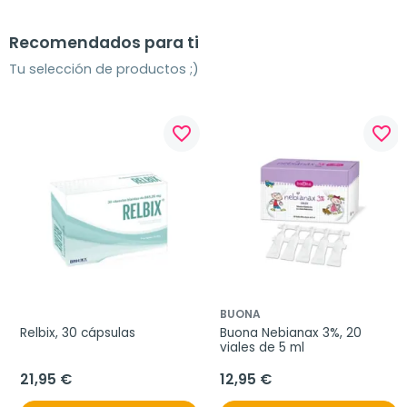
Recomendados para ti
Tu selección de productos ;)
favorite_border
favorite_border
BUONA
Relbix, 30 cápsulas
Buona Nebianax 3%, 20 
viales de 5 ml
21,95 €
12,95 €