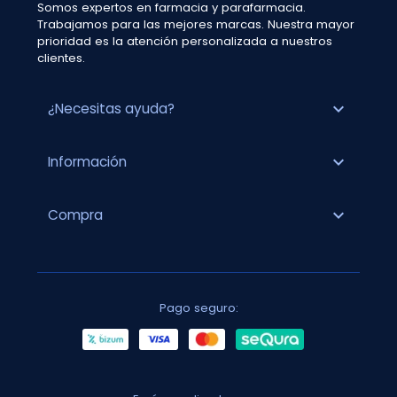
Somos expertos en farmacia y parafarmacia.
Trabajamos para las mejores marcas. Nuestra mayor
prioridad es la atención personalizada a nuestros
clientes.
expand_more
¿Necesitas ayuda?
expand_more
Información
expand_more
Compra
Pago seguro: