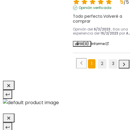
5
/
5
Opinión verificada
Todo perfecto.Volveré a 
comprar
Opinión del
6/3/2023
, tras una
experiencia del
15/2/2023
por
A.
Útil
(0)
Informe
1
2
3