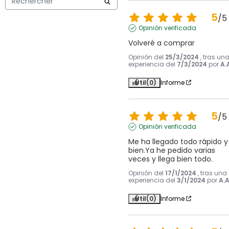
5
/
5
Opinión verificada
Volveré a comprar
Opinión del
25/3/2024
, tras un
experiencia del
7/3/2024
por
A.
Útil
(0)
Informe
5
/
5
Opinión verificada
Me ha llegado todo rápido y 
bien.Ya he pedido varias 
veces y llega bien todo.
Opinión del
17/1/2024
, tras una
experiencia del
3/1/2024
por
A.A
Útil
(0)
Informe