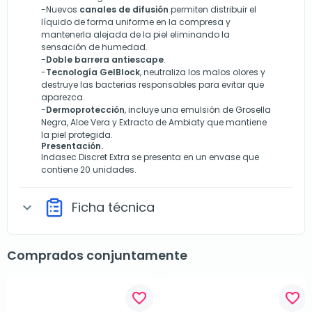
-Nuevos
canales de difusión
permiten distribuir el
líquido de forma uniforme en la compresa y
mantenerla alejada de la piel eliminando la
sensación de humedad.
-
Doble barrera antiescape
.
-
Tecnología GelBlock
, neutraliza los malos olores y
destruye las bacterias responsables para evitar que
aparezca.
-
Dermoprotección
, incluye una emulsión de Grosella
Negra, Aloe Vera y Extracto de Ambiaty que mantiene
la piel protegida.
Presentación.
Indasec Discret Extra se presenta en un envase que
contiene 20 unidades.
Ficha técnica
expand_more
Comprados conjuntamente
favorite_border
favorite_border