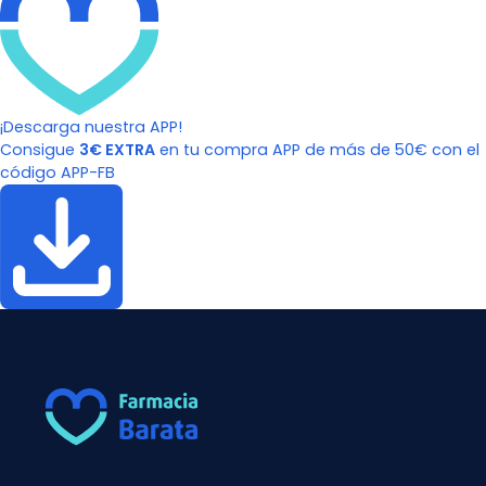
¡Descarga nuestra APP!
Consigue
3€ EXTRA
en tu compra APP de más de 50€ con el
código APP-FB