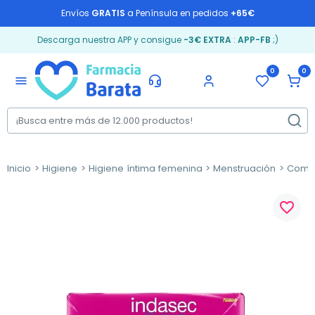
Envíos
GRATIS
a Península en pedidos
+65€
Descarga nuestra APP y consigue
-3€ EXTRA
:
APP-FB
;)
0
0
menu
Inicio
Higiene
Higiene íntima femenina
Menstruación
Comp
favorite_border