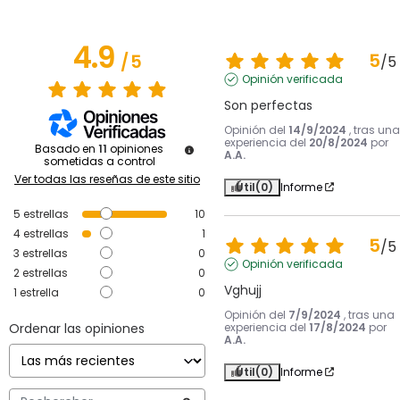
4.9
5
/
5
/
5
Opinión verificada
Son perfectas
Opinión del
14/9/2024
, tras una
experiencia del
20/8/2024
por
Basado en
11
opiniones
A.A.
sometidas a control
Ver todas las reseñas de este sitio
Útil
(0)
Informe
5
estrellas
10
4
estrellas
1
5
/
5
3
estrellas
0
Opinión verificada
2
estrellas
0
Vghujj
1
estrella
0
Opinión del
7/9/2024
, tras una
Ordenar las opiniones
experiencia del
17/8/2024
por
A.A.
Útil
(0)
Informe