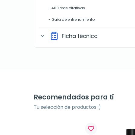
- 400 tiras olfativas.
- Guía de entrenamiento.
Ficha técnica
expand_more
Recomendados para ti
Tu selección de productos ;)
favorite_border