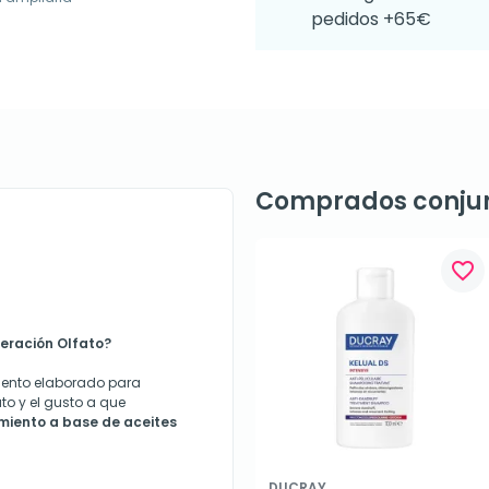
pedidos +65€
Comprados conju
favorite_border
peración Olfato?
miento elaborado para
to y el gusto a que
miento a base de aceites
DUCRAY