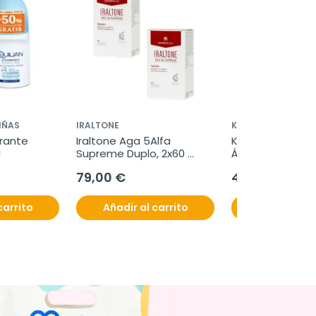
IÑAS
IRALTONE
KOBHO LABS
rante 
Iraltone Aga 5Alfa 
Kobho Colágeno
l
Supreme Duplo, 2x60 
Ácido Hialurónico
cápsulas
2x20 viales
79,00 €
40,70 €
carrito
Añadir al carrito
Añadir al c