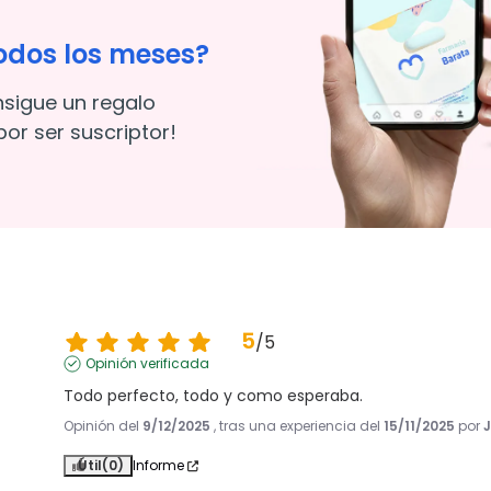
odos los meses?
nsigue un regalo
or ser suscriptor!
5
/
5
Opinión verificada
Todo perfecto, todo y como esperaba.
Opinión del
9/12/2025
, tras una experiencia del
15/11/2025
por
J
Útil
(0)
Informe