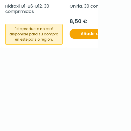
Hidroxil B1-B6-B12, 30 
Oniria, 30 comprimidos.
comprimidos
8,50 €
Este producto no está
Añadir al carrito
disponible para su compra
en este país o región.