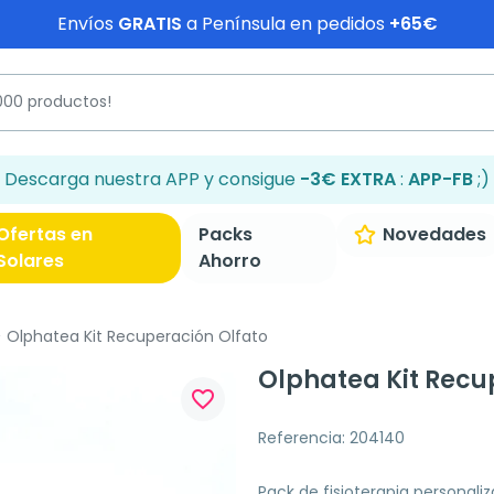
Envíos
GRATIS
a Península en pedidos
+65€
Descarga nuestra APP y consigue
-3€ EXTRA
:
APP-FB
;)
Ofertas en
Packs
Novedades
Solares
Ahorro
Olphatea Kit Recuperación Olfato
Olphatea Kit Recu
favorite_border
Referencia: 204140
Pack de fisioterapia personali