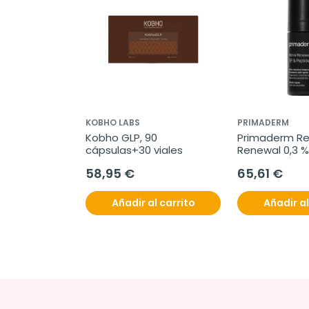
KOBHO LABS
PRIMADERM
Kobho GLP, 90 
Primaderm Ret
cápsulas+30 viales
Renewal 0,3 %
Factor Peptid
58,95 €
65,61 €
ml
Añadir al carrito
Añadir al