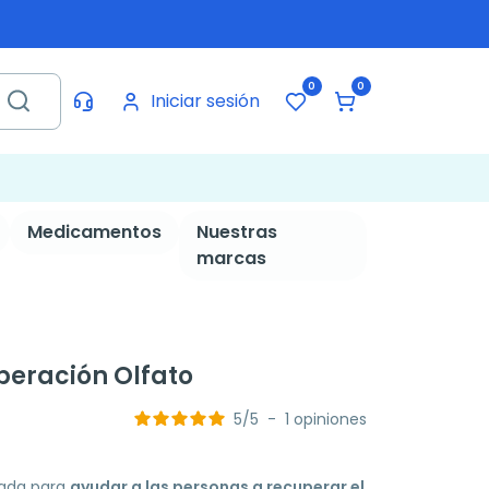
0
0
Iniciar sesión
Medicamentos
Nuestras
marcas
peración Olfato
5
/
5
-
1
opiniones
zada para
ayudar a las personas a recuperar el