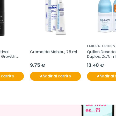
LABORATORIOS V
inal 
Crema de Mahiou, 75 ml
Quilian Desodo
 Growth 
Duplos, 2x75 m
e Serum, 30 
9,75 €
13,40 €
 carrito
Añadir al carrito
Añadir al 