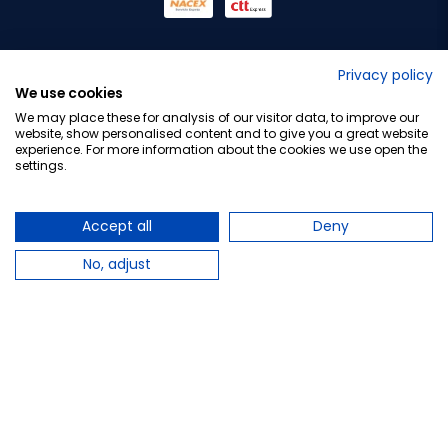
No lo decimos nosotros...
Privacy policy
We use cookies
¡Tu opinión es importante!
We may place these for analysis of our visitor data, to improve our
website, show personalised content and to give you a great website
experience. For more information about the cookies we use open the
settings.
Copyright © 2010-2026 Farmacia Barata S.L. Todos los
derechos reservados.
Accept all
Deny
No, adjust