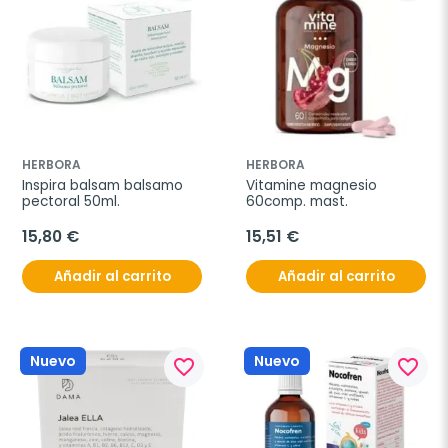
HERBORA
HERBORA
Inspira balsam balsamo 
Vitamine magnesio 
pectoral 50ml.
60comp. mast.
15,80 €
15,51 €
Añadir al carrito
Añadir al carrito
Nuevo
Nuevo
favorite_border
favorite_border