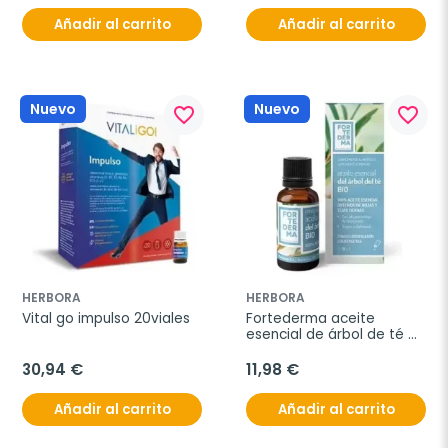
Añadir al carrito
Añadir al carrito
Nuevo
Nuevo
favorite_border
favorite_border
HERBORA
HERBORA
Vital go impulso 20viales
Fortederma aceite 
esencial de árbol de té 
bio 15ml
30,94 €
11,98 €
Añadir al carrito
Añadir al carrito