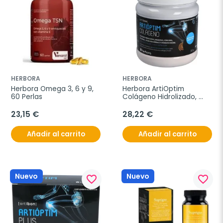
HERBORA
HERBORA
Herbora Omega 3, 6 y 9, 
Herbora ArtiOptim 
60 Perlas
Colágeno Hidrolizado, 
350 g
23,15 €
28,22 €
Añadir al carrito
Añadir al carrito
Nuevo
Nuevo
favorite_border
favorite_border