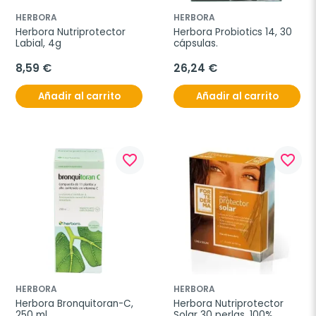
HERBORA
HERBORA
Herbora Nutriprotector 
Herbora Probiotics 14, 30 
Labial, 4g
cápsulas.
8,59 €
26,24 €
Añadir al carrito
Añadir al carrito
favorite_border
favorite_border
HERBORA
HERBORA
Herbora Bronquitoran-C, 
Herbora Nutriprotector 
250 ml.
Solar 30 perlas, 100% 