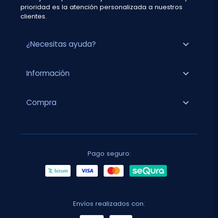
prioridad es la atención personalizada a nuestros
clientes.
expand_more
¿Necesitas ayuda?
expand_more
Información
expand_more
Compra
Pago seguro:
Envíos realizados con: