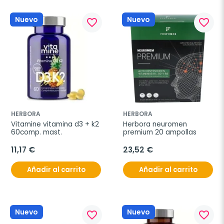
Nuevo
Nuevo
favorite_border
favorite_border
HERBORA
HERBORA
Vitamine vitamina d3 + k2 
Herbora neuromen 
60comp. mast.
premium 20 ampollas
11,17 €
23,52 €
Añadir al carrito
Añadir al carrito
Nuevo
Nuevo
favorite_border
favorite_border