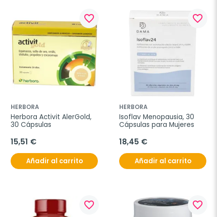
favorite_border
favorite_border
HERBORA
HERBORA
Herbora Activit AlerGold, 
Isoflav Menopausia, 30 
30 Cápsulas
Cápsulas para Mujeres
15,51 €
18,45 €
Añadir al carrito
Añadir al carrito
favorite_border
favorite_border