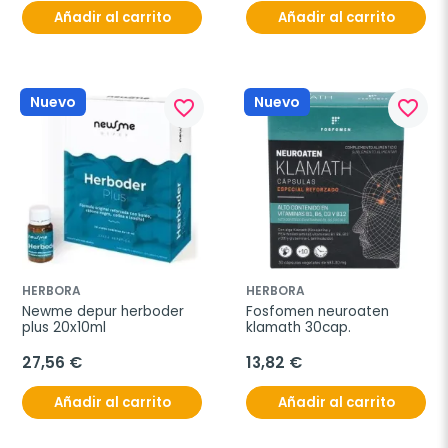
Añadir al carrito
Añadir al carrito
Nuevo
Nuevo
favorite_border
favorite_border
HERBORA
HERBORA
Newme depur herboder 
Fosfomen neuroaten 
plus 20x10ml
klamath 30cap.
27,56 €
13,82 €
Añadir al carrito
Añadir al carrito