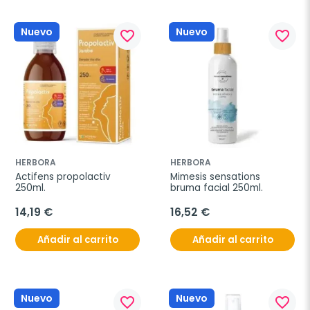
Nuevo
Nuevo
favorite_border
favorite_border
HERBORA
HERBORA
Actifens propolactiv 
Mimesis sensations 
250ml.
bruma facial 250ml.
14,19 €
16,52 €
Añadir al carrito
Añadir al carrito
Nuevo
Nuevo
favorite_border
favorite_border