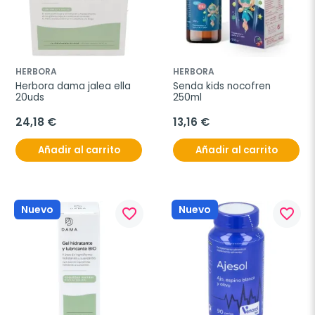
HERBORA
HERBORA
Herbora dama jalea ella 
Senda kids nocofren 
20uds
250ml
24,18 €
13,16 €
Añadir al carrito
Añadir al carrito
Nuevo
Nuevo
favorite_border
favorite_border