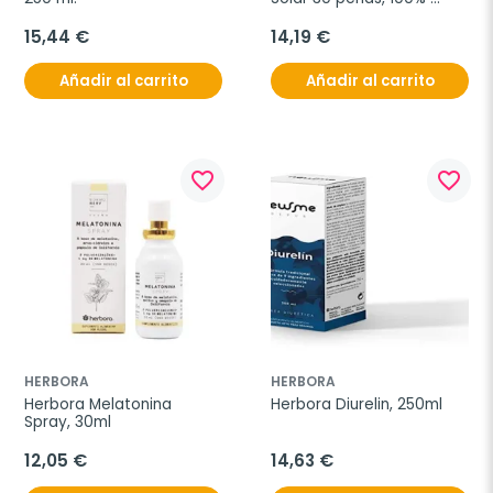
natural
15,44 €
14,19 €
Añadir al carrito
Añadir al carrito
favorite_border
favorite_border
HERBORA
HERBORA
Herbora Melatonina 
Herbora Diurelin, 250ml
Spray, 30ml
12,05 €
14,63 €