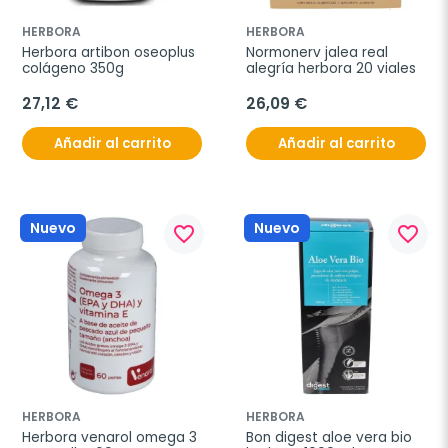
HERBORA
HERBORA
Herbora artibon oseoplus 
Normonerv jalea real 
colágeno 350g
alegría herbora 20 viales
27,12 €
26,09 €
Añadir al carrito
Añadir al carrito
Nuevo
Nuevo
favorite_border
favorite_border
HERBORA
HERBORA
Herbora venarol omega 3 
Bon digest aloe vera bio 