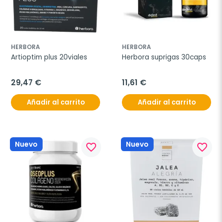
HERBORA
HERBORA
Artioptim plus 20viales
Herbora suprigas 30caps
29,47 €
11,61 €
Añadir al carrito
Añadir al carrito
Nuevo
Nuevo
favorite_border
favorite_border