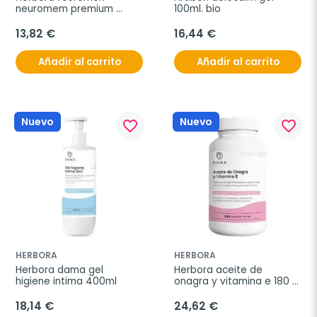
neuromem premium 
100ml. bio
60caps
13,82 €
16,44 €
Añadir al carrito
Añadir al carrito
Nuevo
Nuevo
favorite_border
favorite_border
HERBORA
HERBORA
Herbora dama gel 
Herbora aceite de 
higiene intima 400ml
onagra y vitamina e 180 
perlas
18,14 €
24,62 €