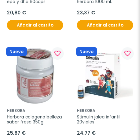
epa y dha 60caps
herbora 1000 ml.
20,80 €
23,37 €
Añadir al carrito
Añadir al carrito
Nuevo
Nuevo
favorite_border
favorite_border
HERBORA
HERBORA
Herbora colageno belleza 
Stimulin jalea infantil 
sabor fresa 350g
20viales
25,87 €
24,77 €