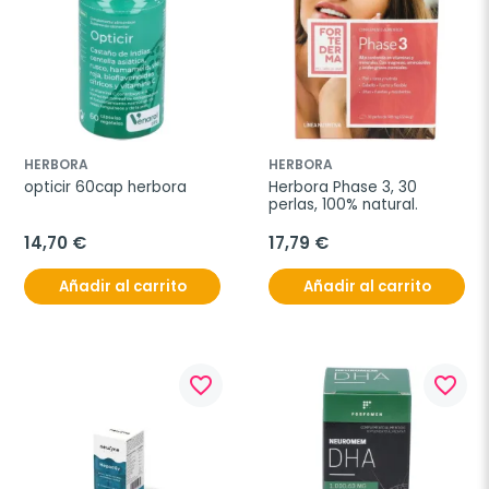
HERBORA
HERBORA
opticir 60cap herbora
Herbora Phase 3, 30 
perlas, 100% natural.
14,70 €
17,79 €
Añadir al carrito
Añadir al carrito
favorite_border
favorite_border