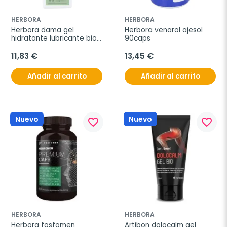
HERBORA
HERBORA
Herbora dama gel 
Herbora venarol ajesol 
hidratante lubricante bio 
90caps
50ml
11,83 €
13,45 €
Añadir al carrito
Añadir al carrito
Nuevo
Nuevo
favorite_border
favorite_border
HERBORA
HERBORA
Herbora fosfomen 
Artibon dolocalm gel 