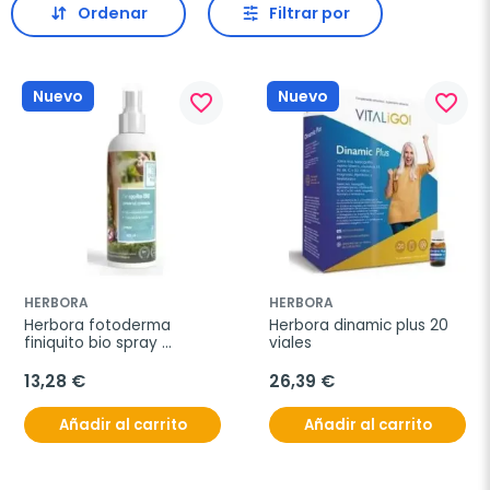
Ordenar
Filtrar por
Nuevo
Nuevo
favorite_border
favorite_border
HERBORA
HERBORA
Herbora fotoderma 
Herbora dinamic plus 20 
finiquito bio spray 
viales
antimosquitos 125ml
13,28 €
26,39 €
Añadir al carrito
Añadir al carrito