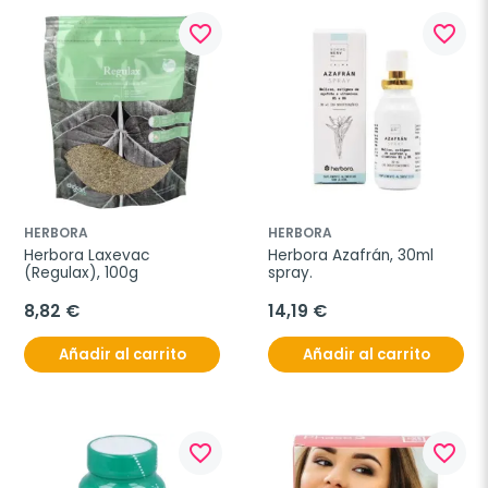
favorite_border
favorite_border
HERBORA
HERBORA
Herbora Laxevac 
Herbora Azafrán, 30ml 
(Regulax), 100g
spray.
8,82 €
14,19 €
Añadir al carrito
Añadir al carrito
favorite_border
favorite_border