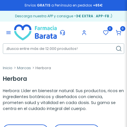
Envíos
GRATIS
a Península en pedidos
+65€
Descarga nuestra APP y consigue
-3€ EXTRA
:
APP-FB
;)
0
0
menu
Inicio
Marcas
Herbora
Herbora
Herbora: Líder en bienestar natural. Sus productos, ricos en
ingredientes botánicos y diseñados con ciencia,
prometen salud y vitalidad en cada dosis. Su gama se
centra en el cuidado integral del cuerpo.