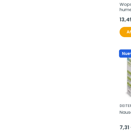
Wops
hume
mono
13,4
Añ
Nue
DEITE
Nause
7,31