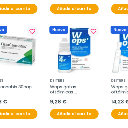
adir al carrito
Añadir al carrito
Añad
vo
Nuevo
Nuevo
favorite_border
favorite_border
RS
DEITERS
DEITERS
cannabis 30cap.
Wops gotas 
Wops go
oftálmicas 
oftálmic
hidratantes 10ml
hidratan
3 €
9,28 €
14,23 
monodo
adir al carrito
Añadir al carrito
Añad