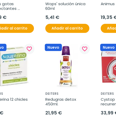
 gotas 
Wops' solución única 
Animus
ctantes 
60ml
dosis 20uds
9 €
5,41 €
19,35 
adir al carrito
Añadir al carrito
Añad
vo
Nuevo
Nuevo
favorite_border
favorite_border
RS
DEITERS
DEITERS
rina 12 chicles
Redugras detox 
Cystop p
450ml.
recurre
 €
21,95 €
33,99 