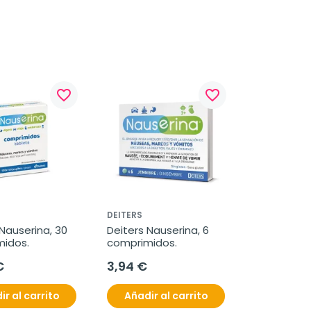
favorite_border
favorite_border
DEITERS
Nauserina, 30 
Deiters Nauserina, 6 
idos.
comprimidos.
€
3,94 €
ir al carrito
Añadir al carrito