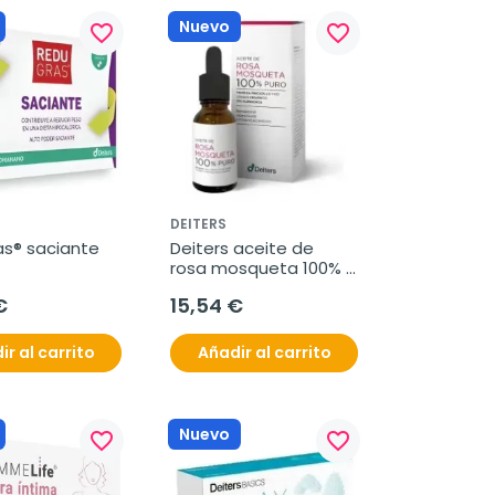
Nuevo
favorite_border
favorite_border
DEITERS
s® saciante 
Deiters aceite de 
rosa mosqueta 100% 
puro 15ml
€
15,54 €
ir al carrito
Añadir al carrito
Nuevo
favorite_border
favorite_border