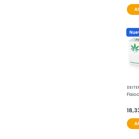
Añ
Nue
DEITE
Fisio
18,3
Añ