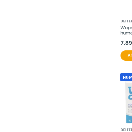
DEITE
Wops
hume
7,89
Añ
Nue
DEITE