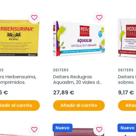
favorite_border
favorite_border
RS
DEITERS
DEITERS
rs Herbensurina, 
Deiters Redugras 
Deiters 
omprimidos.
Aquaslim, 20 viales de 
sobres.
10ml.
5 €
27,89 €
9,17 €
adir al carrito
Añadir al carrito
Añad
Nuevo
Nuevo
favorite_border
favorite_border