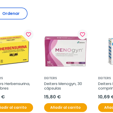
Ordenar
favorite_border
favorite_border
RS
DEITERS
DEITERS
rs Herbensurina, 
Deiters Menogyn, 30 
Deiters 
obres
cápsulas
comprim
 €
15,80 €
10,69 
adir al carrito
Añadir al carrito
Añad