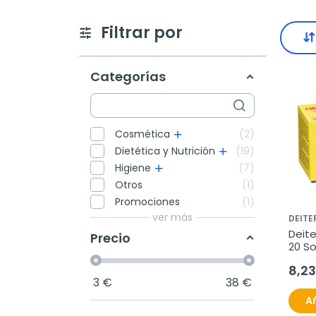
Filtrar por
Categorías
Cosmética
2
Dietética y Nutrición
19
Higiene
7
Otros
1
Promociones
1
ver más
DEITE
Deite
Precio
20 S
8,23
3
€
38
€
Añ