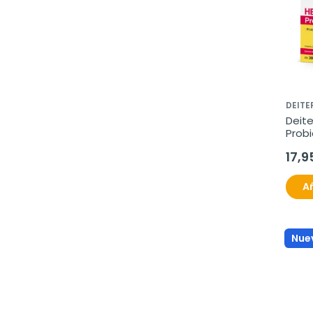
DEITE
Deite
Probio
comp
17,9
Añ
Nue