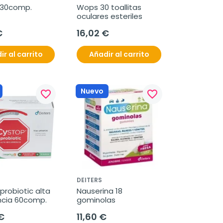
 30comp.
Wops 30 toallitas 
oculares esteriles
€
16,02 €
ir al carrito
Añadir al carrito
Nuevo
favorite_border
favorite_border
DEITERS
robiotic alta 
Nauserina 18 
ncia 60comp.
gominolas
€
11,60 €