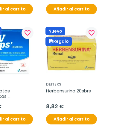
ir al carrito
Añadir al carrito
Nuevo
favorite_border
favorite_border
Regalo
DEITERS
tas 
Herbensurina 20sbrs
as 
tes 20 
€
8,82 €
sis
ir al carrito
Añadir al carrito