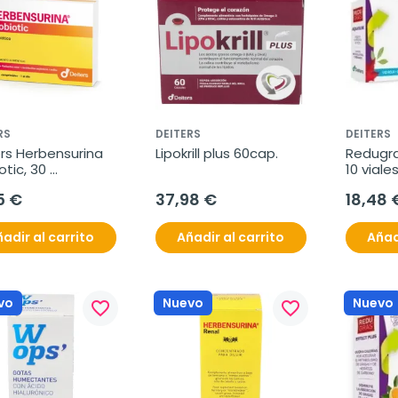
RS
DEITERS
DEITERS
rs Herbensurina 
Lipokrill plus 60cap.
Redugra
tic, 30 
10 viale
rimidos
5 €
37,98 €
18,48 
adir al carrito
Añadir al carrito
Añad
vo
Nuevo
Nuevo
favorite_border
favorite_border