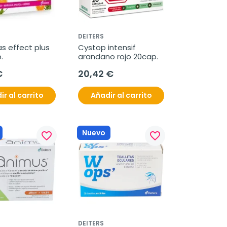
DEITERS
s effect plus 
Cystop intensif 
.
arandano rojo 20cap.
€
20,42 €
ir al carrito
Añadir al carrito
Nuevo
favorite_border
favorite_border
DEITERS