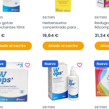
RS
DEITERS
DEITERS
 gotas 
Herbensurina 
Redugra
ctantes 10ml.
concentrado para 
60comp
diluir 250ml.
 €
19,64 €
31,34 
adir al carrito
Añadir al carrito
Añad
vo
Nuevo
Nuevo
favorite_border
favorite_border
RS
DEITERS
DEITERS