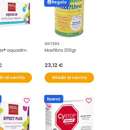
Regalo
DEITERS
s® aquaslim 
Maxfibra 200gr.
s
€
23,12 €
ir al carrito
Añadir al carrito
Nuevo
favorite_border
favorite_border