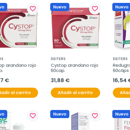
vo
Nuevo
Nuevo
favorite_border
favorite_border
RS
DEITERS
DEITERS
op arandano rojo 
Cystop arandano rojo 
Redugra
p.
60cap.
60cáps
57 €
31,88 €
16,54 
adir al carrito
Añadir al carrito
Añad
vo
Nuevo
Nuevo
favorite_border
favorite_border