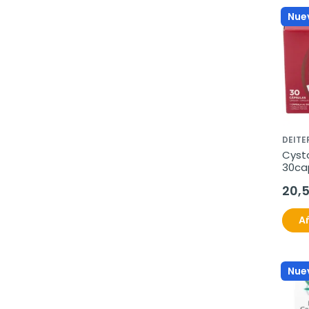
Nue
DEITE
Cyst
30ca
20,
Añ
Nue