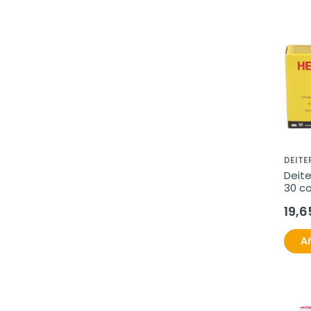
DEITE
Deite
30 c
19,6
Añ