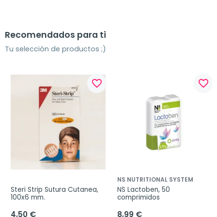
Recomendados para ti
Tu selección de productos ;)
favorite_border
favorite_border
NS NUTRITIONAL SYSTEM
Steri Strip Sutura Cutanea, 
NS Lactoben, 50 
100x6 mm.
comprimidos
4,50 €
8,99 €