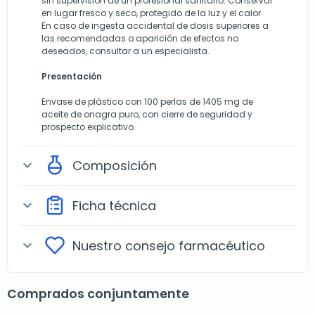
sin supervisión de un profesional sanitario. Conservar
en lugar fresco y seco, protegido de la luz y el calor.
En caso de ingesta accidental de dosis superiores a
las recomendadas o aparición de efectos no
deseados, consultar a un especialista.
Presentación
Envase de plástico con 100 perlas de 1405 mg de
aceite de onagra puro, con cierre de seguridad y
prospecto explicativo.
Composición
expand_more
Ficha técnica
expand_more
Nuestro consejo farmacéutico
expand_more
Comprados conjuntamente