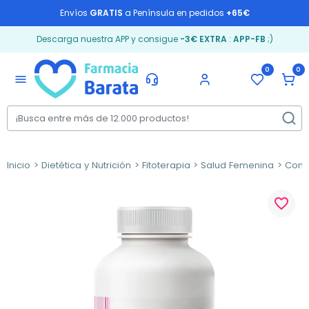
Envíos
GRATIS
a Península en pedidos
+65€
Descarga nuestra APP y consigue
-3€ EXTRA
:
APP-FB
;)
0
0
menu
Inicio
Dietética y Nutrición
Fitoterapia
Salud Femenina
Comp
favorite_border