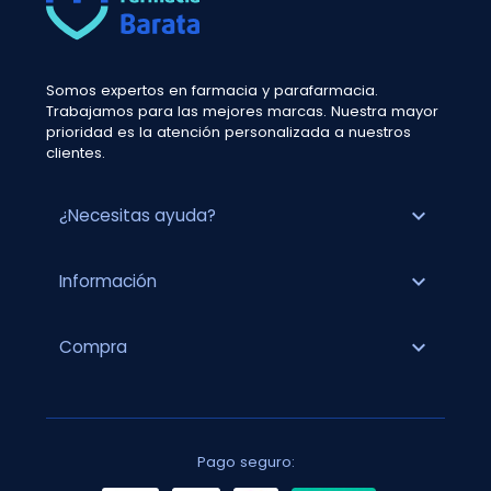
Somos expertos en farmacia y parafarmacia.
Trabajamos para las mejores marcas. Nuestra mayor
prioridad es la atención personalizada a nuestros
clientes.
expand_more
¿Necesitas ayuda?
expand_more
Información
expand_more
Compra
Pago seguro: