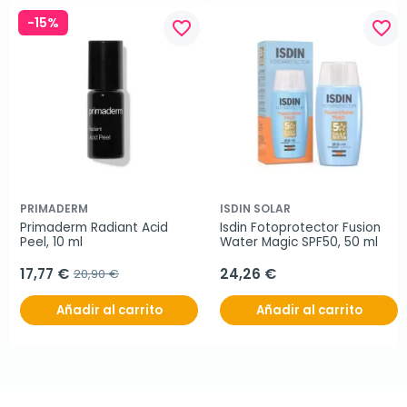
-15%
favorite_border
favorite_border
PRIMADERM
ISDIN SOLAR
Primaderm Radiant Acid 
Isdin Fotoprotector Fusion 
Peel, 10 ml
Water Magic SPF50, 50 ml
17,77 €
24,26 €
20,90 €
Añadir al carrito
Añadir al carrito