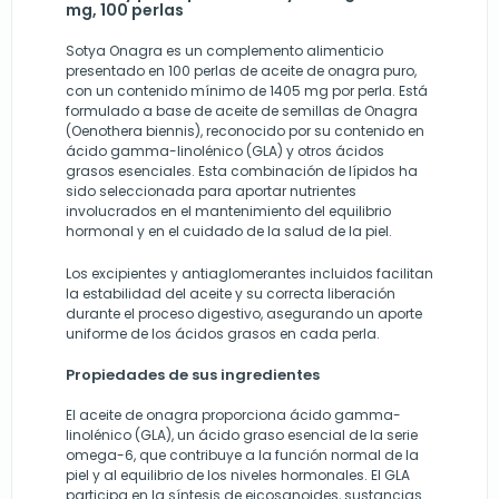
mg, 100 perlas
Sotya Onagra es un complemento alimenticio
presentado en 100 perlas de aceite de onagra puro,
con un contenido mínimo de 1405 mg por perla. Está
formulado a base de aceite de semillas de Onagra
(Oenothera biennis), reconocido por su contenido en
ácido gamma-linolénico (GLA) y otros ácidos
grasos esenciales. Esta combinación de lípidos ha
sido seleccionada para aportar nutrientes
involucrados en el mantenimiento del equilibrio
hormonal y en el cuidado de la salud de la piel.
Los excipientes y antiaglomerantes incluidos facilitan
la estabilidad del aceite y su correcta liberación
durante el proceso digestivo, asegurando un aporte
uniforme de los ácidos grasos en cada perla.
Propiedades de sus ingredientes
El aceite de onagra proporciona ácido gamma-
linolénico (GLA), un ácido graso esencial de la serie
omega-6, que contribuye a la función normal de la
piel y al equilibrio de los niveles hormonales. El GLA
participa en la síntesis de eicosanoides, sustancias