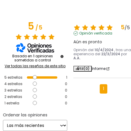
5
5
/
5
/
5
Opinión verificada
Aún es pronto
Opinión del
10/4/2024
, tras una
experiencia del
22/3/2024
por
Basado en
1
opiniones
A.A.
sometidas a control
Ver todas las reseñas de este sitio
Útil
(0)
Informe
5
estrellas
1
4
estrellas
0
1
3
estrellas
0
2
estrellas
0
1
estrella
0
Ordenar las opiniones