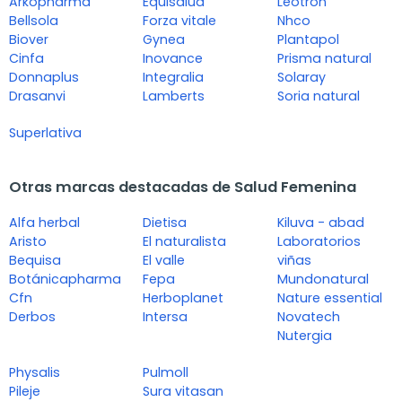
Arkopharma
Equisalud
Leotron
Bellsola
Forza vitale
Nhco
Biover
Gynea
Plantapol
Cinfa
Inovance
Prisma natural
Donnaplus
Integralia
Solaray
Drasanvi
Lamberts
Soria natural
Superlativa
Otras marcas destacadas de Salud Femenina
Alfa herbal
Dietisa
Kiluva - abad
Aristo
El naturalista
Laboratorios
Bequisa
El valle
viñas
Botánicapharma
Fepa
Mundonatural
Cfn
Herboplanet
Nature essential
Derbos
Intersa
Novatech
Nutergia
Physalis
Pulmoll
Pileje
Sura vitasan