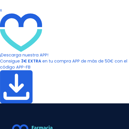
x
¡Descarga nuestra APP!
Consigue
3€ EXTRA
en tu compra APP de más de 50€ con el
código APP-FB