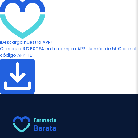
¡Descarga nuestra APP!
Consigue
3€ EXTRA
en tu compra APP de más de 50€ con el
código APP-FB