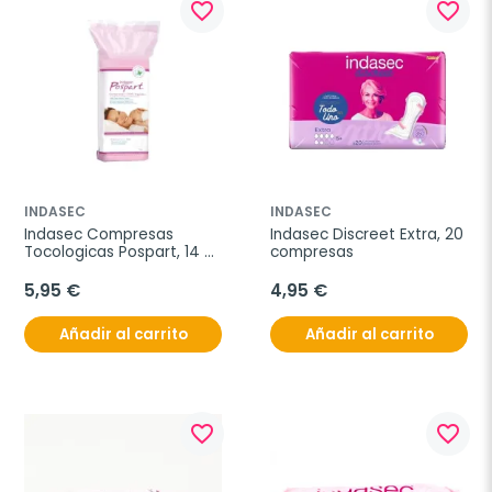
favorite_border
favorite_border
INDASEC
INDASEC
Indasec Compresas 
Indasec Discreet Extra, 20 
Tocologicas Pospart, 14 
compresas
unidades
5,95 €
4,95 €
Añadir al carrito
Añadir al carrito
favorite_border
favorite_border