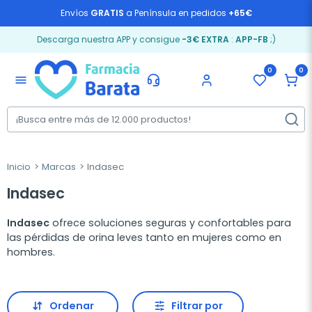
Envíos
GRATIS
a Península en pedidos
+65€
Descarga nuestra APP y consigue
-3€ EXTRA
:
APP-FB
;)
0
0
menu
Inicio
Marcas
Indasec
Indasec
Indasec
ofrece soluciones seguras y confortables para
las pérdidas de orina leves tanto en mujeres como en
hombres.
Ordenar
Filtrar por