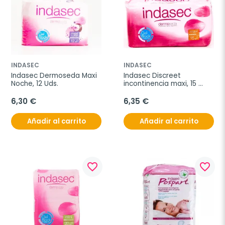
INDASEC
INDASEC
Indasec Dermoseda Maxi 
Indasec Discreet 
Noche, 12 Uds.
incontinencia maxi, 15 
unidades
6,30 €
6,35 €
Añadir al carrito
Añadir al carrito
favorite_border
favorite_border