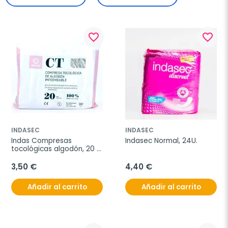
favorite_border
favorite_border
INDASEC
INDASEC
Indas Compresas 
Indasec Normal, 24U.
tocológicas algodón, 20 
uds.
3,50 €
4,40 €
Añadir al carrito
Añadir al carrito