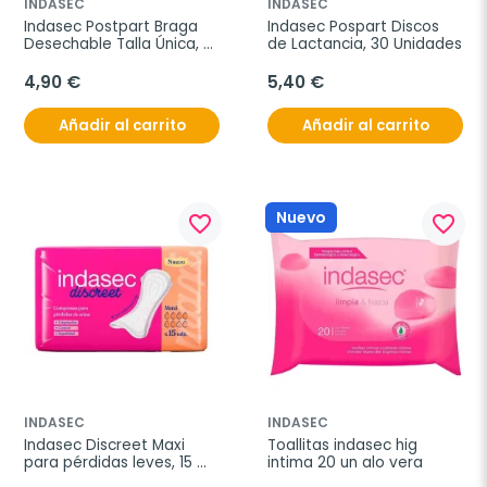
INDASEC
INDASEC
Indasec Postpart Braga 
Indasec Pospart Discos 
Desechable Talla Única, 4 
de Lactancia, 30 Unidades
Unidades.
4,90 €
5,40 €
Añadir al carrito
Añadir al carrito
Nuevo
favorite_border
favorite_border
INDASEC
INDASEC
Indasec Discreet Maxi 
Toallitas indasec hig 
para pérdidas leves, 15 
intima 20 un alo vera
compresas