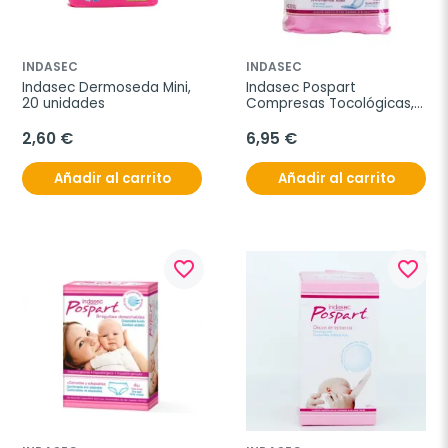
INDASEC
INDASEC
Indasec Dermoseda Mini, 
Indasec Pospart 
20 unidades
Compresas Tocológicas, 
12U.
2,60 €
6,95 €
Añadir al carrito
Añadir al carrito
favorite_border
favorite_border