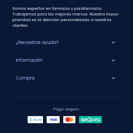
Somos expertos en farmacia y parafarmacia.
Trabajamos para las mejores marcas. Nuestra mayor
prioridad es la atención personalizada a nuestros
clientes.
expand_more
¿Necesitas ayuda?
expand_more
Información
expand_more
Compra
Pago seguro: