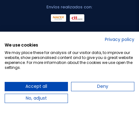
Envíos realizados con:
No lo decimos nosotros...
Privacy policy
We use cookies
¡Tu opinión es importante!
We may place these for analysis of our visitor data, to improve our
website, show personalised content and to give you a great website
experience. For more information about the cookies we use open the
settings.
Copyright © 2010-2026 Farmacia Barata S.L. Todos los
derechos reservados.
Accept all
Deny
No, adjust