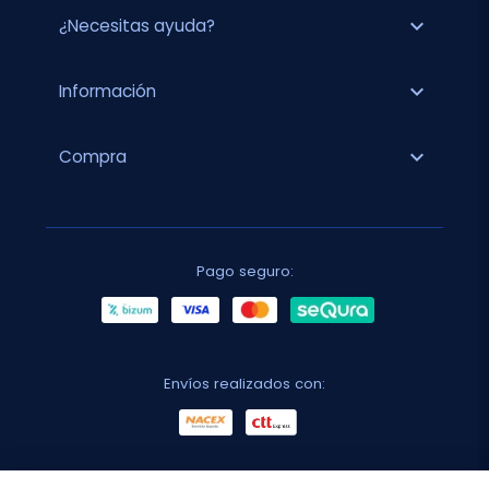
expand_more
¿Necesitas ayuda?
expand_more
Información
expand_more
Compra
Pago seguro:
Envíos realizados con: