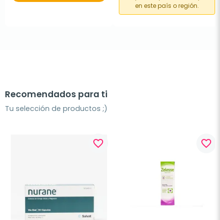
en este país o región.
Recomendados para ti
Tu selección de productos ;)
favorite_border
favorite_border