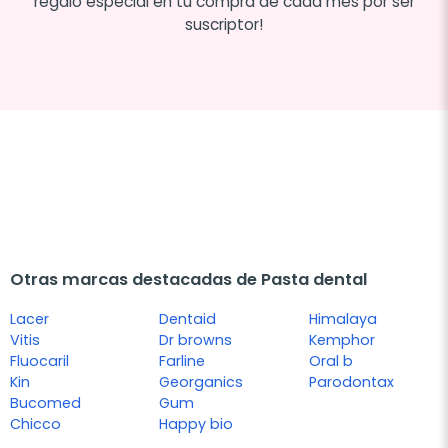
regalo especial en tu compra de cada mes por ser
suscriptor!
Otras marcas destacadas de Pasta dental
Lacer
Dentaid
Himalaya
Vitis
Dr browns
Kemphor
Fluocaril
Farline
Oral b
Kin
Georganics
Parodontax
Bucomed
Gum
Chicco
Happy bio