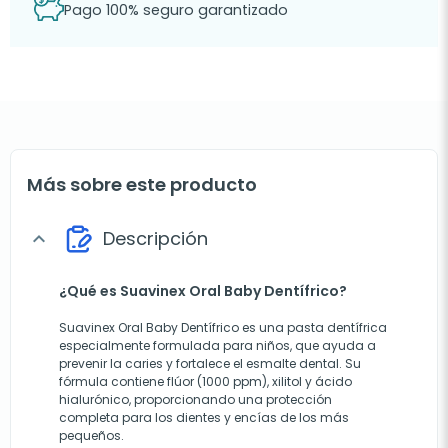
Pago 100% seguro garantizado
Más sobre este producto
Descripción
expand_more
¿Qué es Suavinex Oral Baby Dentífrico?
Suavinex Oral Baby Dentífrico es una pasta dentífrica
especialmente formulada para niños, que ayuda a
prevenir la caries y fortalece el esmalte dental. Su
fórmula contiene flúor (1000 ppm), xilitol y ácido
hialurónico, proporcionando una protección
completa para los dientes y encías de los más
pequeños.