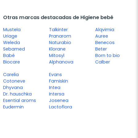
Otras marcas destacadas de Higiene bebé
Mustela
Talkinter
Alqvimia
Uriage
Pranarom
Auree
Weleda
Naturabio
Benecos
Sebamed
Klorane
Beter
Babé
Mitosyl
Born to bio
Biocare
Alphanova
Calber
Carelia
Evans
Cotoneve
Famiskin
Dhyvana
Intea
Dr. hauschka
Intersa
Esential aroms
Josenea
Eudermin
Lactoflora