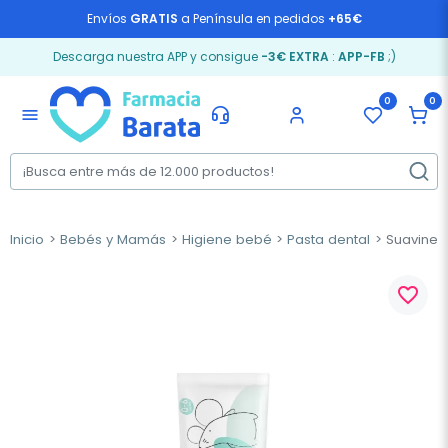
Envíos
GRATIS
a Península en pedidos
+65€
Descarga nuestra APP y consigue
-3€ EXTRA
:
APP-FB
;)
0
0
menu
Inicio
Bebés y Mamás
Higiene bebé
Pasta dental
Suavinex 
favorite_border