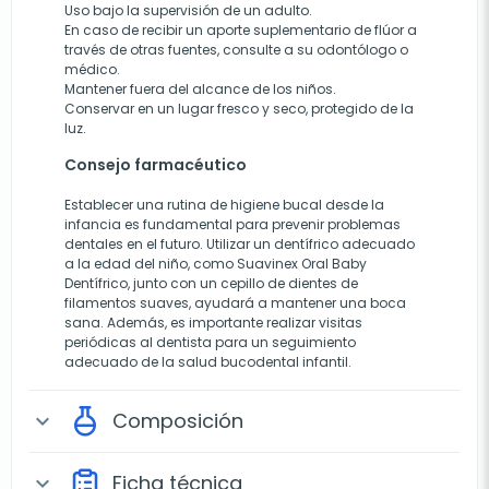
Uso bajo la supervisión de un adulto.
En caso de recibir un aporte suplementario de flúor a
través de otras fuentes, consulte a su odontólogo o
médico.
Mantener fuera del alcance de los niños.
Conservar en un lugar fresco y seco, protegido de la
luz.
Consejo farmacéutico
Establecer una rutina de higiene bucal desde la
infancia es fundamental para prevenir problemas
dentales en el futuro. Utilizar un dentífrico adecuado
a la edad del niño, como Suavinex Oral Baby
Dentífrico, junto con un cepillo de dientes de
filamentos suaves, ayudará a mantener una boca
sana. Además, es importante realizar visitas
periódicas al dentista para un seguimiento
adecuado de la salud bucodental infantil.
Composición
expand_more
Ficha técnica
expand_more