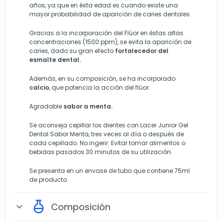
años, ya que en ésta edad es cuando existe una
mayor probabilidad de aparición de caries dentales.
Gracias a la incorporación del Flúor en éstas altas
concentraciones (1500 ppm), se evita la aparición de
caries, dado su gran efecto
fortalecedor del
esmalte dental.
Además, en su composición, se ha incorporado
calcio
, que potencia la acción del flúor.
Agradable
sabor a menta.
Se aconseja cepillar los dientes con Lacer Junior Gel
Dental Sabor Menta, tres veces al día o después de
cada cepillado. No ingerir. Evitar tomar alimentos o
bebidas pasados 30 minutos de su utilización.
Se presenta en un envase de tubo que contiene 75ml
de producto.
Composición
expand_more