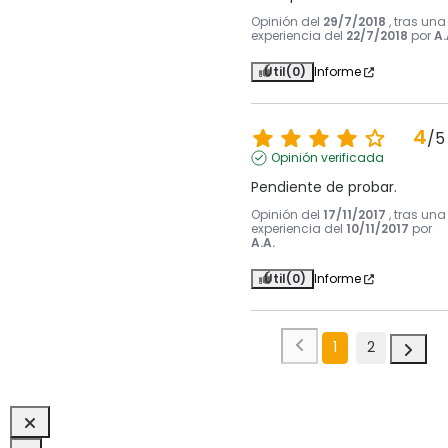
Opinión del
29/7/2018
, tras una
experiencia del
22/7/2018
por
A.
Útil
(0)
Informe
4
/
5
Opinión verificada
Pendiente de probar.
Opinión del
17/11/2017
, tras una
experiencia del
10/11/2017
por
A.A.
Útil
(0)
Informe
1
2