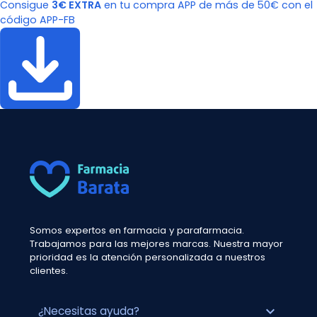
Consigue
3€ EXTRA
en tu compra APP de más de 50€ con el
código APP-FB
Somos expertos en farmacia y parafarmacia.
Trabajamos para las mejores marcas. Nuestra mayor
prioridad es la atención personalizada a nuestros
clientes.
expand_more
¿Necesitas ayuda?