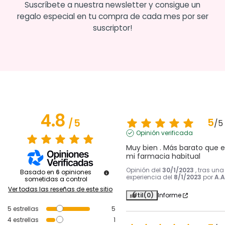
Suscríbete a nuestra newsletter y consigue un
regalo especial en tu compra de cada mes por ser
suscriptor!
4.8
5
/
5
/
5
Opinión verificada
Muy bien . Más barato que e
mi farmacia habitual
Opinión del
30/1/2023
, tras una
Basado en
6
opiniones
experiencia del
8/1/2023
por
A.A
sometidas a control
Ver todas las reseñas de este sitio
Útil
(0)
Informe
5
estrellas
5
4
estrellas
1