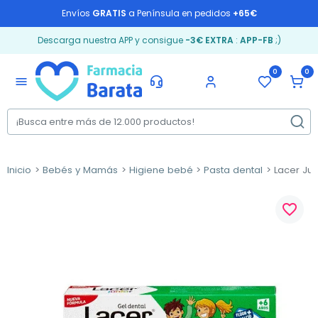
Envíos
GRATIS
a Península en pedidos
+65€
Descarga nuestra APP y consigue
-3€ EXTRA
:
APP-FB
;)
0
0
menu
Inicio
Bebés y Mamás
Higiene bebé
Pasta dental
Lacer Jun
favorite_border