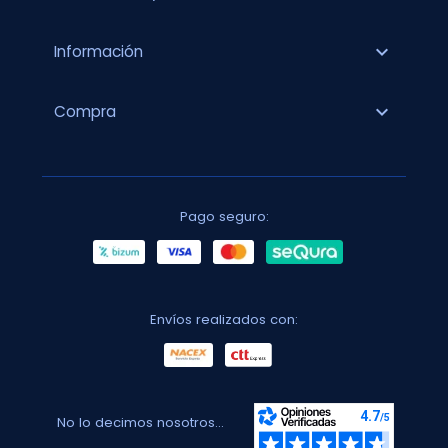
expand_more
Información
expand_more
Compra
Pago seguro:
Envíos realizados con:
No lo decimos nosotros...