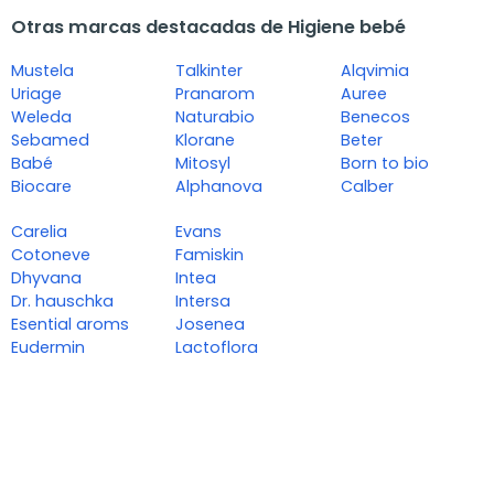
Otras marcas destacadas de Higiene bebé
Mustela
Talkinter
Alqvimia
Uriage
Pranarom
Auree
Weleda
Naturabio
Benecos
Sebamed
Klorane
Beter
Babé
Mitosyl
Born to bio
Biocare
Alphanova
Calber
Carelia
Evans
Cotoneve
Famiskin
Dhyvana
Intea
Dr. hauschka
Intersa
Esential aroms
Josenea
Eudermin
Lactoflora