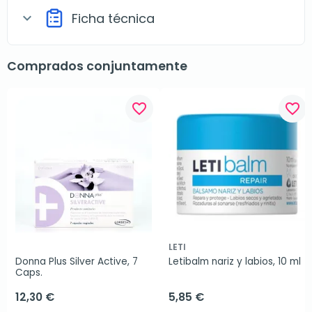
Ficha técnica
expand_more
Comprados conjuntamente
favorite_border
favorite_border
LETI
Donna Plus Silver Active, 7 
Letibalm nariz y labios, 10 ml
Caps.
12,30 €
5,85 €