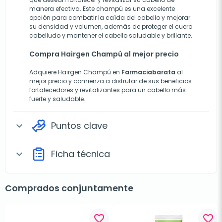
manera efectiva. Este champú es una excelente
opción para combatir la caída del cabello y mejorar
su densidad y volumen, además de proteger el cuero
cabelludo y mantener el cabello saludable y brillante.
Compra Hairgen Champú al mejor precio
Adquiere Hairgen Champú en
Farmaciabarata
al
mejor precio y comienza a disfrutar de sus beneficios
fortalecedores y revitalizantes para un cabello más
fuerte y saludable.
Puntos clave
expand_more
Ficha técnica
expand_more
Comprados conjuntamente
favorite_border
favorite_border