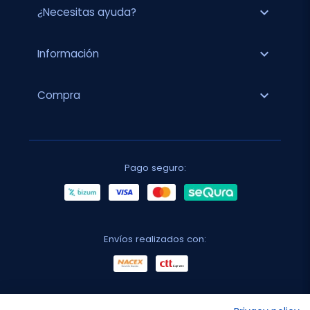
expand_more
¿Necesitas ayuda?
expand_more
Información
expand_more
Compra
Pago seguro:
Envíos realizados con: