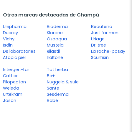
Otras marcas destacadas de Champú
Unipharma
Bioderma
Beauterra
Ducray
Klorane
Just for men
Vichy
Ozoaqua
Uriage
Isdin
Mustela
Dr. tree
Ds laboratories
Rilastil
La roche-posay
Atopic piel
Iraltone
Scurfisin
Intergen-tar
Tot herba
Cattier
Be+
Pilopeptan
Nuggela & sule
Weleda
Sante
Urtekram
Sesderma
Jason
Babé