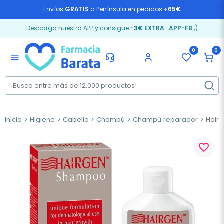
Envíos
GRATIS
a Península en pedidos
+65€
Descarga nuestra APP y consigue
-3€ EXTRA
:
APP-FB
;)
0
0
menu
Inicio
Higiene
Cabello
Champú
Champú reparador
Hairg
favorite_border