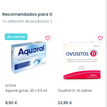
Recomendados para ti
Tu selección de productos ;)
¡En oferta!
favorite_border
favorite_border
ESTEVE
Aquoral gotas, 20 x 0.5 ml
Ovusitol-D. 14 sobres
8,50 €
23,95 €