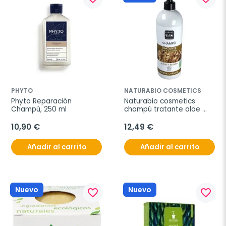
PHYTO
NATURABIO COSMETICS
Phyto Reparación 
Naturabio cosmetics 
Champú, 250 ml
champú tratante aloe 
avena bio 740ml
10,90 €
12,49 €
Añadir al carrito
Añadir al carrito
Nuevo
Nuevo
favorite_border
favorite_border