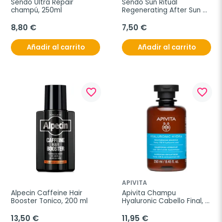
Sendo Ultra Repair 
Sendo Sun Ritual 
champú, 250ml
Regenerating After Sun 
Shampoo, 250 ml
8,80 €
7,50 €
Añadir al carrito
Añadir al carrito
favorite_border
favorite_border
APIVITA
Alpecin Caffeine Hair 
Apivita Champu 
Booster Tonico, 200 ml
Hyaluronic Cabello Final, 
250 ml
13,50 €
11,95 €