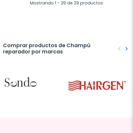
Mostrando 1 - 29 de 29 productos
Comprar productos de Champú
keyboard_arrow_left
keyboard_arrow_right
reparador por marcas
Anteri
Sig