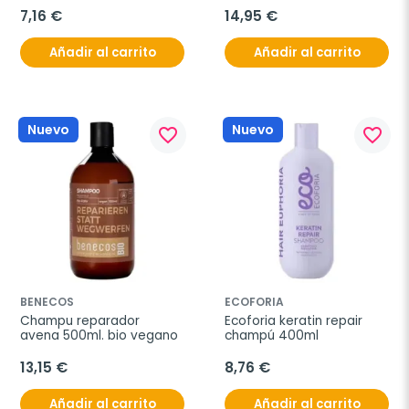
7,16 €
14,95 €
Añadir al carrito
Añadir al carrito
Nuevo
Nuevo
favorite_border
favorite_border
BENECOS
ECOFORIA
Champu reparador 
Ecoforia keratin repair 
avena 500ml. bio vegano
champú 400ml
13,15 €
8,76 €
Añadir al carrito
Añadir al carrito