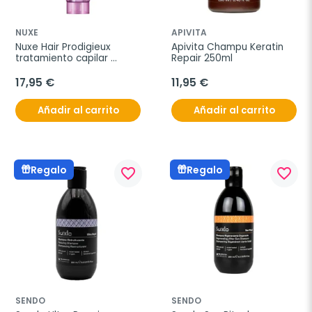
NUXE
APIVITA
Nuxe Hair Prodigieux 
Apivita Champu Keratin 
tratamiento capilar 
Repair 250ml
nutrición intensa sin 
aclarado, 200 ml
17,95 €
11,95 €
Añadir al carrito
Añadir al carrito
Regalo
Regalo
favorite_border
favorite_border
SENDO
SENDO