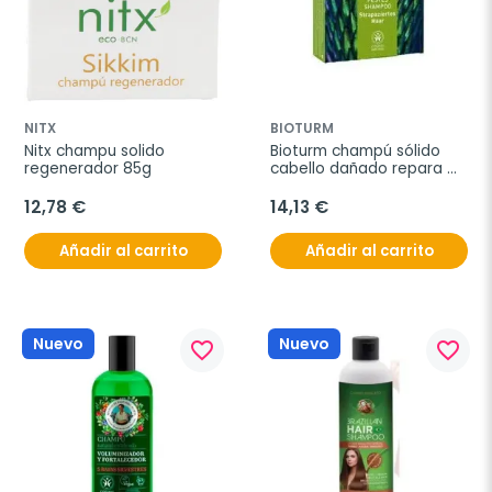
NITX
BIOTURM
Nitx champu solido 
Bioturm champú sólido 
regenerador 85g
cabello dañado repara 
100g
12,78 €
14,13 €
Añadir al carrito
Añadir al carrito
Nuevo
Nuevo
favorite_border
favorite_border