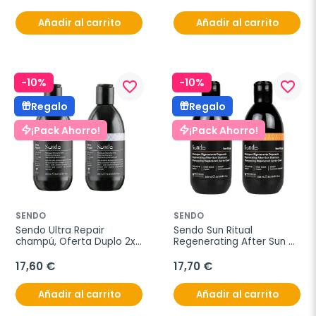
Añadir al carrito
Añadir al carrito
-10%
-10%
favorite_border
favorite_border
Regalo
Regalo
¡Pack Ahorro!
¡Pack Ahorro!
SENDO
SENDO
Sendo Ultra Repair 
Sendo Sun Ritual 
champú, Oferta Duplo 2x 
Regenerating After Sun 
250ml
Shampoo, Oferta Duplo 
2x 250 ml
17,60 €
17,70 €
Añadir al carrito
Añadir al carrito