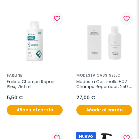
favorite_border
favorite_border
FARLINE
MODESTA CASSINELLO
Farline Champú Repair 
Modesta Cassinello H02 
Plex, 250 ml
Champú Reparador, 250 
ml
5,50 €
27,00 €
Añadir al carrito
Añadir al carrito
Nuevo
favorite_border
favorite_border