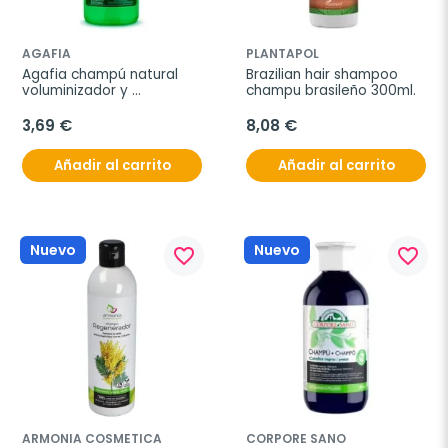
AGAFIA
PLANTAPOL
Agafia champú natural 
Brazilian hair shampoo 
voluminizador y 
champu brasileño 300ml.
fortalecedor 260ml
3,69 €
8,08 €
Añadir al carrito
Añadir al carrito
Nuevo
Nuevo
favorite_border
favorite_border
ARMONIA COSMETICA
CORPORE SANO