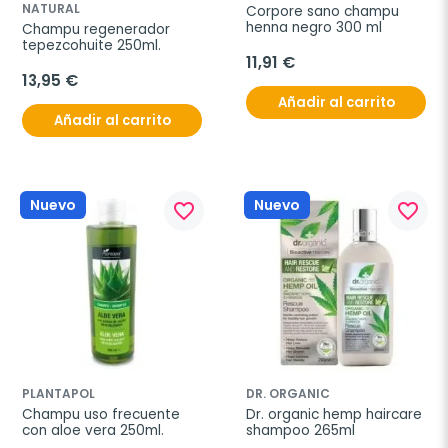
NATURAL
Corpore sano champu 
henna negro 300 ml
Champu regenerador 
tepezcohuite 250ml.
11,91 €
13,95 €
Añadir al carrito
Añadir al carrito
Nuevo
Nuevo
favorite_border
favorite_border
PLANTAPOL
DR. ORGANIC
Champu uso frecuente 
Dr. organic hemp haircare 
con aloe vera 250ml.
shampoo 265ml