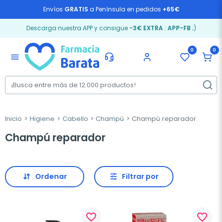
Envíos
GRATIS
a Península en pedidos
+65€
Descarga nuestra APP y consigue
-3€ EXTRA
:
APP-FB
;)
0
0
menu
Inicio
Higiene
Cabello
Champú
Champú reparador
Champú reparador
Ordenar
Filtrar por
favorite_border
favorite_border