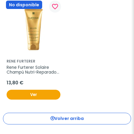
No disponible
favorite_border
RENE FURTERER
Rene Furterer Solaire 
Champú Nutri-Reparador, 
200 ml
13,80 €
Ver
Volver arriba