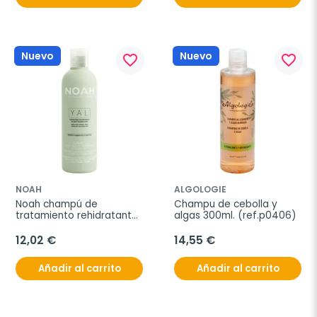
Nuevo
Nuevo
favorite_border
favorite_border
NOAH
ALGOLOGIE
Noah champú de 
Champu de cebolla y 
tratamiento rehidratante 
algas 300ml. (ref.p0406)
y reparador 200ml
12,02 €
14,55 €
Añadir al carrito
Añadir al carrito