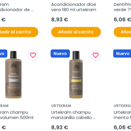
ram 
Acondicionador aloe 
Dentifr
dicionador de 
vera 180 ml urtekram
verde 7
 bio 180ml
 €
8,93 €
6,06 
adir al carrito
Añadir al carrito
Añad
vo
Nuevo
Nuevo
favorite_border
favorite_border
KRAM
URTEKRAM
URTEKRA
kram champu 
Urtekram champu 
Urtekram
l volumen 500ml
manzanilla cabello 
menta f
rubio 250ml
75ml
1 €
8,93 €
6,06 