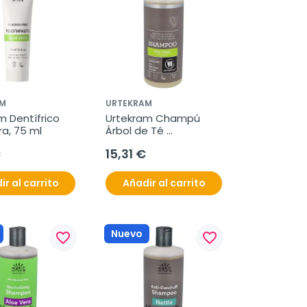
M
URTEKRAM
 Dentífrico 
Urtekram Champú 
ra, 75 ml
Árbol de Té 
Antibacteria, 500ml.
€
15,31 €
ir al carrito
Añadir al carrito
Nuevo
favorite_border
favorite_border