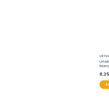
URTE
Urte
Manos
fraga
8,2
Añ