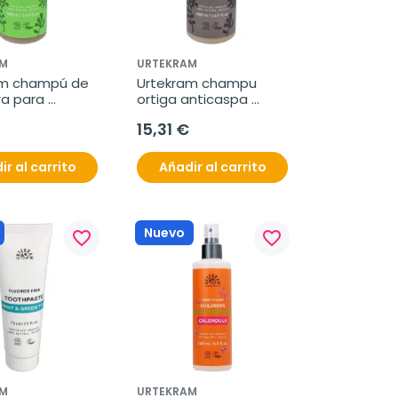
M
URTEKRAM
m champú de 
Urtekram champu 
a para 
ortiga anticaspa 
normal bio 
500ml
15,31 €
ir al carrito
Añadir al carrito
Nuevo
favorite_border
favorite_border
M
URTEKRAM