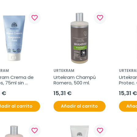
favorite_border
favorite_border
KRAM
URTEKRAM
URTEKRA
kram Crema de 
Urtekram Champú 
Urtekr
, 75ml sin 
Romero, 500 ml.
Protec. 
ncias.
500ml
5 €
15,31 €
15,31 €
adir al carrito
Añadir al carrito
Añad
favorite_border
favorite_border