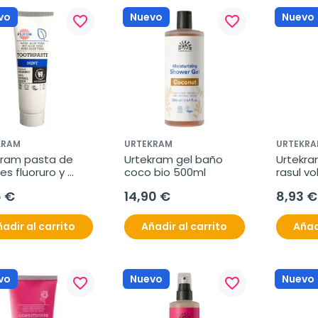
vo
Nuevo
Nuevo
favorite_border
favorite_border
KRAM
URTEKRAM
URTEKRA
kram pasta de 
Urtekram gel baño 
Urtekra
es fluoruro y 
coco bio 500ml
rasul v
a 75ml
6 €
14,90 €
8,93 €
adir al carrito
Añadir al carrito
Añad
vo
Nuevo
Nuevo
favorite_border
favorite_border