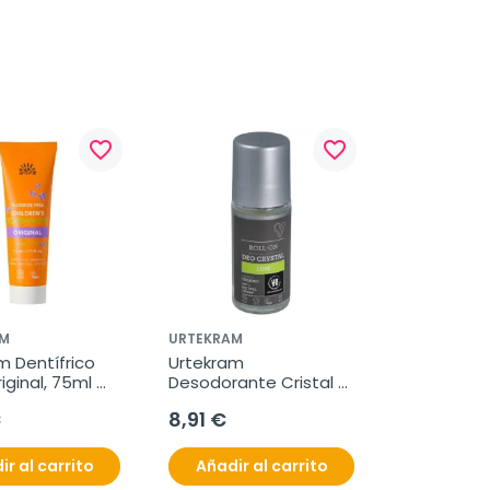
favorite_border
favorite_border
M
URTEKRAM
 Dentífrico 
Urtekram 
iginal, 75ml 
Desodorante Cristal 
Lima, 50 ml.
€
8,91 €
ir al carrito
Añadir al carrito