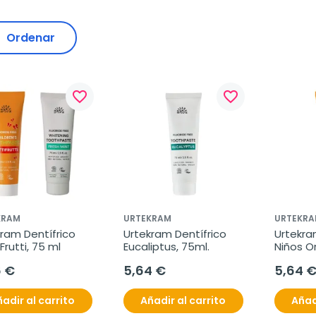
Ordenar
favorite_border
favorite_border
KRAM
URTEKRAM
URTEKRA
ram Dentífrico 
Urtekram Dentífrico 
Urtekram
 Frutti, 75 ml
Eucaliptus, 75ml.
Niños Or
eco.
6 €
5,64 €
5,64 
adir al carrito
Añadir al carrito
Añad