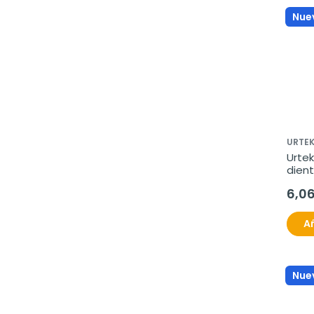
Nue
URTE
Urte
dient
ment
6,0
Añ
Nue