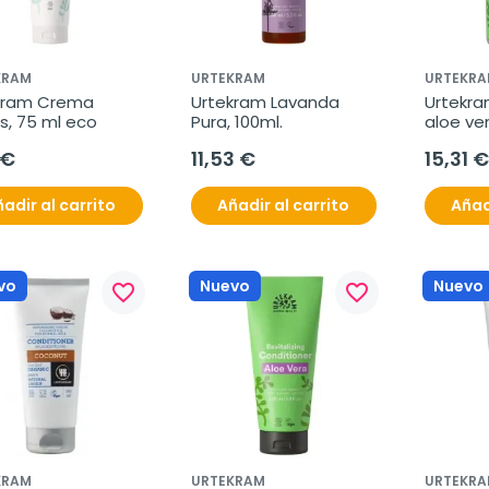
KRAM
URTEKRAM
URTEKRA
kram Crema 
Urtekram Lavanda 
Urtekra
s, 75 ml eco
Pura, 100ml.
aloe ver
cabello 
 €
11,53 €
15,31 €
500ml
adir al carrito
Añadir al carrito
Añad
vo
Nuevo
Nuevo
favorite_border
favorite_border
KRAM
URTEKRAM
URTEKRA