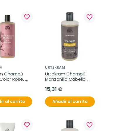
favorite_border
favorite_border
M
URTEKRAM
am Champú 
Urtekram Champú 
Color Rose, 
Manzanilla Cabello 
Claro, 500 ml
15,31 €
ir al carrito
Añadir al carrito
favorite_border
favorite_border