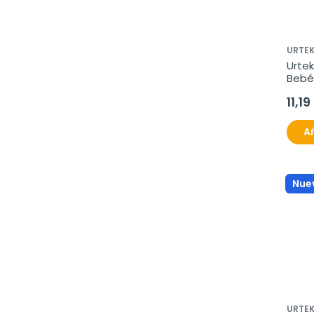
URTE
Urte
Bebé
11,19
Añ
Nue
URTE