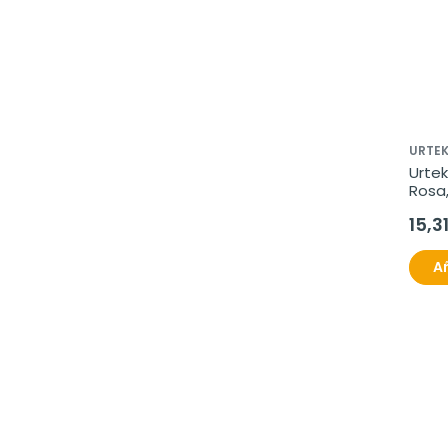
URTE
Urte
Rosa,
500 m
15,3
Añ