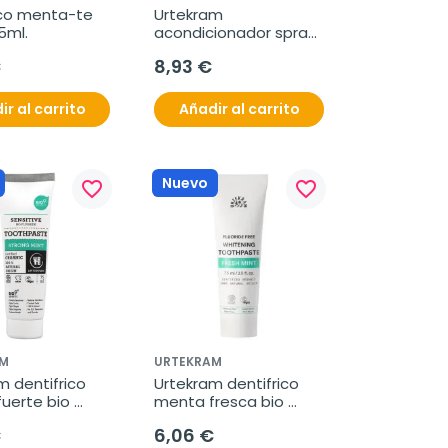
ico menta-te 
Urtekram 
5ml.
acondicionador spray 
calendula niños 250ml
€
8,93 €
ir al carrito
Añadir al carrito
Nuevo
favorite_border
favorite_border
M
URTEKRAM
 dentifrico 
Urtekram dentifrico 
uerte bio 
menta fresca bio 
75ml
€
6,06 €