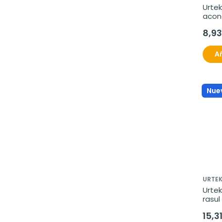
Urtek
acon
coco
8,93
Añ
Nue
URTE
Urte
rasu
15,3