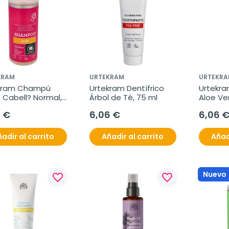
KRAM
URTEKRAM
URTEKRA
kram Champú 
Urtekram Dentífrico 
Urtekram
 Cabell? Normal, 
Árbol de Té, 75 ml
Aloe Ve
l.
1 €
6,06 €
6,06 
adir al carrito
Añadir al carrito
Añad
Nuevo
favorite_border
favorite_border