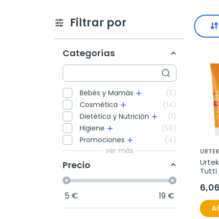
Filtrar por
Categorías
Bebés y Mamás
5
Cosmética
14
Dietética y Nutrición
1
Higiene
58
Promociones
4
ver más
URTE
Urtek
Precio
Tutti
6,0
5
€
19
€
Añ