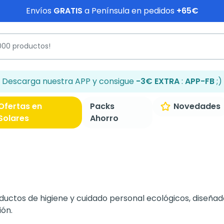
Envíos
GRATIS
a Península en pedidos
+65€
Descarga nuestra APP y consigue
-3€ EXTRA
:
APP-FB
;)
Ofertas en
Packs
Novedades
Solares
Ahorro
ctos de higiene y cuidado personal ecológicos, diseñado
ión.