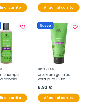
ir al carrito
Añadir al carrito
Nuevo
favorite_border
favorite_border
M
URTEKRAM
m champu 
Urtekram gel aloe 
a cabello 
vera puro 100ml
00ml
8,93 €
ir al carrito
Añadir al carrito