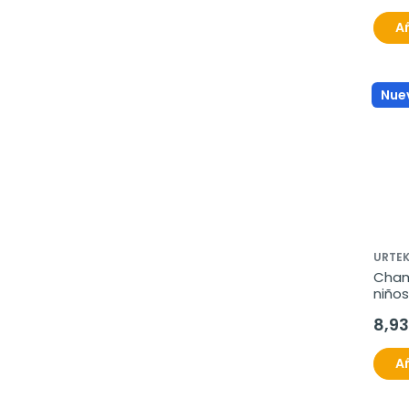
Añ
Nue
URTE
Cham
niños
8,93
Añ