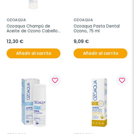
OZOAQUA
OZOAQUA
Ozoaqua Champú de 
Ozoaqua Pasta Dental 
Aceite de Ozono Cabello 
Ozono, 75 ml
Sensible y Graso, 250 ml
12,30 €
9,09 €
Añadir al carrito
Añadir al carrito
favorite_border
favorite_border