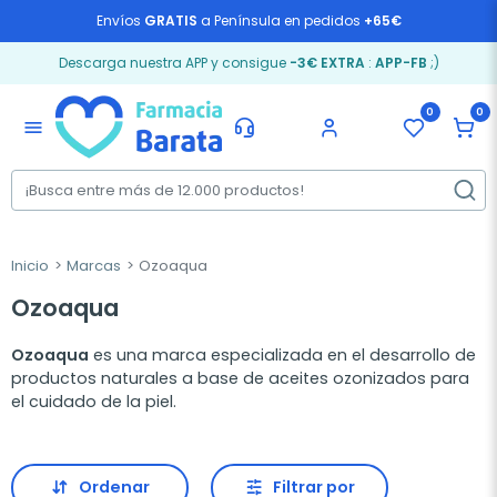
Envíos
GRATIS
a Península en pedidos
+65€
Descarga nuestra APP y consigue
-3€ EXTRA
:
APP-FB
;)
0
0
menu
Inicio
Marcas
Ozoaqua
Ozoaqua
Ozoaqua
es una marca especializada en el desarrollo de
productos naturales a base de aceites ozonizados para
el cuidado de la piel.
Ordenar
Filtrar por