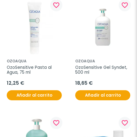
favorite_border
favorite_border
OZOAQUA
OZOAQUA
OzoSensitive Pasta al 
OzoSensitive Gel Syndet, 
Agua, 75 ml
500 ml
12,25 €
18,65 €
Añadir al carrito
Añadir al carrito
favorite_border
favorite_border