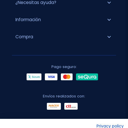
expand_more
¿Necesitas ayuda?
expand_more
Información
expand_more
Compra
Pago seguro:
Envíos realizados con:
No lo decimos nosotros...
Privacy policy