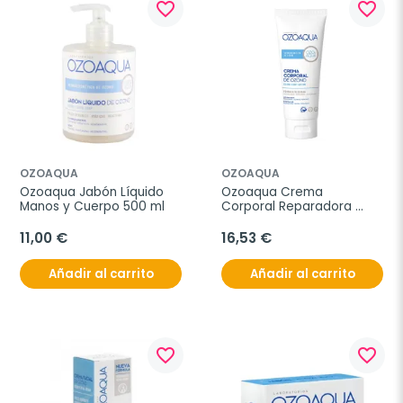
favorite_border
favorite_border
OZOAQUA
OZOAQUA
Ozoaqua Jabón Líquido 
Ozoaqua Crema 
Manos y Cuerpo 500 ml
Corporal Reparadora 
Ozono, 200 ml
11,00 €
16,53 €
Añadir al carrito
Añadir al carrito
favorite_border
favorite_border