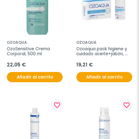
OZOAQUA
OZOAQUA
OzoSensitive Crema 
Ozoaqua pack higiene y 
Corporal, 500 ml
cuidado aceite+jabón, 
15ml +100 g
22,05 €
19,21 €
Añadir al carrito
Añadir al carrito
favorite_border
favorite_border