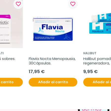
favorite_border
favorite_border
TI
HALIBUT
5 sobres.
Flavia Nocta Menopausia, 
Halibut pomad
30Cápsulas.
regeneradora,
17,95 €
9,95 €
 carrito
Añadir al carrito
Añadir al 