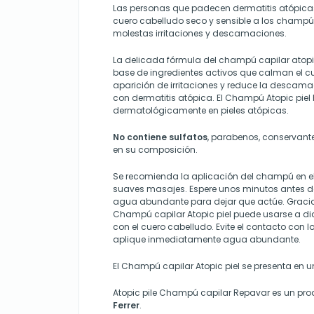
Las personas que padecen dermatitis atópicas
cuero cabelludo seco y sensible a los champ
molestas irritaciones y descamaciones.
La delicada fórmula del champú capilar atopi
base de ingredientes activos que calman el cu
aparición de irritaciones y reduce la descama
con dermatitis atópica. El Champú Atopic piel
dermatológicamente en pieles atópicas.
No contiene sulfatos
, parabenos, conservante
en su composición.
Se recomienda la aplicación del champú en 
suaves masajes. Espere unos minutos antes de
agua abundante para dejar que actúe. Gracia
Champú capilar Atopic piel puede usarse a dia
con el cuero cabelludo. Evite el contacto con los
aplique inmediatamente agua abundante.
El Champú capilar Atopic piel se presenta en u
Atopic pile Champú capilar Repavar es un pro
Ferrer
.