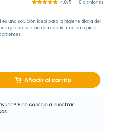
4.8
/
5
-
8
opiniones
l
es una solución ideal para la higiene diaria del
nas que presentan dermatitis atópica o pieles
orrientes.
Añadir al carrito
ayuda? Pide consejo a nuestras
as.