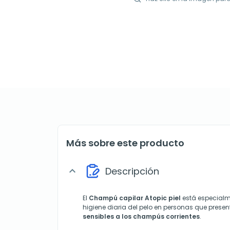
Más sobre este producto
Descripción
expand_more
El
Champú capilar Atopic piel
está especialm
higiene diaria del pelo en personas que prese
sensibles a los champús corrientes
.