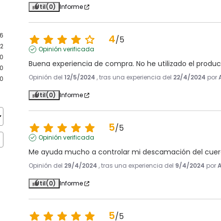
Útil
(0)
Informe
6
4
/
5
2
Opinión verificada
0
Buena experiencia de compra. No he utilizado el produ
0
Opinión del
12/5/2024
, tras una experiencia del
22/4/2024
por
0
Útil
(0)
Informe
5
/
5
Opinión verificada
Me ayuda mucho a controlar mi descamación del cuer
Opinión del
29/4/2024
, tras una experiencia del
9/4/2024
por
A
Útil
(0)
Informe
5
/
5