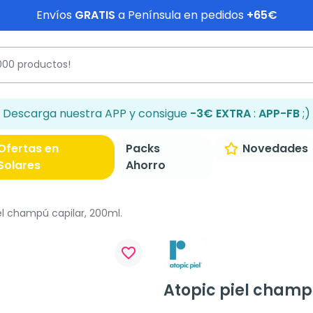
Envíos
GRATIS
a Península en pedidos
+65€
Descarga nuestra APP y consigue
-3€ EXTRA
:
APP-FB
;)
Ofertas en
Packs
Novedades
Solares
Ahorro
el champú capilar, 200ml.
favorite_border
Atopic piel champ