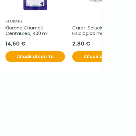
KLORANE
Klorane Champú 
Care+ Solución 
Centaurea, 400 ml
Fisiológica monodosis, 30 
uds de 5 ml
14,60 €
2,80 €
Añadir al carrito
Añadir al carrito