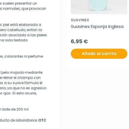
 suelen presentar un
ús normales, que provocan
SUAVINEX
c piel está elaborada a
Suavinex Esponja Inglesa
ero cabelludo, evitan la
ción asociada a las pieles
 ha sido testado
6,95 €
Añadir al carrito
s, colorantes ni perfume
el pelo mojado mediante
 retirar el champú con
s a su suave fórmula el
rio, ya que no es agresivo
 ojos. Si esto ocurre,
n bote de 200 ml.
ducto de laboratorios
OTC