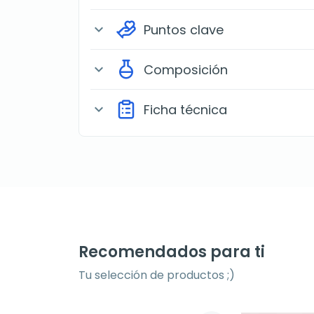
Puntos clave
expand_more
Composición
expand_more
Ficha técnica
expand_more
Recomendados para ti
Tu selección de productos ;)