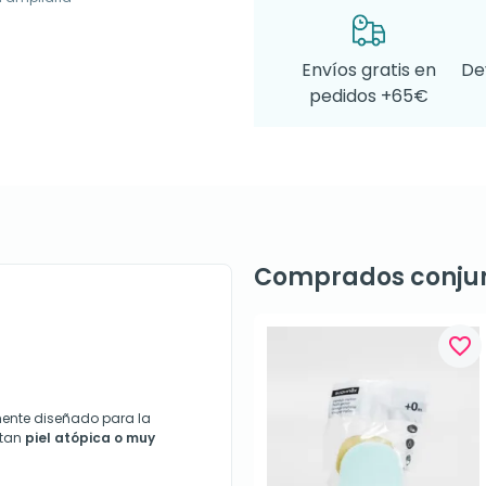
Envíos gratis en
De
pedidos +65€
Comprados conju
favorite_border
ente diseñado para la
ntan
piel atópica o muy