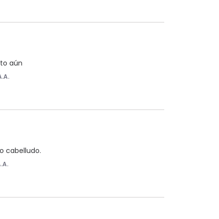
cto aún
A.A.
o cabelludo.
.A.