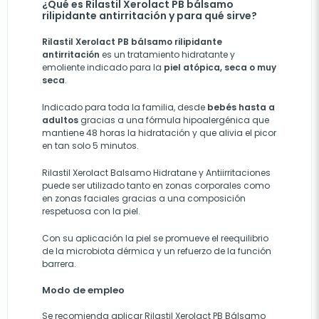
¿Qué es Rilastil Xerolact PB bálsamo
rilipidante antirritación y para qué sirve?
Rilastil Xerolact PB bálsamo rilipidante
antirritación
es un tratamiento hidratante y
emoliente indicado para la
piel atópica, seca o muy
seca
.
Indicado para toda la familia, desde
bebés hasta a
adultos
gracias a una fórmula hipoalergénica que
mantiene 48 horas la hidratación y que alivia el picor
en tan solo 5 minutos.
Rilastil Xerolact Balsamo Hidratane y Antiirritaciones
puede ser utilizado tanto en zonas corporales como
en zonas faciales gracias a una composición
respetuosa con la piel.
Con su aplicación la piel se promueve el reequilibrio
de la microbiota dérmica y un refuerzo de la función
barrera.
Modo de empleo
Se recomienda aplicar Rilastil Xerolact PB Bálsamo