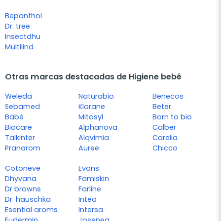
Bepanthol
Dr. tree
Insectdhu
Multilind
Otras marcas destacadas de Higiene bebé
Weleda
Naturabio
Benecos
Sebamed
Klorane
Beter
Babé
Mitosyl
Born to bio
Biocare
Alphanova
Calber
Talkinter
Alqvimia
Carelia
Pranarom
Auree
Chicco
Cotoneve
Evans
Dhyvana
Famiskin
Dr browns
Farline
Dr. hauschka
Intea
Esential aroms
Intersa
Eudermin
Josenea