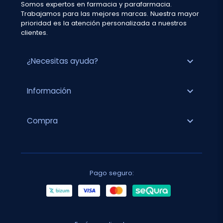
Somos expertos en farmacia y parafarmacia.
Trabajamos para las mejores marcas. Nuestra mayor
prioridad es la atención personalizada a nuestros
clientes.
expand_more
¿Necesitas ayuda?
expand_more
Información
expand_more
Compra
Pago seguro: