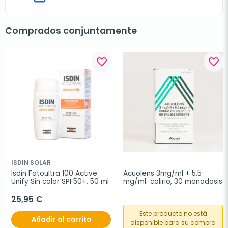
Comprados conjuntamente
favorite_border
favorite_border
ISDIN SOLAR
Isdin Fotoultra 100 Active 
Acuolens 3mg/ml + 5,5 
Unify Sin color SPF50+, 50 ml
mg/ml  colirio, 30 monodosis
25,95 €
Este producto no está
Añadir al carrito
disponible para su compra