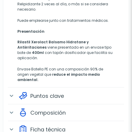
Relipidizante 2 veces al día, o más si se considera
necesario.
Puede emplearse junto con tratamientos médicos.
Presentación
Rilastil Xerolact Balsamo Hidratane y
Antiirritaciones
viene presentado en un envase tipo
bote de
400ml
con tapón dosificador que facilita su
aplicación.
Envase Botella PE con una composición 90% de
origen vegetal que
reduce el impacto medio
ambiental.
Puntos clave
expand_more
Composición
expand_more
Ficha técnica
expand_more