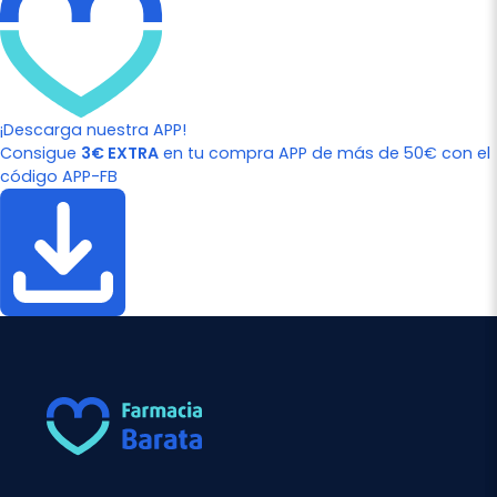
¡Descarga nuestra APP!
Consigue
3€ EXTRA
en tu compra APP de más de 50€ con el
código APP-FB