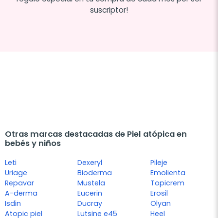
suscriptor!
Otras marcas destacadas de Piel atópica en
bebés y niños
Leti
Dexeryl
Pileje
Uriage
Bioderma
Emolienta
Repavar
Mustela
Topicrem
A-derma
Eucerin
Erosil
Isdin
Ducray
Olyan
Atopic piel
Lutsine e45
Heel