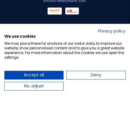
Envíos realizados con:
No lo decimos nosotros...
Privacy policy
We use cookies
¡Tu opinión es importante!
We may place these for analysis of our visitor data, to improve our
website, show personalised content and to give you a great website
experience. For more information about the cookies we use open the
settings.
Copyright © 2010-2026 Farmacia Barata S.L. Todos los
derechos reservados.
Accept all
Deny
No, adjust
Total:
15,95 €
−
+
Añadir al carrito