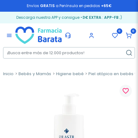
Envíos
GRATIS
a Península en pedidos
+65€
Descarga nuestra APP y consigue
-3€ EXTRA
:
APP-FB
;)
0
0
menu
Inicio
Bebés y Mamás
Higiene bebé
Piel atópica en bebés y
favorite_border