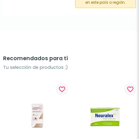
en este país o región.
Recomendados para ti
Tu selección de productos ;)
favorite_border
favorite_border