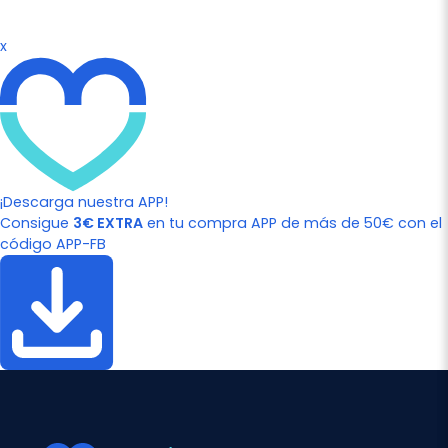
x
¡Descarga nuestra APP!
Consigue
3€ EXTRA
en tu compra APP de más de 50€ con el
código APP-FB