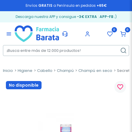
Envíos
GRATIS
a Península en pedidos
+65€
Descarga nuestra APP y consigue
-3€ EXTRA
:
APP-FB
;)
0
0
menu
Inicio
Higiene
Cabello
Champú
Champú en seco
Secrets
No disponible
favorite_border