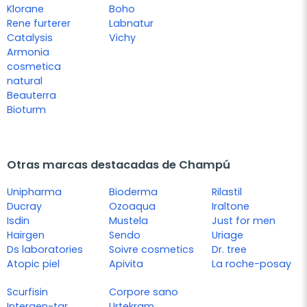
Klorane
Boho
Rene furterer
Labnatur
Catalysis
Vichy
Armonia
cosmetica
natural
Beauterra
Bioturm
Otras marcas destacadas de Champú
Unipharma
Bioderma
Rilastil
Ducray
Ozoaqua
Iraltone
Isdin
Mustela
Just for men
Hairgen
Sendo
Uriage
Ds laboratories
Soivre cosmetics
Dr. tree
Atopic piel
Apivita
La roche-posay
Scurfisin
Corpore sano
Intergen-tar
Urtekram