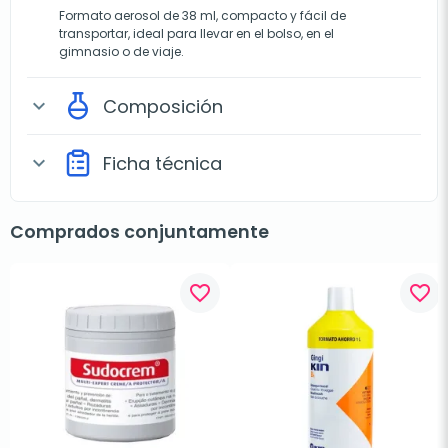
Formato aerosol de 38 ml, compacto y fácil de
transportar, ideal para llevar en el bolso, en el
gimnasio o de viaje.
Composición
expand_more
Ficha técnica
expand_more
Comprados conjuntamente
favorite_border
favorite_border