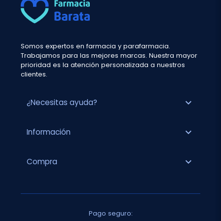
Somos expertos en farmacia y parafarmacia.
Trabajamos para las mejores marcas. Nuestra mayor
prioridad es la atención personalizada a nuestros
clientes.
expand_more
¿Necesitas ayuda?
expand_more
Información
expand_more
Compra
Pago seguro: