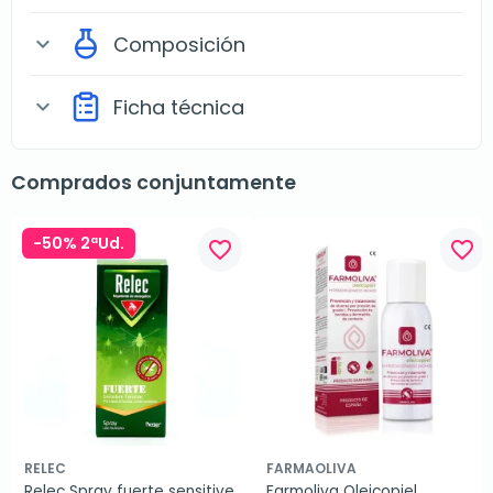
Composición
expand_more
Ficha técnica
expand_more
Comprados conjuntamente
-50% 2ªUd.
favorite_border
favorite_border
RELEC
FARMAOLIVA
Relec Spray fuerte sensitive 
Farmoliva Oleicopiel 