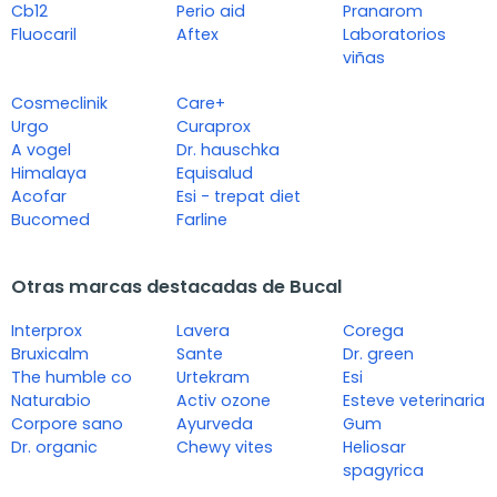
Cb12
Perio aid
Pranarom
Fluocaril
Aftex
Laboratorios
viñas
Cosmeclinik
Care+
Urgo
Curaprox
A vogel
Dr. hauschka
Himalaya
Equisalud
Acofar
Esi - trepat diet
Bucomed
Farline
Otras marcas destacadas de Bucal
Interprox
Lavera
Corega
Bruxicalm
Sante
Dr. green
The humble co
Urtekram
Esi
Naturabio
Activ ozone
Esteve veterinaria
Corpore sano
Ayurveda
Gum
Dr. organic
Chewy vites
Heliosar
spagyrica