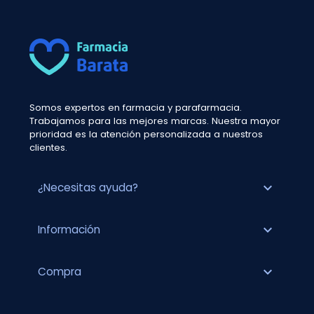
Somos expertos en farmacia y parafarmacia.
Trabajamos para las mejores marcas. Nuestra mayor
prioridad es la atención personalizada a nuestros
clientes.
expand_more
¿Necesitas ayuda?
expand_more
Información
expand_more
Compra