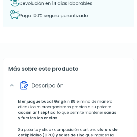
Devolución en 14 días laborables
Pago 100% seguro garantizado
Más sobre este producto
Descripción
expand_more
El
enjuague bucal Gingikin B5
elimina de manera
eficaz los microorganismos gracias a su potente
acción antiséptica
, lo que permite mantener
sanas
y fuertes las encías
.
Su potente y eficaz composición contiene
cloruro de
cetilpiridino (CPC) y sales de zinc
que impiden la