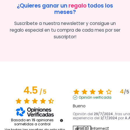
¿Quieres ganar un
regalo
todos los
meses?
Suscríbete a nuestra newsletter y consigue un
regalo especial en tu compra de cada mes por ser
suscriptor!
4.5
4
/
5
/
5
Opinión verificada
Bueno
Opinión del
29/7/2024
, tras un
experiencia del
2/7/2024
por
A.A
Basado en
15
opiniones
sometidas a control
Útil
(0)
Informe
Ver todas las reseñas de este sitio