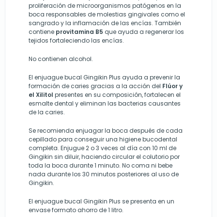
proliferación de microorganismos patógenos en la
boca responsables de molestias gingivales como el
sangrado y la inflamación de las encías. También
contiene
provitamina B5
que ayuda a regenerar los
tejidos fortaleciendo las encías.
No contienen alcohol.
El enjuague bucal Gingikin Plus ayuda a prevenir la
formación de caries gracias a la acción del
Flúor y
el Xilitol
presentes en su composición, fortalecen el
esmalte dental y eliminan las bacterias causantes
de la caries.
Se recomienda enjuagar la boca después de cada
cepillado para conseguir una higiene bucodental
completa. Enjugue 2 o 3 veces al día con 10 ml de
Gingikin sin diluir, haciendo circular el colutorio por
toda la boca durante 1 minuto. No coma ni bebe
nada durante los 30 minutos posteriores al uso de
Gingikin.
El enjuague bucal Gingikin Plus se presenta en un
envase formato ahorro de 1 litro.