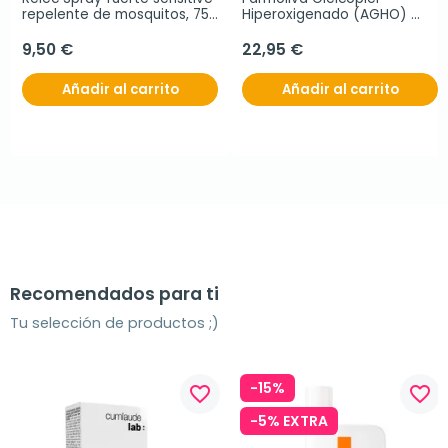
repelente de mosquitos, 75 
Hiperoxigenado (AGHO) 
ml
spray, 70 ml
9,50 €
22,95 €
Añadir al carrito
Añadir al carrito
Recomendados para ti
Tu selección de productos ;)
-15%
favorite_border
favorite_border
-5% EXTRA