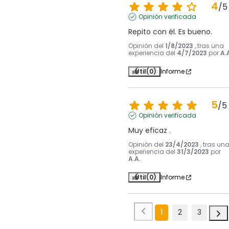
4
/
5
Opinión verificada
Repito con él. Es bueno.
Opinión del
1/8/2023
, tras una
experiencia del
4/7/2023
por
A.
Útil
(0)
Informe
5
/
5
Opinión verificada
Muy eficaz .
Opinión del
23/4/2023
, tras un
experiencia del
31/3/2023
por
A.A.
Útil
(0)
Informe
1
2
3