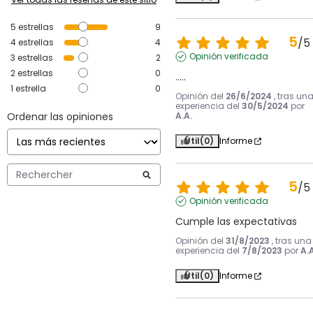
5
estrellas
9
5
/
5
4
estrellas
4
Opinión verificada
3
estrellas
2
2
estrellas
0
.....
1
estrella
0
Opinión del
26/6/2024
, tras un
experiencia del
30/5/2024
por
Ordenar las opiniones
A.A.
Útil
(0)
Informe
5
/
5
Opinión verificada
Cumple las expectativas
Opinión del
31/8/2023
, tras una
experiencia del
7/8/2023
por
A.A
Útil
(0)
Informe