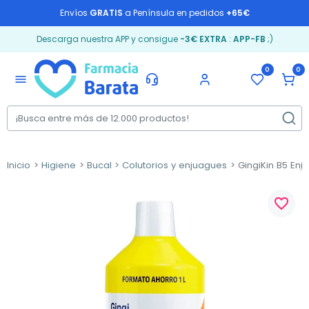
Envíos
GRATIS
a Península en pedidos
+65€
Descarga nuestra APP y consigue
-3€ EXTRA
:
APP-FB
;)
0
0
menu
Inicio
Higiene
Bucal
Colutorios y enjuagues
GingiKin B5 Enjua
favorite_border