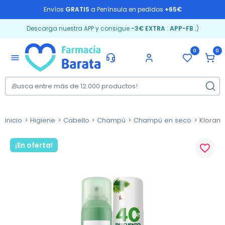
Envíos
GRATIS
a Península en pedidos
+65€
Descarga nuestra APP y consigue
-3€ EXTRA
:
APP-FB
;)
0
0
menu
Inicio
Higiene
Cabello
Champú
Champú en seco
Klorane
¡En oferta!
favorite_border