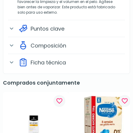
favorecer la limpieza y el volumen en el pelo. Agítese
bien antes de vaporizar. Este producto está fabricado
solo para uso externo.
Puntos clave
expand_more
Composición
expand_more
Ficha técnica
expand_more
Comprados conjuntamente
favorite_border
favorite_border