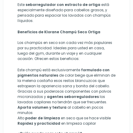
Este
seborregulador con estracto de ortiga
está
especialmente diseñado para cabellos grasos, y
pensado para espaciar los lavados con champús
líquidos.
Beneficios de Klorane Champú Seco Ortiga
Los champús en seco son cada vez más populares
por su practicidad. Ideales para usted en casa,
luego del gym, durante un viaje y en cualquier
ocasión. Ofrecen estos beneficios:
Este champú está exclusivamente
formulado con
pigmentos naturales
de color beige que eliminan de
la melena castaña esos restos blancuzcos que
estropean la apariencia sana y bonita del cabello.
Gracias a sus poderosos componentes con polvos
micronizados y
agentes seborreguladores
los
lavados capilares no tendrán que ser frecuentes.
Aporta volumen y textura
al cabello en pocos
minutos
Alto
poder de limpieza
en seco que se hace visible
Rapidez y practicidad
en limpieza capilar