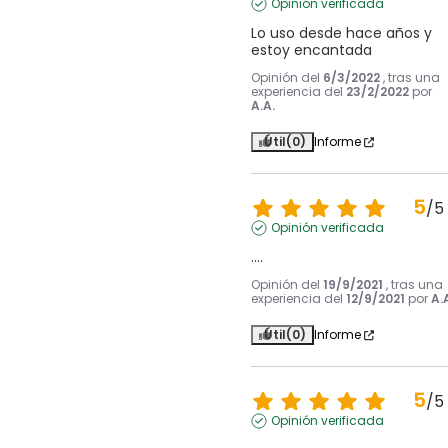
Opinión verificada
Lo uso desde hace años y 
estoy encantada
Opinión del
6/3/2022
, tras una
experiencia del
23/2/2022
por
A.A.
Útil
(0)
Informe
5
/
5
Opinión verificada
....
Opinión del
19/9/2021
, tras una
experiencia del
12/9/2021
por
A.
Útil
(0)
Informe
5
/
5
Opinión verificada