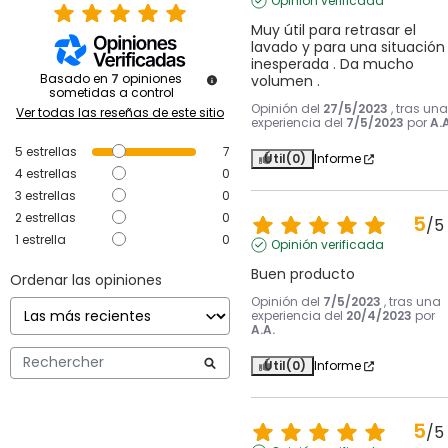
Opinión verificada
Muy útil para retrasar el 
lavado y para una situación 
inesperada . Da mucho 
Basado en
7
opiniones
volumen .
sometidas a control
Opinión del
27/5/2023
, tras una
Ver todas las reseñas de este sitio
experiencia del
7/5/2023
por
A.A
5
estrellas
7
Útil
(0)
Informe
4
estrellas
0
3
estrellas
0
2
estrellas
0
5
/
5
1
estrella
0
Opinión verificada
Buen producto
Ordenar las opiniones
Opinión del
7/5/2023
, tras una
experiencia del
20/4/2023
por
A.A.
Útil
(0)
Informe
5
/
5