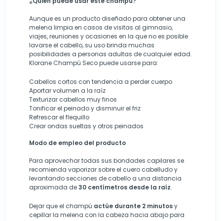
¿Quién puede usar este champú?
Aunque es un producto diseñado para obtener una
melena limpia en casos de visitas al gimnasio,
viajes, reuniones y ocasiones en la que no es posible
lavarse el cabello, su uso brinda muchas
posibilidades a personas adultas de cualquier edad.
Klorane Champú Seco puede usarse para:
Cabellos cortos con tendencia a perder cuerpo
Aportar volumen a la raíz
Texturizar cabellos muy finos
Tonificar el peinado y disminuir el friz
Refrescar el flequillo
Crear ondas sueltas y otros peinados
Modo de empleo del producto
Para aprovechar todas sus bondades capilares se
recomienda vaporizar sobre el cuero cabelludo y
levantando secciones de cabello a una distancia
aproximada de
30 centímetros desde la raíz
.
Dejar que el champú
actúe durante 2 minutos
y
cepillar la melena con la cabeza hacia abajo para