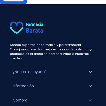
Somos expertos en farmacia y parafarmacia.
Trabajamos para las mejores marcas. Nuestra mayor
prioridad es la atención personalizada a nuestros
clientes.
expand_more
¿Necesitas ayuda?
expand_more
Información
expand_more
Compra