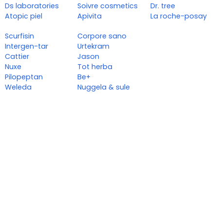
Ds laboratories
Soivre cosmetics
Dr. tree
Atopic piel
Apivita
La roche-posay
Scurfisin
Corpore sano
Intergen-tar
Urtekram
Cattier
Jason
Nuxe
Tot herba
Pilopeptan
Be+
Weleda
Nuggela & sule