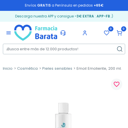
Envíos
GRATIS
a Península en pedidos
+65€
Descarga nuestra APP y consigue
-3€ EXTRA
:
APP-FB
;)
0
0
menu
Inicio
Cosmética
Pieles sensibles
Emoil Emoliente, 200 ml.
favorite_border