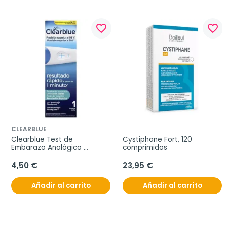
favorite_border
favorite_border
CLEARBLUE
Clearblue Test de 
Cystiphane Fort, 120 
Embarazo Analógico 
comprimidos
Detección Rápida, 1 unidad
4,50 €
23,95 €
Añadir al carrito
Añadir al carrito