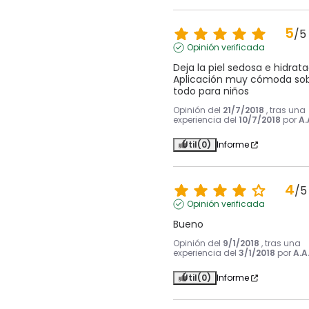
5
/
5
Opinión verificada
Deja la piel sedosa e hidratad
Aplicación muy cómoda sob
todo para niños
Opinión del
21/7/2018
, tras una
experiencia del
10/7/2018
por
A.
Útil
(0)
Informe
4
/
5
Opinión verificada
Bueno
Opinión del
9/1/2018
, tras una
experiencia del
3/1/2018
por
A.A
Útil
(0)
Informe