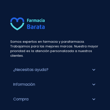
Somos expertos en farmacia y parafarmacia.
Trabajamos para las mejores marcas. Nuestra mayor
prioridad es la atención personalizada a nuestros
clientes.
expand_more
¿Necesitas ayuda?
expand_more
Información
expand_more
Compra