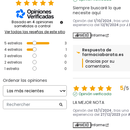
Siempre buscaré lo que 
necesite aquí
Opinión del
1/10/2024
, tras una
Basado en
4
opiniones
experiencia del
12/9/2024
por
J.
sometidas a control
Ver todas las reseñas de este sitio
Útil
(0)
Informe
5
estrellas
3
4
estrellas
1
Respuesta de
farmaciabarata.es
3
estrellas
0
Gracias por su 
2
estrellas
0
comentario.
1
estrella
0
Ordenar las opiniones
5
/
5
Opinión verificada
LA MEJOR NOTA
Opinión del
13/1/2024
, tras una
experiencia del
27/12/2023
por
A
Útil
(0)
Informe