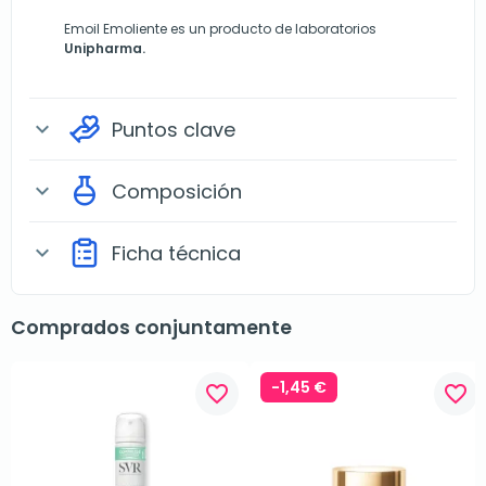
Emoil Emoliente es un producto de laboratorios
Unipharma.
Puntos clave
expand_more
Composición
expand_more
Ficha técnica
expand_more
Comprados conjuntamente
-1,45 €
favorite_border
favorite_border