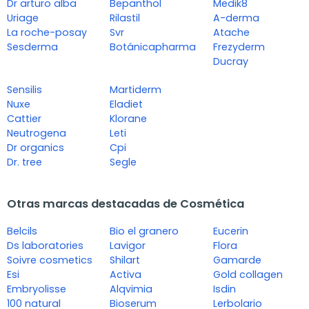
Dr arturo alba
Bepanthol
Medik8
Uriage
Rilastil
A-derma
La roche-posay
Svr
Atache
Sesderma
Botánicapharma
Frezyderm
Ducray
Sensilis
Martiderm
Nuxe
Eladiet
Cattier
Klorane
Neutrogena
Leti
Dr organics
Cpi
Dr. tree
Segle
Otras marcas destacadas de Cosmética
Belcils
Bio el granero
Eucerin
Ds laboratories
Lavigor
Flora
Soivre cosmetics
Shilart
Gamarde
Esi
Activa
Gold collagen
Embryolisse
Alqvimia
Isdin
100 natural
Bioserum
Lerbolario