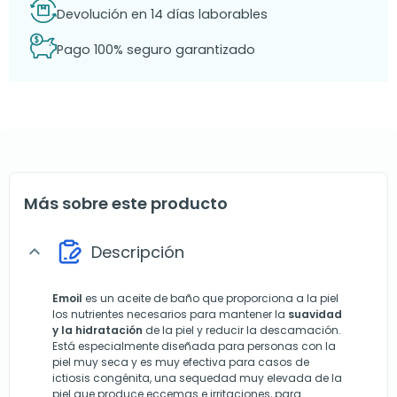
Devolución en 14 días laborables
Pago 100% seguro garantizado
Más sobre este producto
Descripción
expand_more
Emoil
es un aceite de baño que proporciona a la piel
los nutrientes necesarios para mantener la
suavidad
y la hidratación
de la piel y reducir la descamación.
Está especialmente diseñada para personas con la
piel muy seca y es muy efectiva para casos de
ictiosis congénita, una sequedad muy elevada de la
piel que produce eccemas e irritaciones, para