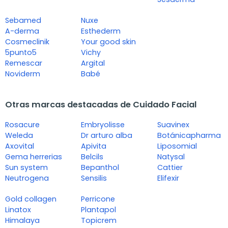
Sebamed
Nuxe
A-derma
Esthederm
Cosmeclinik
Your good skin
5punto5
Vichy
Remescar
Argital
Noviderm
Babé
Otras marcas destacadas de Cuidado Facial
Rosacure
Embryolisse
Suavinex
Weleda
Dr arturo alba
Botánicapharma
Axovital
Apivita
Liposomial
Gema herrerias
Belcils
Natysal
Sun system
Bepanthol
Cattier
Neutrogena
Sensilis
Elifexir
Gold collagen
Perricone
Linatox
Plantapol
Himalaya
Topicrem