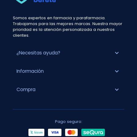
Somos expertos en farmacia y parafarmacia.
Trabajamos para las mejores marcas. Nuestra mayor
prioridad es la atención personalizada a nuestros
clientes.
expand_more
¿Necesitas ayuda?
expand_more
Información
expand_more
Compra
Pago seguro: