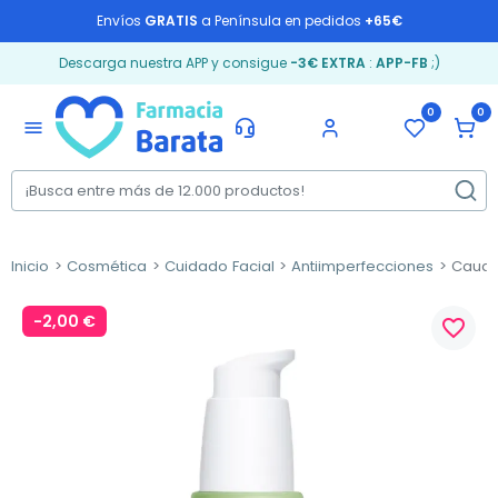
Envíos
GRATIS
a Península en pedidos
+65€
Descarga nuestra APP y consigue
-3€ EXTRA
:
APP-FB
;)
0
0
menu
Inicio
Cosmética
Cuidado Facial
Antiimperfecciones
Caudal
-2,00 €
favorite_border