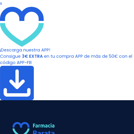
x
¡Descarga nuestra APP!
Consigue
3€ EXTRA
en tu compra APP de más de 50€ con el
código APP-FB