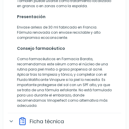
También puede usarse como tratamiento localizado
en granos o en zonas como la espalda.
Presentación
Envase airless de 30 ml fabricado en Francia.
Fórmula renovada con envase reciclable y alto
compromiso ecoconsciente.
Consejo farmacéutico
Como farmacéuticos en Farmacia Barata,
recomendamos este sérum como el núcleo de una
rutina para piel mixta o grasa propensa al acné.
Aplicar tras la limpieza y tónico, y completar con el
Fluido Matificante Vinopure si la piel lo necesita. Es
importante protegerse del sol con un SPF alto, ya que
se trata de una fórmula exfoliante. No está formulado
para uso durante el embarazo, donde
recomendamos Vinoperfect como alternativa más
adecuada.
Ficha técnica
expand_more