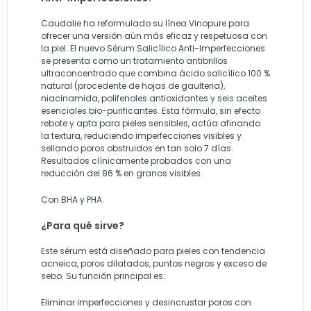
Caudalie ha reformulado su línea Vinopure para
ofrecer una versión aún más eficaz y respetuosa con
la piel. El nuevo Sérum Salicílico Anti-Imperfecciones
se presenta como un tratamiento antibrillos
ultraconcentrado que combina ácido salicílico 100 %
natural (procedente de hojas de gaulteria),
niacinamida, polifenoles antioxidantes y seis aceites
esenciales bio-purificantes. Esta fórmula, sin efecto
rebote y apta para pieles sensibles, actúa afinando
la textura, reduciendo imperfecciones visibles y
sellando poros obstruidos en tan solo 7 días.
Resultados clínicamente probados con una
reducción del 86 % en granos visibles.
Con BHA y PHA.
¿Para qué sirve?
Este sérum está diseñado para pieles con tendencia
acneica, poros dilatados, puntos negros y exceso de
sebo. Su función principal es:
Eliminar imperfecciones y desincrustar poros con