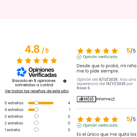
4.8
5
/
5
/
5
Opinión verificada
Desde que lo probó, mi niña 
me lo pide siempre.
Opinión del
9/12/2025
, tras una
Basado en
5
opiniones
experiencia del
19/11/2025
por
sometidas a control
Rosa S.
Ver todas las reseñas de este sitio
Útil
(0)
Informe
5
estrellas
4
4
estrellas
1
3
estrellas
0
5
/
5
2
estrellas
0
Opinión verificada
1
estrella
0
Es el único que me quita los 