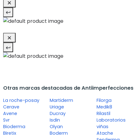
Otras marcas destacadas de Antiimperfecciones
La roche-posay
Martiderm
Filorga
Cerave
Uriage
Medik8
Avene
Ducray
Rilastil
Svr
Isdin
Laboratorios
Bioderma
Olyan
viñas
Biretix
Boderm
Atache
Sesderma