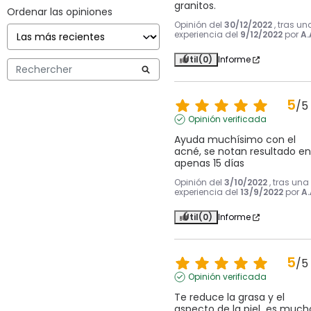
granitos.
Ordenar las opiniones
Opinión del
30/12/2022
, tras un
experiencia del
9/12/2022
por
A.
Útil
(0)
Informe
5
/
5
Opinión verificada
Ayuda muchísimo con el 
acné, se notan resultado en 
apenas 15 días
Opinión del
3/10/2022
, tras una
experiencia del
13/9/2022
por
A.
Útil
(0)
Informe
5
/
5
Opinión verificada
Te reduce la grasa y el 
aspecto de la piel  es mucho