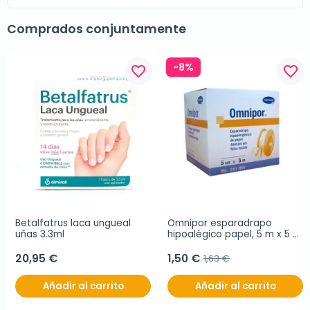
Comprados conjuntamente
-8%
favorite_border
favorite_border
Betalfatrus laca ungueal 
Omnipor esparadrapo 
uñas 3.3ml
hipoalégico papel, 5 m x 5 
cm
20,95 €
1,50 €
1,63 €
Añadir al carrito
Añadir al carrito