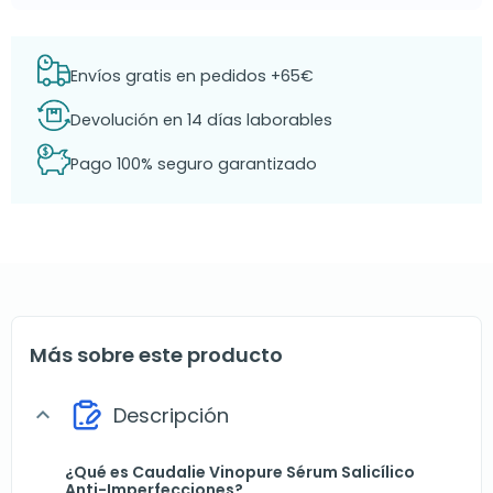
Envíos gratis en pedidos +65€
Devolución en 14 días laborables
Pago 100% seguro garantizado
Más sobre este producto
Descripción
expand_more
¿Qué es Caudalie Vinopure Sérum Salicílico
Anti-Imperfecciones?