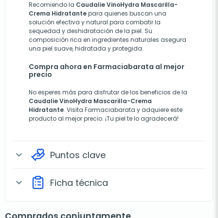
Recomiendo la
Caudalie VinoHydra Mascarilla-
Crema Hidratante
para quienes buscan una
solución efectiva y natural para combatir la
sequedad y deshidratación de la piel. Su
composición rica en ingredientes naturales asegura
una piel suave, hidratada y protegida.
Compra ahora en Farmaciabarata al mejor
precio
No esperes más para disfrutar de los beneficios de la
Caudalie VinoHydra Mascarilla-Crema
Hidratante
. Visita
Farmaciabarata
y adquiere este
producto al mejor precio. ¡Tu piel te lo agradecerá!
Puntos clave
expand_more
Ficha técnica
expand_more
Comprados conjuntamente