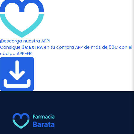
¡Descarga nuestra APP!
Consigue
3€ EXTRA
en tu compra APP de más de 50€ con el
código APP-FB