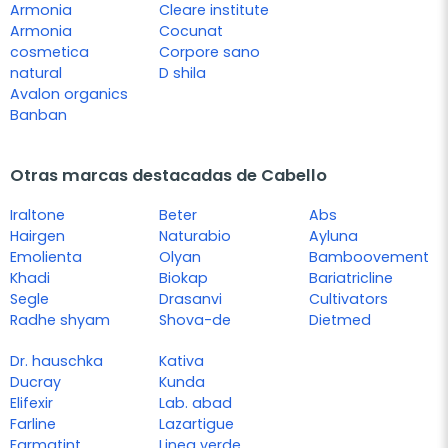
Armonia
Cleare institute
Armonia
Cocunat
cosmetica
Corpore sano
natural
D shila
Avalon organics
Banban
Otras marcas destacadas de Cabello
Iraltone
Beter
Abs
Hairgen
Naturabio
Ayluna
Emolienta
Olyan
Bamboovement
Khadi
Biokap
Bariatricline
Segle
Drasanvi
Cultivators
Radhe shyam
Shova-de
Dietmed
Dr. hauschka
Kativa
Ducray
Kunda
Elifexir
Lab. abad
Farline
Lazartigue
Farmatint
Linea verde