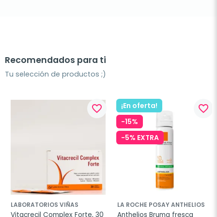
Recomendados para ti
Tu selección de productos ;)
¡En oferta!
favorite_border
favorite_border
-15%
-5% EXTRA
LABORATORIOS VIÑAS
LA ROCHE POSAY ANTHELIOS
Vitacrecil Complex Forte, 30 
Anthelios Bruma fresca 