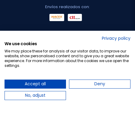
Envíos realizados con:
No lo decimos nosotros...
Privacy policy
We use cookies
¡Tu opinión es importante!
We may place these for analysis of our visitor data, to improve our
website, show personalised content and to give you a great website
experience. For more information about the cookies we use open the
settings.
Copyright © 2010-2026 Farmacia Barata S.L. Todos los
derechos reservados.
Accept all
Deny
No, adjust
Total:
−
+
Añadir al carrito