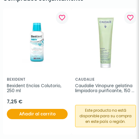
favorite_border
favorite_border
BEXIDENT
CAUDALIE
Bexident Encías Colutorio, 
Caudalie Vinopure gelatina 
250 ml
limpiadora purificante, 150 
ml
7,25 €
Este producto no está
Añadir al carrito
disponible para su compra
en este país o región.