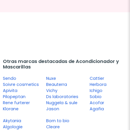
Otras marcas destacadas de Acondicionador y
Mascarillas
Sendo
Nuxe
Cattier
Soivre cosmetics
Beauterra
Herbora
Apivita
Vichy
Ichigo
Pilopeptan
Ds laboratories
Sobio
Rene furterer
Nuggela & sule
Acofar
Klorane
Jason
Agafia
Akytania
Born to bio
Algologie
Cleare