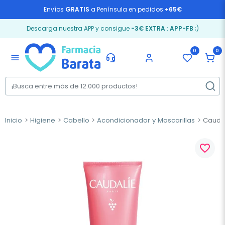
Envíos
GRATIS
a Península en pedidos
+65€
Descarga nuestra APP y consigue
-3€ EXTRA
:
APP-FB
;)
0
0
menu
Inicio
Higiene
Cabello
Acondicionador y Mascarillas
Caudal
favorite_border