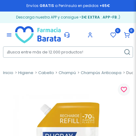
Envíos
GRATIS
a Península en pedidos
+65€
Descarga nuestra APP y consigue
-3€ EXTRA
:
APP-FB
;)
0
0
menu
Inicio
Higiene
Cabello
Champú
Champús Anticaspa
Ducr
favorite_border