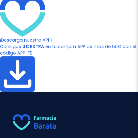
¡Descarga nuestra APP!
Consigue
3€ EXTRA
en tu compra APP de más de 50€ con el
código APP-FB