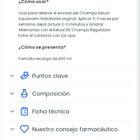
¿Cómo usar?
Usar para rellenar el envase del Champú Kelual
Squanorm Hidratante original. Aplicar 2-3 veces por
semana, dejar actuar 2-3 minutos y aclarar.
Alternando con el Kelual DS Champú Regulador.
Evitar el contacto con los ojos.
¿Cómo se presenta?
Formato recarga de 400 ml.
Puntos clave
expand_more
Composición
expand_more
Ficha técnica
expand_more
Nuestro consejo farmacéutico
expand_more