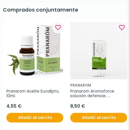
Comprados conjuntamente
favorite_border
favorite_border
PRANAROM
Pranarom Aceite Eucalipto, 
Pranarom Aromaforce 
10ml.
solución defensas 
naturales, 30ml.
4,55 €
8,50 €
Añadir al carrito
Añadir al carrito