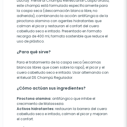
Ducray. Frente al Champú Refrescante Caspa Grasa,
este champú está formulado específicamente para
la caspa seca (descamación blanca libre, no
adherida), combinando la acción antifúngica de la
piroctona olamina con agentes hidratantes que
calman el picor y restauran el confort del cuero
cabelludo seco e irritado. Presentado en formato
recarga de 400 ml, formato sostenible que reduce el
uso de plástico.
¿Para qué sirve?
Para el tratamiento de la caspa seca (escamas
blancas libres que caen sobre la ropa), el picor y el
cuero cabelludo seco e irritado. Usar alternando con
el Kelual DS Champú Regulador.
¿Cómo actúan sus ingredientes?
Piroctona olamina:
antifúngico que inhibe el
crecimiento de Malassezia.
Activos hidratantes:
restauran la barrera del cuero
cabelludo seco e irritado, calman el picor y mejoran
el confort.