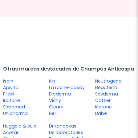
Otras marcas destacadas de Champús Anticaspa
Isdin
Kin
Neutrogena
Apivita
La roche-posay
Beauterra
Pilexil
Bioderma
Sesderma
Iraltone
Vichy
Cattier
Sebamed
Cleare
Klorane
Unipharma
Be+
Babé
Nuggela & sule
Dr.konopkas
Acofar
Ds laboratories