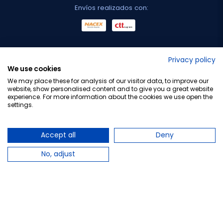
Envíos realizados con:
No lo decimos nosotros...
Privacy policy
We use cookies
¡Tu opinión es importante!
We may place these for analysis of our visitor data, to improve our
website, show personalised content and to give you a great website
experience. For more information about the cookies we use open the
settings.
Copyright © 2010-2026 Farmacia Barata S.L. Todos los
derechos reservados.
Accept all
Deny
No, adjust
Total:
15,70 €
−
+
Añadir al carrito