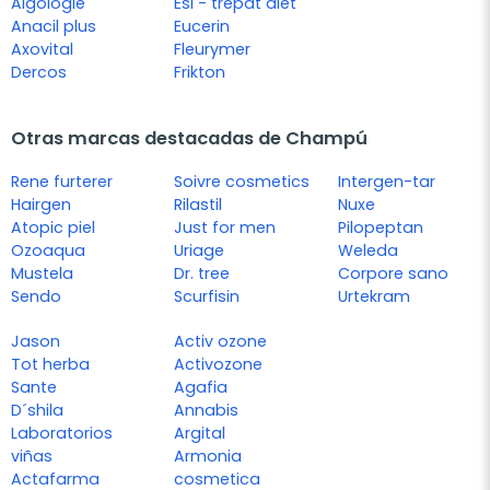
Algologie
Esi - trepat diet
Anacil plus
Eucerin
Axovital
Fleurymer
Dercos
Frikton
Otras marcas destacadas de Champú
Rene furterer
Soivre cosmetics
Intergen-tar
Hairgen
Rilastil
Nuxe
Atopic piel
Just for men
Pilopeptan
Ozoaqua
Uriage
Weleda
Mustela
Dr. tree
Corpore sano
Sendo
Scurfisin
Urtekram
Jason
Activ ozone
Tot herba
Activozone
Sante
Agafia
D´shila
Annabis
Laboratorios
Argital
viñas
Armonia
Actafarma
cosmetica