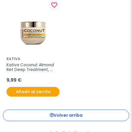
favorite_border
KATIVA
Kativa Coconut Almond 
Ret Deep Treatment, 
300ml
9,99 €
Añadir al carrito
Volver arriba