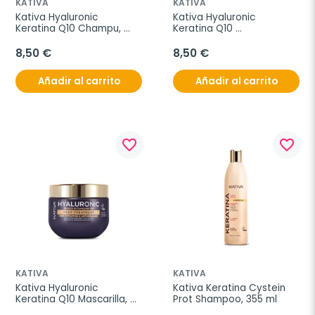
KATIVA
KATIVA
Kativa Hyaluronic 
Kativa Hyaluronic 
Keratina Q10 Champu, 
Keratina Q10 
355 ml
Acondicionador, 355 ml
8,50 €
8,50 €
Añadir al carrito
Añadir al carrito
favorite_border
favorite_border
KATIVA
KATIVA
Kativa Hyaluronic 
Kativa Keratina Cystein 
Keratina Q10 Mascarilla, 
Prot Shampoo, 355 ml
300 ml