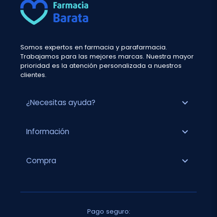
Somos expertos en farmacia y parafarmacia.
Trabajamos para las mejores marcas. Nuestra mayor
prioridad es la atención personalizada a nuestros
clientes.
expand_more
¿Necesitas ayuda?
expand_more
Información
expand_more
Compra
Pago seguro: