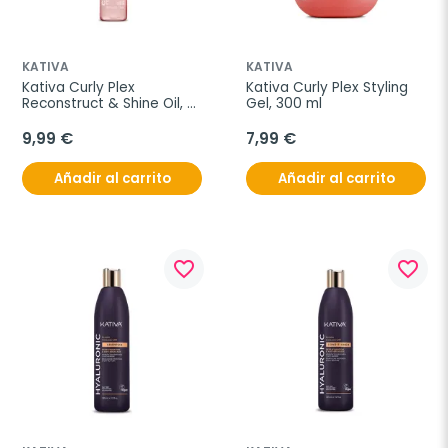
KATIVA
KATIVA
Kativa Curly Plex 
Kativa Curly Plex Styling 
Reconstruct & Shine Oil, 
Gel, 300 ml
110 ml
9,99 €
7,99 €
Añadir al carrito
Añadir al carrito
favorite_border
favorite_border