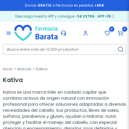
Envíos
GRATIS
a Península en pedidos
+65€
Descarga nuestra APP y consigue
-3€ EXTRA
:
APP-FB
;)
0
0
menu
Inicio
Marcas
Kativa
Kativa
Kativa es una marca líder en cuidado capilar que
combina activos de origen natural con innovación
profesional para ofrecer soluciones adaptadas a diversas
necesidades del cabello. Sus productos, libres de sales,
sulfatos, parabenos y gluten, ayudan a hidratar, nutrir,
proteger y facilitar el manejo del cabello, con especial
atención a encrespamiento, alisados, rizos definidos y