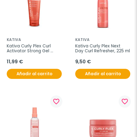
KATIVA
KATIVA
Kativa Curly Plex Curl 
Kativa Curly Plex Next 
Activator Strong Gel 
Day Curl Refresher, 225 ml
Cream, 240 ml
11,99 €
9,50 €
Añadir al carrito
Añadir al carrito
favorite_border
favorite_border