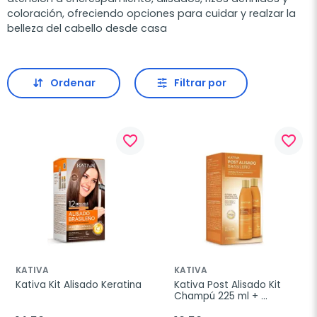
coloración, ofreciendo opciones para cuidar y realzar la
belleza del cabello desde casa
Ordenar
Filtrar por
favorite_border
favorite_border
KATIVA
KATIVA
Kativa Kit Alisado Keratina
Kativa Post Alisado Kit 
Champú 225 ml + 
Acondicionador 225 ml