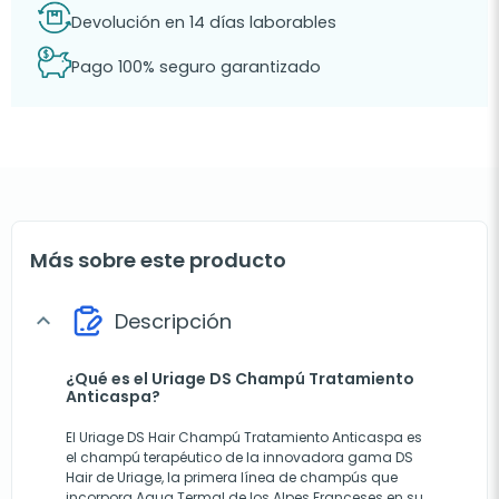
Devolución en 14 días laborables
Pago 100% seguro garantizado
Más sobre este producto
Descripción
expand_more
¿Qué es el Uriage DS Champú Tratamiento
Anticaspa?
El Uriage DS Hair Champú Tratamiento Anticaspa es
el champú terapéutico de la innovadora gama DS
Hair de Uriage, la primera línea de champús que
incorpora Agua Termal de los Alpes Franceses en su