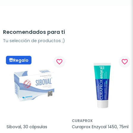
Recomendados para ti
Tu selección de productos ;)
Regalo
favorite_border
favorite_border
CURAPROX
Siboval, 30 cápsulas
Curaprox Enzycal 1450, 75ml