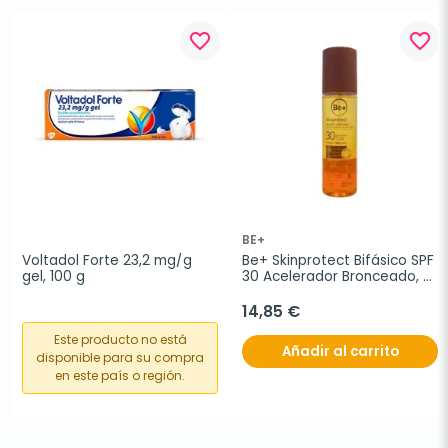
favorite_border
favorite_border
BE+
Voltadol Forte 23,2 mg/g 
Be+ Skinprotect Bifásico SPF 
gel, 100 g
30 Acelerador Bronceado, 
200 ml
14,85 €
Este producto no está
Añadir al carrito
disponible para su compra
en este país o región.