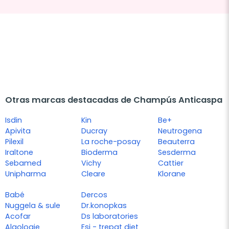
Otras marcas destacadas de Champús Anticaspa
Isdin
Kin
Be+
Apivita
Ducray
Neutrogena
Pilexil
La roche-posay
Beauterra
Iraltone
Bioderma
Sesderma
Sebamed
Vichy
Cattier
Unipharma
Cleare
Klorane
Babé
Dercos
Nuggela & sule
Dr.konopkas
Acofar
Ds laboratories
Algologie
Esi - trepat diet