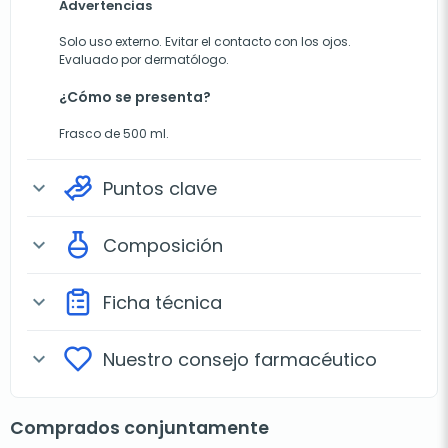
Advertencias
Solo uso externo. Evitar el contacto con los ojos.
Evaluado por dermatólogo.
¿Cómo se presenta?
Frasco de 500 ml.
Puntos clave
expand_more
Composición
expand_more
Ficha técnica
expand_more
Nuestro consejo farmacéutico
expand_more
Comprados conjuntamente