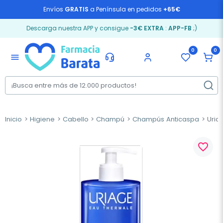
Envíos
GRATIS
a Península en pedidos
+65€
Descarga nuestra APP y consigue
-3€ EXTRA
:
APP-FB
;)
0
0
menu
Inicio
Higiene
Cabello
Champú
Champús Anticaspa
Uria
favorite_border