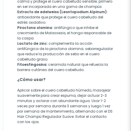
calma y protege el cuero cabelludo sensible; primero
en ser incorporada en una gama de champús.
Extracto de edelweiss (Leontopodium Alpinum):
antioxidante que protege el cuero cabelludo del
estrés oxidativo.
Piroctona olamina:
antifúngico que inhibe el
crecimiento de Malassezia, el hongo responsable de
la caspa.
Lactato de zinc:
complementa la acción
antifúngica de la piroctona olamina; seborregulador
que reduce la producción de sebo en el cuero
cabelludo graso.
Fitoesfingosina:
ceramida natural que refuerza la
barrera cutánea del cuero cabelludo.
¿Cómo usar?
Aplicar sobre el cuero cabelludo húmedo, masajear
suavemente para crear espuma, dejar actuar 2-3
minutos y aclarar con abundante agua. Usar 1-2
veces por semana durante 3 semanas y luego 1 vez
por semana de mantenimiento, alternando con el DS
Hair Champú Regulador Suave. Evitar el contacto
con los ojos.