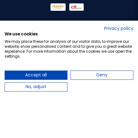
No lo decimos nosotros...
Privacy policy
We use cookies
¡Tu opinión es importante!
We may place these for analysis of our visitor data, to improve our
website, show personalised content and to give you a great website
experience. For more information about the cookies we use open the
settings.
Copyright © 2010-2026 Farmacia Barata S.L. Todos los
derechos reservados.
Accept all
Deny
No, adjust
Total:
16,95 €
−
+
Añadir al carrito