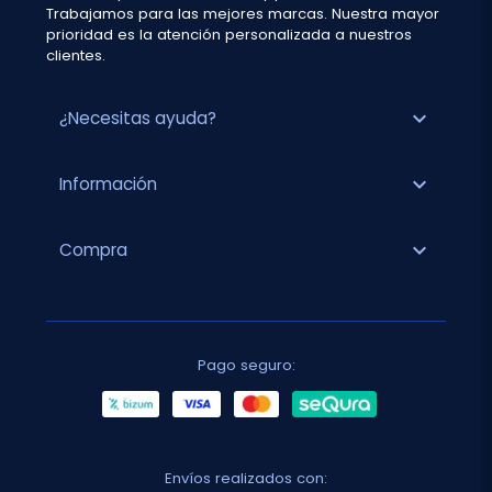
Trabajamos para las mejores marcas. Nuestra mayor
prioridad es la atención personalizada a nuestros
clientes.
expand_more
¿Necesitas ayuda?
expand_more
Información
expand_more
Compra
Pago seguro:
Envíos realizados con: