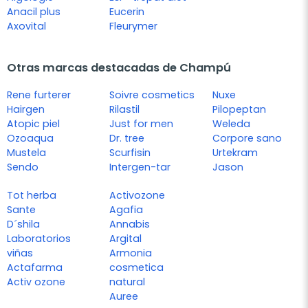
Anacil plus
Eucerin
Axovital
Fleurymer
Otras marcas destacadas de Champú
Rene furterer
Soivre cosmetics
Nuxe
Hairgen
Rilastil
Pilopeptan
Atopic piel
Just for men
Weleda
Ozoaqua
Dr. tree
Corpore sano
Mustela
Scurfisin
Urtekram
Sendo
Intergen-tar
Jason
Tot herba
Activozone
Sante
Agafia
D´shila
Annabis
Laboratorios
Argital
viñas
Armonia
Actafarma
cosmetica
Activ ozone
natural
Auree