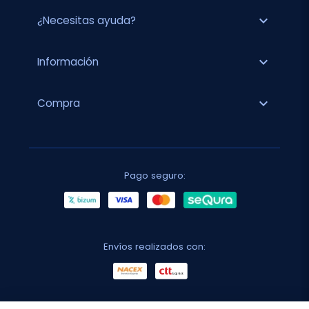
expand_more
¿Necesitas ayuda?
expand_more
Información
expand_more
Compra
Pago seguro:
Envíos realizados con: