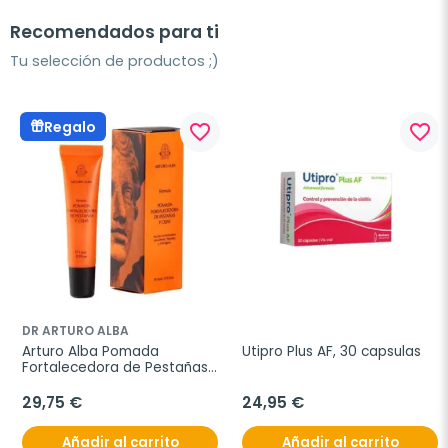
Recomendados para ti
Tu selección de productos ;)
Regalo
favorite_border
favorite_border
DR ARTURO ALBA
Arturo Alba Pomada 
Utipro Plus AF, 30 capsulas
Fortalecedora de Pestañas 
y Cejas, 15 ml
29,75 €
24,95 €
Añadir al carrito
Añadir al carrito