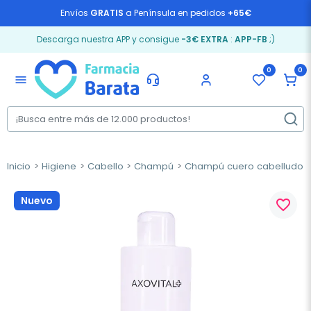
Envíos
GRATIS
a Península en pedidos
+65€
Descarga nuestra APP y consigue
-3€ EXTRA
:
APP-FB
;)
0
0
menu
Inicio
Higiene
Cabello
Champú
Champú cuero cabelludo s
Nuevo
favorite_border