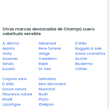
Otras marcas destacadas de Champú cuero
cabelludo sensible
A-derma
Sebamed
D'shila
Apivita
Rene furterer
Nuggela & sule
Vichy
Uriage
Soivre cosmetics
Suavinex
Carederm
Acofar
Sendo
Babé
Bioderma
Eucerin
Dr. tree
Cattier
Corpore sano
Lerbolario
D shila
Mon deconatur
Douce nature
Mussvital
Fleurance nature
Noah
Khadi
Phyto
Lazartigue
Xhekpon