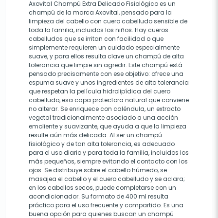
Axovital Champú Extra Delicado Fisiológico es un
champú de la marca Axovital, pensado para la
limpieza del cabello con cuero cabelludo sensible de
toda la familia, incluidos los niños. Hay cueros
cabelludos que se irritan con facilidad o que
simplemente requieren un cuidado especialmente
suave, y para ellos resulta clave un champú de alta
tolerancia que limpie sin agredir. Este champú está
pensado precisamente con ese objetivo: ofrece una
espuma suave y unos ingredientes de alta tolerancia
que respetan la película hidrolipídica del cuero
cabelludo, esa capa protectora natural que conviene
no alterar. Se enriquece con caléndula, un extracto
vegetal tradicionalmente asociado a una acción
emoliente y suavizante, que ayuda a que la limpieza
resulte aún más delicada. Al ser un champú
fisiológico y de tan alta tolerancia, es adecuado
para el uso diario y para toda la familia, incluidos los
más pequeños, siempre evitando el contacto con los
ojos. Se distribuye sobre el cabello húmedo, se
masajea el cabello y el cuero cabelludo y se aclara;
en los cabellos secos, puede completarse con un
acondicionador. Su formato de 400 ml resulta
práctico para el uso frecuente y compartido. Es una
buena opción para quienes buscan un champú