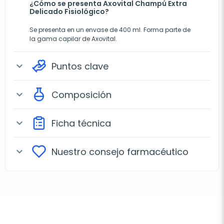
¿Cómo se presenta Axovital Champú Extra
Delicado Fisiológico?
Se presenta en un envase de 400 ml. Forma parte de
la gama capilar de Axovital.
Puntos clave
expand_more
Composición
expand_more
Ficha técnica
expand_more
Nuestro consejo farmacéutico
expand_more