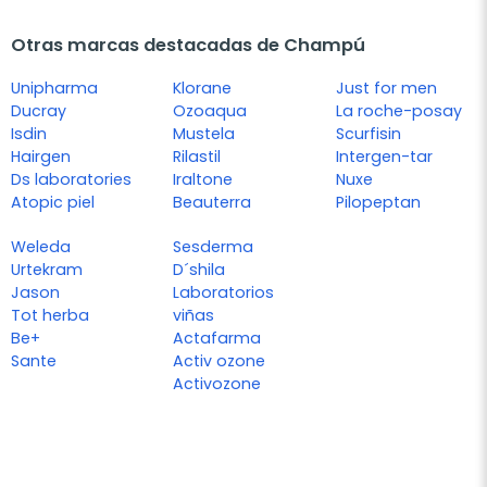
Otras marcas destacadas de Champú
Unipharma
Klorane
Just for men
Ducray
Ozoaqua
La roche-posay
Isdin
Mustela
Scurfisin
Hairgen
Rilastil
Intergen-tar
Ds laboratories
Iraltone
Nuxe
Atopic piel
Beauterra
Pilopeptan
Weleda
Sesderma
Urtekram
D´shila
Jason
Laboratorios
Tot herba
viñas
Be+
Actafarma
Sante
Activ ozone
Activozone