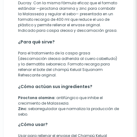
Ducray. Con la misma fórmula eficaz que el formato
estándar —piroctona olamina y zinc para combatir
la Malassezia y regular el sebo— presentada en un
formato recarga de 400 ml que reduce el uso de
plástico y permite rellenar el envase original.
Indicado para caspa oleosa y descamación grasa.
¿Para qué sirve?
Para el tratamiento de la caspa grasa
(descamación oleosa adherida al cuero cabelludo)
y la dermatitis seborreica. Formato recarga para
rellenar el bote del champú Kelual Squanorm
Refrescante original.
¿Cómo actúan sus ingredientes?
Piroctona olamina:
antifúngico que inhibe el
crecimiento de Malassezia.
Zinc:
seborregulador que normaliza la producción de
sebo.
¿Cómo usar?
Usar para rellenar el envase del Champú Kelual