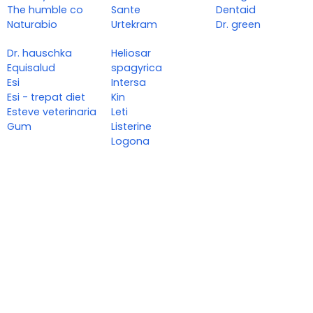
The humble co
Sante
Dentaid
Naturabio
Urtekram
Dr. green
Dr. hauschka
Heliosar
Equisalud
spagyrica
Esi
Intersa
Esi - trepat diet
Kin
Esteve veterinaria
Leti
Gum
Listerine
Logona