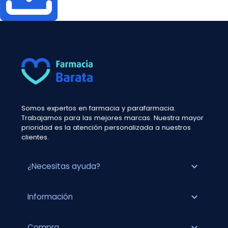
Somos expertos en farmacia y parafarmacia.
Trabajamos para las mejores marcas. Nuestra mayor
prioridad es la atención personalizada a nuestros
clientes.
expand_more
¿Necesitas ayuda?
expand_more
Información
expand_more
Compra