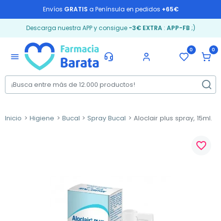
Envíos
GRATIS
a Península en pedidos
+65€
Descarga nuestra APP y consigue
-3€ EXTRA
:
APP-FB
;)
0
0
menu
Inicio
Higiene
Bucal
Spray Bucal
Aloclair plus spray, 15ml.
favorite_border