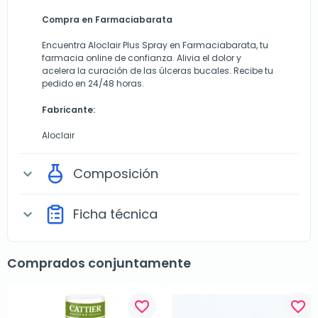
Compra en Farmaciabarata
Encuentra Aloclair Plus Spray en Farmaciabarata, tu
farmacia online de confianza. Alivia el dolor y
acelera la curación de las úlceras bucales. Recibe tu
pedido en 24/48 horas.
Fabricante:
Aloclair
Composición
expand_more
Ficha técnica
expand_more
Comprados conjuntamente
favorite_border
favorite_border