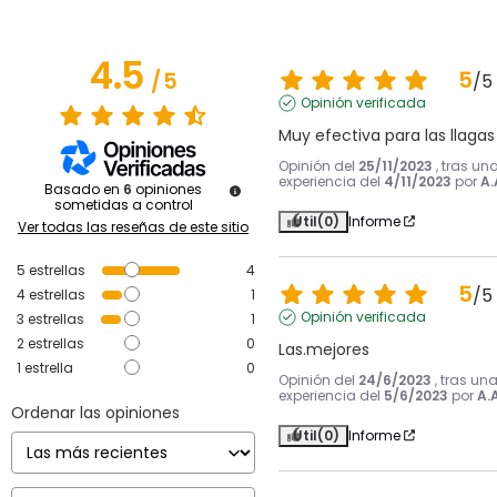
4.5
5
/
5
/
5
Opinión verificada
Muy efectiva para las llagas
Opinión del
25/11/2023
, tras un
experiencia del
4/11/2023
por
A.
Basado en
6
opiniones
sometidas a control
Útil
(0)
Informe
Ver todas las reseñas de este sitio
5
estrellas
4
5
/
5
4
estrellas
1
Opinión verificada
3
estrellas
1
2
estrellas
0
Las.mejores
1
estrella
0
Opinión del
24/6/2023
, tras un
experiencia del
5/6/2023
por
A.A
Ordenar las opiniones
Útil
(0)
Informe