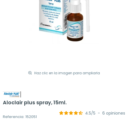
Haz clic en la imagen para ampliarla
Aloclair plus spray, 15ml.
4.5
/
5
-
6
opiniones
Referencia: 152051