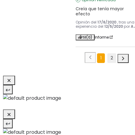
Creía que tenía mayor 
efecto
Opinión del
17/6/2020
, tras una
experiencia del
12/5/2020
por
A.
Útil
(0)
Informe
1
2