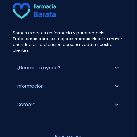
Somos expertos en farmacia y parafarmacia.
Trabajamos para las mejores marcas. Nuestra mayor
prioridad es la atención personalizada a nuestros
clientes.
expand_more
¿Necesitas ayuda?
expand_more
Información
expand_more
Compra
Pago seguro: