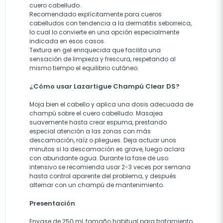
cuero cabelludo.
Recomendado explícitamente para cueros
cabelludos con tendencia a la dermatitis seborreica,
lo cual lo convierte en una opción especialmente
indicada en esos casos.
Textura en gel enriquecida que facilita una
sensación de limpieza y frescura, respetando al
mismo tiempo el equilibrio cutáneo.
¿Cómo usar Lazartigue Champú Clear DS?
Moja bien el cabello y aplica una dosis adecuada de
champú sobre el cuero cabelludo. Masajea
suavemente hasta crear espuma, prestando
especial atención a las zonas con más
descamación, raíz o pliegues. Deja actuar unos
minutos si la descamación es grave, luego aclara
con abundante agua. Durante la fase de uso
intensivo se recomienda usar 2-3 veces por semana
hasta control aparente del problema, y después
alternar con un champú de mantenimiento.
Presentación
Envase de 250 ml, tamaño habitual para tratamiento