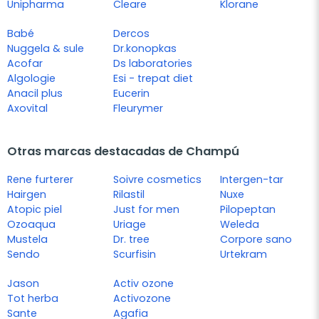
Unipharma
Cleare
Klorane
Babé
Dercos
Nuggela & sule
Dr.konopkas
Acofar
Ds laboratories
Algologie
Esi - trepat diet
Anacil plus
Eucerin
Axovital
Fleurymer
Otras marcas destacadas de Champú
Rene furterer
Soivre cosmetics
Intergen-tar
Hairgen
Rilastil
Nuxe
Atopic piel
Just for men
Pilopeptan
Ozoaqua
Uriage
Weleda
Mustela
Dr. tree
Corpore sano
Sendo
Scurfisin
Urtekram
Jason
Activ ozone
Tot herba
Activozone
Sante
Agafia