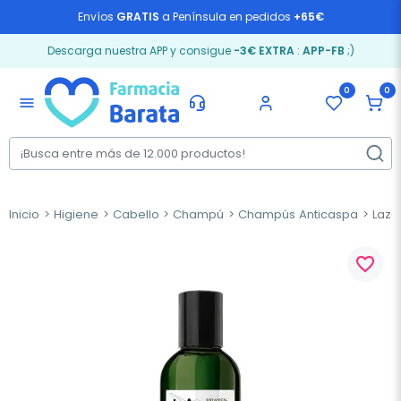
Envíos
GRATIS
a Península en pedidos
+65€
Descarga nuestra APP y consigue
-3€ EXTRA
:
APP-FB
;)
0
0
menu
Inicio
Higiene
Cabello
Champú
Champús Anticaspa
Laza
favorite_border