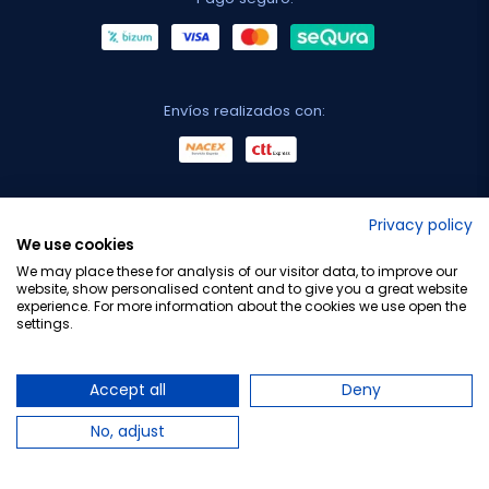
Envíos realizados con:
No lo decimos nosotros...
Privacy policy
We use cookies
¡Tu opinión es importante!
We may place these for analysis of our visitor data, to improve our
website, show personalised content and to give you a great website
experience. For more information about the cookies we use open the
settings.
Copyright © 2010-2026 Farmacia Barata S.L. Todos los
derechos reservados.
Accept all
Deny
No, adjust