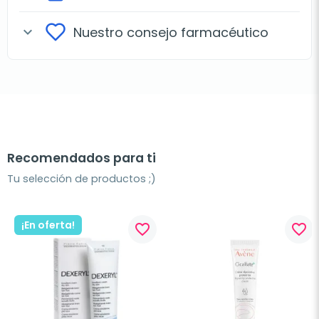
Nuestro consejo farmacéutico
expand_more
Recomendados para ti
Tu selección de productos ;)
¡En oferta!
favorite_border
favorite_border