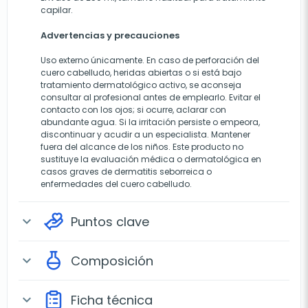
capilar.
Advertencias y precauciones
Uso externo únicamente. En caso de perforación del
cuero cabelludo, heridas abiertas o si está bajo
tratamiento dermatológico activo, se aconseja
consultar al profesional antes de emplearlo. Evitar el
contacto con los ojos; si ocurre, aclarar con
abundante agua. Si la irritación persiste o empeora,
discontinuar y acudir a un especialista. Mantener
fuera del alcance de los niños. Este producto no
sustituye la evaluación médica o dermatológica en
casos graves de dermatitis seborreica o
enfermedades del cuero cabelludo.
Puntos clave
expand_more
Composición
expand_more
Ficha técnica
expand_more