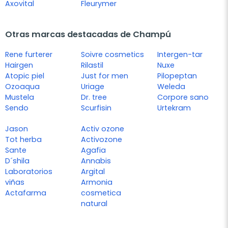
Axovital
Fleurymer
Otras marcas destacadas de Champú
Rene furterer
Soivre cosmetics
Intergen-tar
Hairgen
Rilastil
Nuxe
Atopic piel
Just for men
Pilopeptan
Ozoaqua
Uriage
Weleda
Mustela
Dr. tree
Corpore sano
Sendo
Scurfisin
Urtekram
Jason
Activ ozone
Tot herba
Activozone
Sante
Agafia
D´shila
Annabis
Laboratorios
Argital
viñas
Armonia
Actafarma
cosmetica
natural