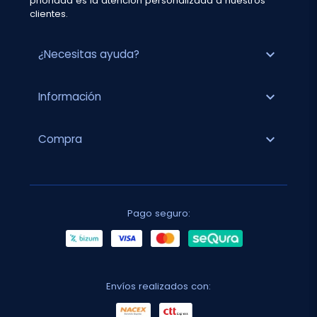
prioridad es la atención personalizada a nuestros
clientes.
expand_more
¿Necesitas ayuda?
expand_more
Información
expand_more
Compra
Pago seguro:
Envíos realizados con: