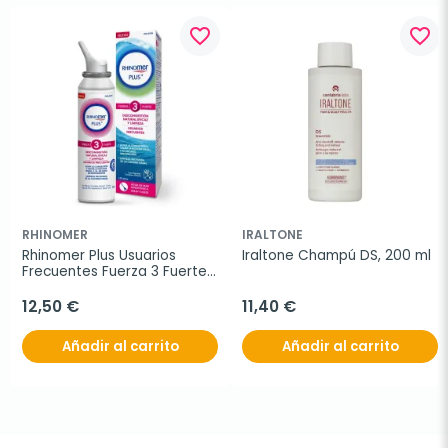
favorite_border
favorite_border
RHINOMER
IRALTONE
Rhinomer Plus Usuarios 
Iraltone Champú DS, 200 ml
Frecuentes Fuerza 3 Fuerte 
Spray, 200 ml
12,50 €
11,40 €
Añadir al carrito
Añadir al carrito