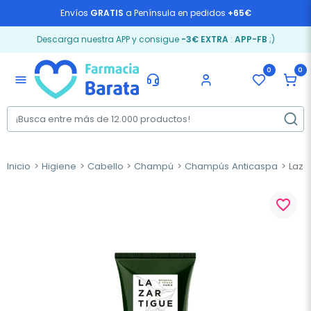
Envíos
GRATIS
a Península en pedidos
+65€
Descarga nuestra APP y consigue
-3€ EXTRA
:
APP-FB
;)
0
0
menu
Inicio
Higiene
Cabello
Champú
Champús Anticaspa
Lazar
favorite_border