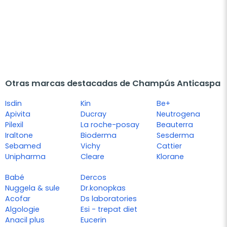
Otras marcas destacadas de Champús Anticaspa
Isdin
Kin
Be+
Apivita
Ducray
Neutrogena
Pilexil
La roche-posay
Beauterra
Iraltone
Bioderma
Sesderma
Sebamed
Vichy
Cattier
Unipharma
Cleare
Klorane
Babé
Dercos
Nuggela & sule
Dr.konopkas
Acofar
Ds laboratories
Algologie
Esi - trepat diet
Anacil plus
Eucerin