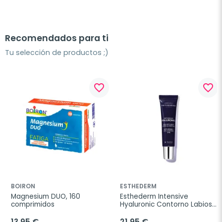
Recomendados para ti
Tu selección de productos ;)
favorite_border
favorite_border
BOIRON
ESTHEDERM
Magnesium DUO, 160 
Esthederm Intensive 
comprimidos
Hyaluronic Contorno Labios, 
15 ml
13,95 €
21,95 €