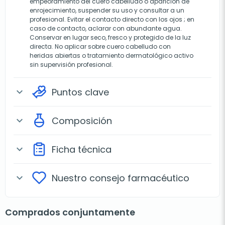
empeoramiento del cuero cabelludo o aparición de
enrojecimiento, suspender su uso y consultar a un
profesional. Evitar el contacto directo con los ojos ; en
caso de contacto, aclarar con abundante agua.
Conservar en lugar seco, fresco y protegido de la luz
directa. No aplicar sobre cuero cabelludo con
heridas abiertas o tratamiento dermatológico activo
sin supervisión profesional.
Puntos clave
expand_more
Composición
expand_more
Ficha técnica
expand_more
Nuestro consejo farmacéutico
expand_more
Comprados conjuntamente