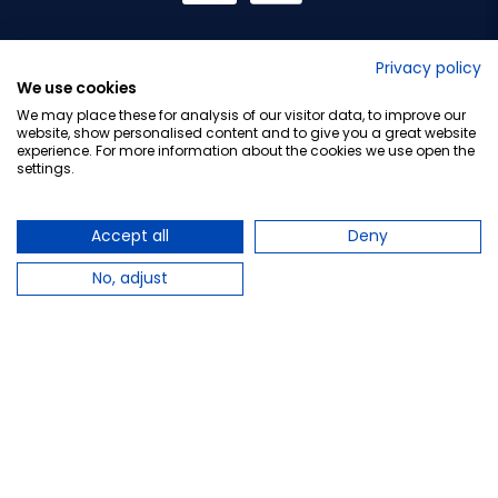
No lo decimos nosotros...
Privacy policy
We use cookies
¡Tu opinión es importante!
We may place these for analysis of our visitor data, to improve our
website, show personalised content and to give you a great website
experience. For more information about the cookies we use open the
settings.
Copyright © 2010-2026 Farmacia Barata S.L. Todos los
derechos reservados.
Accept all
Deny
No, adjust
Total:
19,50 €
−
+
Añadir al carrito