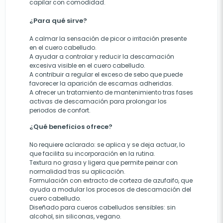
capilar con comodidad.
¿Para qué sirve?
A calmar la sensación de picor o irritación presente
en el cuero cabelludo.
A ayudar a controlar y reducir la descamación
excesiva visible en el cuero cabelludo.
A contribuir a regular el exceso de sebo que puede
favorecer la aparición de escamas adheridas.
A ofrecer un tratamiento de mantenimiento tras fases
activas de descamación para prolongar los
periodos de confort.
¿Qué beneficios ofrece?
No requiere aclarado: se aplica y se deja actuar, lo
que facilita su incorporación en la rutina.
Textura no grasa y ligera que permite peinar con
normalidad tras su aplicación.
Formulación con extracto de corteza de azufaifo, que
ayuda a modular los procesos de descamación del
cuero cabelludo.
Diseñado para cueros cabelludos sensibles: sin
alcohol, sin siliconas, vegano.