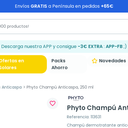
Envíos
GRATIS
a Península en pedidos
+65€
Descarga nuestra APP y consigue
-3€ EXTRA
:
APP-FB
;)
Ofertas en
Packs
Novedades
Solares
Ahorro
 Anticaspa
Phyto Champú Anticaspa, 250 ml
favorite_border
Phyto Champú Ant
Referencia: 113631
Champú dermotratante anticas