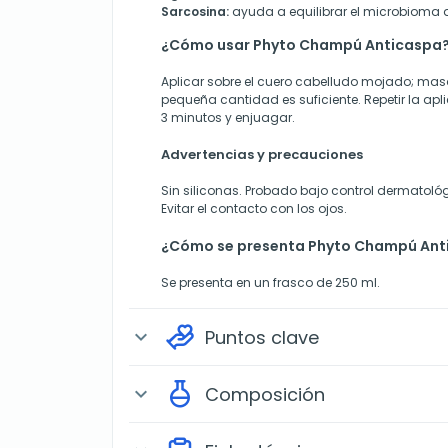
Sarcosina:
ayuda a equilibrar el microbioma d
¿Cómo usar Phyto Champú Anticaspa
Aplicar sobre el cuero cabelludo mojado; ma
pequeña cantidad es suficiente. Repetir la apli
3 minutos y enjuagar.
Advertencias y precauciones
Sin siliconas. Probado bajo control dermatológ
Evitar el contacto con los ojos.
¿Cómo se presenta Phyto Champú Ant
Se presenta en un frasco de 250 ml.
Puntos clave
expand_more
Composición
expand_more