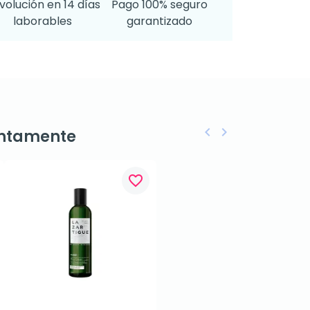
volución en 14 días
Pago 100% seguro
laborables
garantizado
keyboard_arrow_left
keyboard_arrow_right
ntamente
Anterior
Siguiente
favorite_border