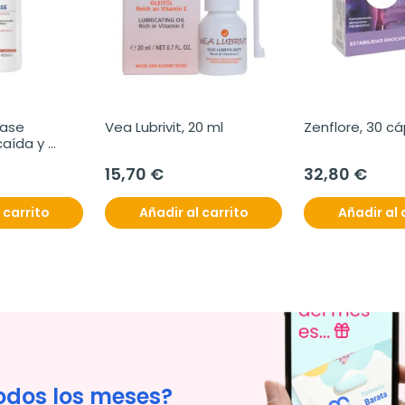
ase 
Vea Lubrivit, 20 ml
Zenflore, 30 c
aída y 
400 ml
15,70 €
32,80 €
 carrito
Añadir al carrito
Añadir al 
odos los meses?