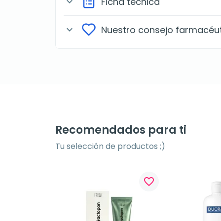
Ficha técnica
expand_more
Nuestro consejo farmacéu
expand_more
Recomendados para ti
Tu selección de productos ;)
favorite_border