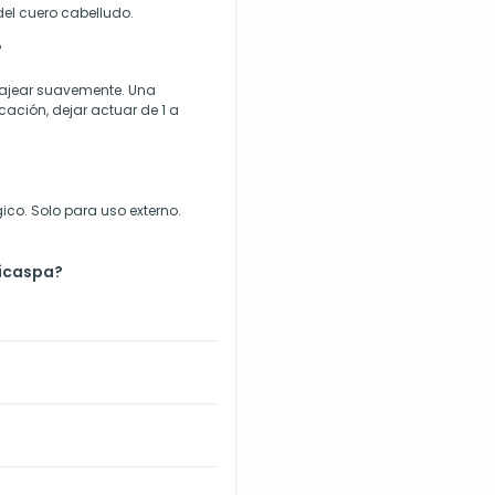
el cuero cabelludo.
?
sajear suavemente. Una
cación, dejar actuar de 1 a
ico. Solo para uso externo.
icaspa?