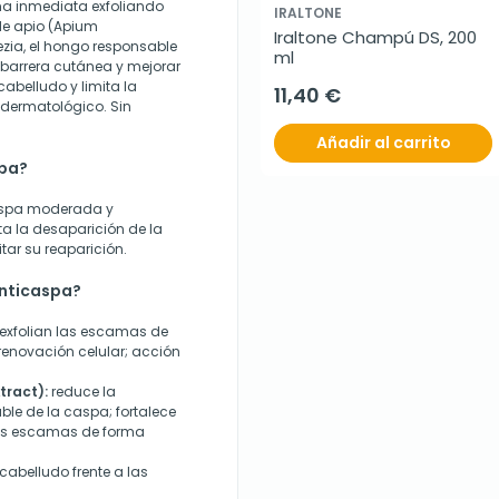
rma inmediata exfoliando
IRALTONE
de apio (Apium
Iraltone Champú DS, 200 
ezia, el hongo responsable
ml
 barrera cutánea y mejorar
 cabelludo y limita la
11,40 €
 dermatológico. Sin
Añadir al carrito
spa?
aspa moderada y
a la desaparición de la
tar su reaparición.
Anticaspa?
exfolian las escamas de
enovación celular; acción
tract):
reduce la
ble de la caspa; fortalece
 las escamas de forma
cabelludo frente a las