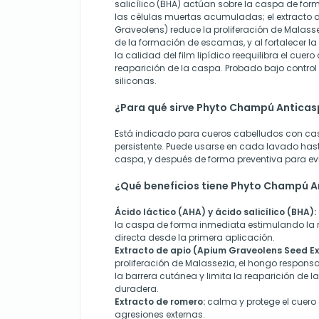
salicílico (BHA) actúan sobre la caspa de fo
las células muertas acumuladas; el extracto 
Graveolens) reduce la proliferación de Malass
de la formación de escamas, y al fortalecer la
la calidad del film lipídico reequilibra el cuero
reaparición de la caspa. Probado bajo control
siliconas.
¿Para qué sirve Phyto Champú Antica
Está indicado para cueros cabelludos con c
persistente. Puede usarse en cada lavado hast
caspa, y después de forma preventiva para evi
¿Qué beneficios tiene Phyto Champú 
Ácido láctico (AHA) y ácido salicílico (BHA):
la caspa de forma inmediata estimulando la r
directa desde la primera aplicación.
Extracto de apio (Apium Graveolens Seed Ex
proliferación de Malassezia, el hongo responsa
la barrera cutánea y limita la reaparición de
duradera.
Extracto de romero:
calma y protege el cuero 
agresiones externas.