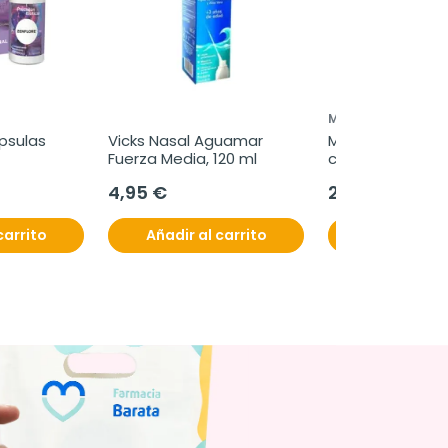
MABOFARMA
ápsulas
Vicks Nasal Aguamar 
Mabolipid Plus, 9
Fuerza Media, 120 ml
comprimidos
4,95 €
27,95 €
carrito
Añadir al carrito
Añadir al c