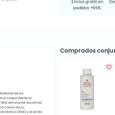
Envíos gratis en
De
pedidos +65€
Comprados conju
favorite_border
ratante de los
de la caspa desde la
y BHA elimina las escamas
 la causa de su
ido láctico (AHA) y el ácido