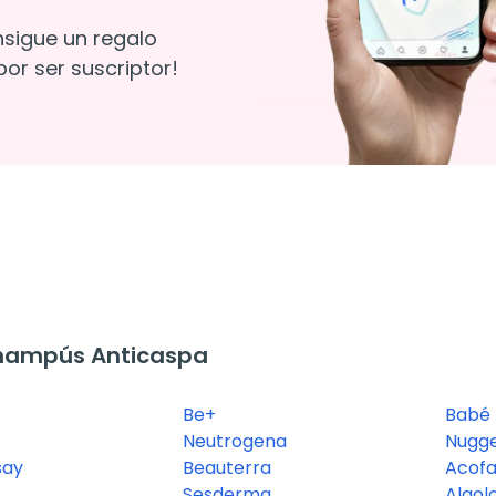
nsigue un regalo
or ser suscriptor!
hampús Anticaspa
Be+
Babé
Neutrogena
Nugge
say
Beauterra
Acofa
Sesderma
Algol