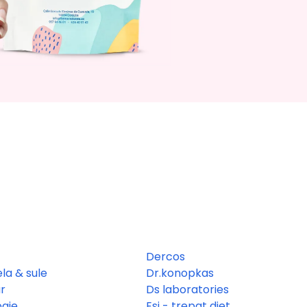
Dercos
la & sule
Dr.konopkas
r
Ds laboratories
ogie
Esi - trepat diet