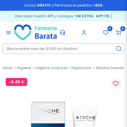
Envíos
GRATIS
a Península en pedidos
+65€
Descarga nuestra APP y consigue
-3€ EXTRA
:
APP-FB
;)
0
0
menu
Inicio
Higiene
Higiene corporal
Depilación
Atache Essentiel
-4,45 €
favorite_border