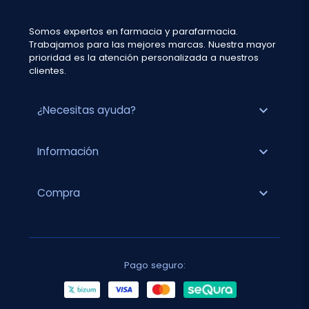
Somos expertos en farmacia y parafarmacia.
Trabajamos para las mejores marcas. Nuestra mayor
prioridad es la atención personalizada a nuestros
clientes.
expand_more
¿Necesitas ayuda?
expand_more
Información
expand_more
Compra
Pago seguro: