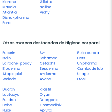
Klorane
Gillette
Mavala
Nailine
Atlantia
Vichy
Disna-pharma
Fardi
Otras marcas destacadas de Higiene corporal
Eucerin
Svr
Bella aurora
Isdin
Sebamed
Ders
La roche-posay
Cetaphil
Unipharma
Bioderma
Sesderma
Cumlaude lab
Atopic piel
A-derma
Uriage
Weleda
Avene
Erosil
Ducray
Rilastil
Lactacyd
Olyan
Fusdrex
Dr organics
Babé
Cosmeclinik
Nuxe
Apivita