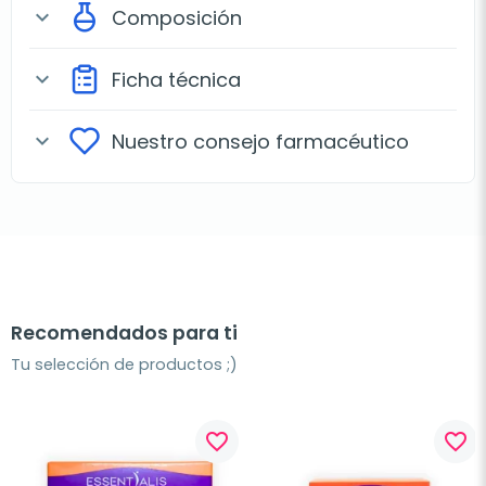
Composición
expand_more
Ficha técnica
expand_more
Nuestro consejo farmacéutico
expand_more
Recomendados para ti
Tu selección de productos ;)
favorite_border
favorite_border