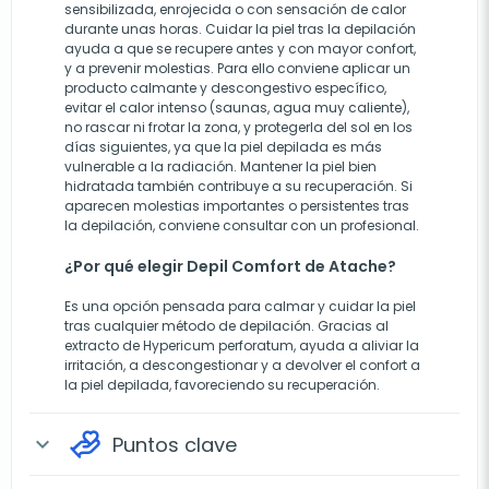
sensibilizada, enrojecida o con sensación de calor
durante unas horas. Cuidar la piel tras la depilación
ayuda a que se recupere antes y con mayor confort,
y a prevenir molestias. Para ello conviene aplicar un
producto calmante y descongestivo específico,
evitar el calor intenso (saunas, agua muy caliente),
no rascar ni frotar la zona, y protegerla del sol en los
días siguientes, ya que la piel depilada es más
vulnerable a la radiación. Mantener la piel bien
hidratada también contribuye a su recuperación. Si
aparecen molestias importantes o persistentes tras
la depilación, conviene consultar con un profesional.
¿Por qué elegir Depil Comfort de Atache?
Es una opción pensada para calmar y cuidar la piel
tras cualquier método de depilación. Gracias al
extracto de Hypericum perforatum, ayuda a aliviar la
irritación, a descongestionar y a devolver el confort a
la piel depilada, favoreciendo su recuperación.
Puntos clave
expand_more