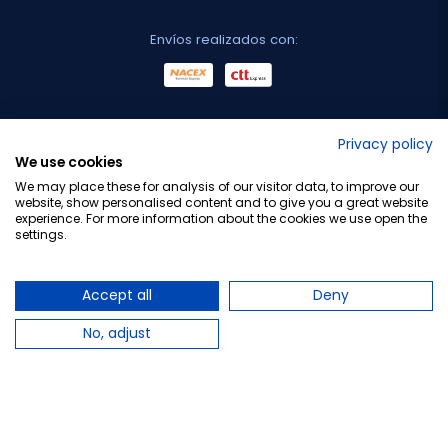
Envíos realizados con:
No lo decimos nosotros...
Privacy policy
We use cookies
¡Tu opinión es importante!
We may place these for analysis of our visitor data, to improve our
website, show personalised content and to give you a great website
experience. For more information about the cookies we use open the
settings.
Copyright © 2010-2026 Farmacia Barata S.L. Todos los
derechos reservados.
Accept all
Deny
No, adjust
Total:
11,50 €
15,95 €
−
+
Añadir al carrito