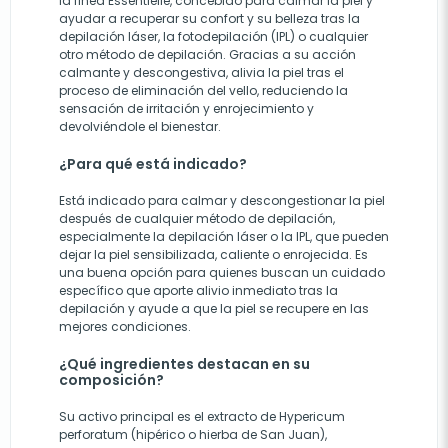
la línea Essentielle, concebido para calmar la piel y
ayudar a recuperar su confort y su belleza tras la
depilación láser, la fotodepilación (IPL) o cualquier
otro método de depilación. Gracias a su acción
calmante y descongestiva, alivia la piel tras el
proceso de eliminación del vello, reduciendo la
sensación de irritación y enrojecimiento y
devolviéndole el bienestar.
¿Para qué está indicado?
Está indicado para calmar y descongestionar la piel
después de cualquier método de depilación,
especialmente la depilación láser o la IPL, que pueden
dejar la piel sensibilizada, caliente o enrojecida. Es
una buena opción para quienes buscan un cuidado
específico que aporte alivio inmediato tras la
depilación y ayude a que la piel se recupere en las
mejores condiciones.
¿Qué ingredientes destacan en su
composición?
Su activo principal es el extracto de Hypericum
perforatum (hipérico o hierba de San Juan),