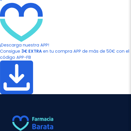
¡Descarga nuestra APP!
Consigue
3€ EXTRA
en tu compra APP de más de 50€ con el
código APP-FB