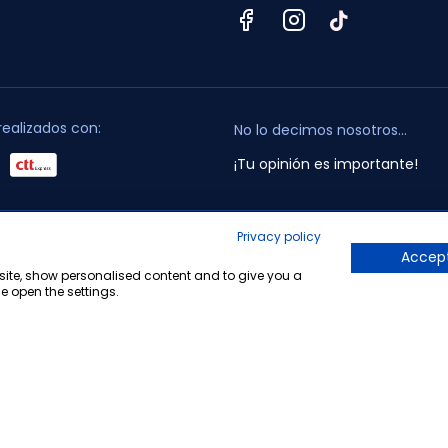
realizados con:
No lo decimos nosotros...
¡Tu opinión es importante!
Privacy policy
opyright © 2010-2026 Farmacia Barata S.L. Todos los derechos reservado
Accept
bsite, show personalised content and to give you a
e open the settings.