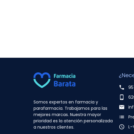
¿Nece
phone
95
phone_android
62
Somos expertos en farmacia y
email
in
parafarmacia. Trabajamos para las
mejores marcas. Nuestra mayor
list
Pr
prioridad es la atención personalizada
access_time
L–
a nuestros clientes.