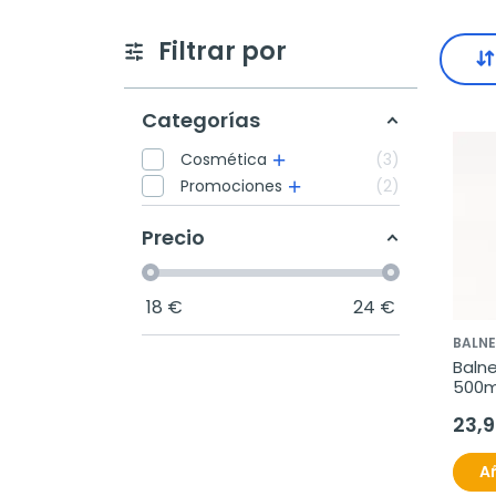
Filtrar por
Categorías
Cosmética
3
Promociones
2
Precio
18
€
24
€
BALN
Balne
500m
23,
Añ