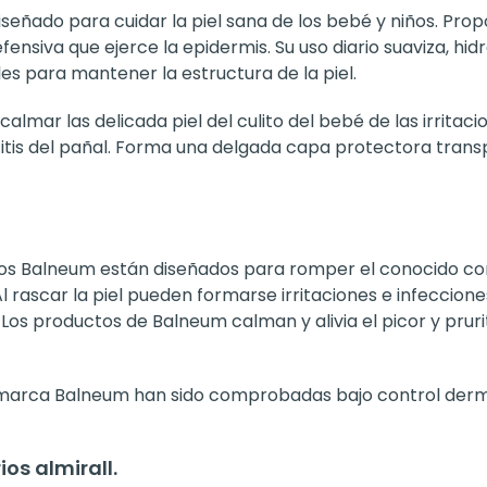
iseñado para cuidar la piel sana de los bebé y niños. Propo
nsiva que ejerce la epidermis. Su uso diario suaviza, hidra
s para mantener la estructura de la piel.
calmar las delicada piel del culito del bebé de las irrita
tis del pañal. Forma una delgada capa protectora transpir
os Balneum están diseñados para romper el conocido co
Al rascar la piel pueden formarse irritaciones e infeccio
os productos de Balneum calman y alivia el picor y prurit
a marca Balneum han sido comprobadas bajo control derm
os almirall.