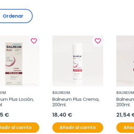
Ordenar
favorite_border
favorite_border
EUM
BALNEUM
BALNEUM
um Plus Loción, 
Balneum Plus Crema, 
Balneum 
l
200ml.
200ml.
95 €
18,40 €
21,54 
adir al carrito
Añadir al carrito
Añad