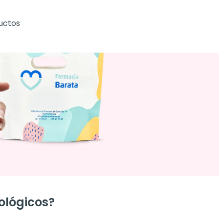
uctos
ológicos?