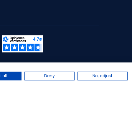
s.
 all
Deny
No, adjust