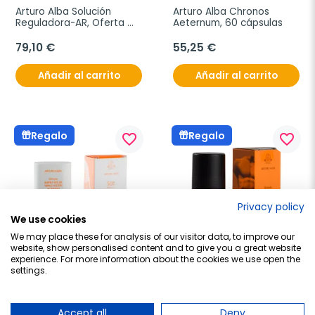
Arturo Alba Solución 
Arturo Alba Chronos 
Reguladora-AR, Oferta 
Aeternum, 60 cápsulas
Duplo 2x20 ampollas
79,10 €
55,25 €
Añadir al carrito
Añadir al carrito
Regalo
Regalo
favorite_border
favorite_border
Privacy policy
We use cookies
We may place these for analysis of our visitor data, to improve our
website, show personalised content and to give you a great website
experience. For more information about the cookies we use open the
DR ARTURO ALBA
DR ARTURO ALBA
settings.
Arturo Alba Barra Solar 
Arturo Alba Escudo 
Triple Acción SPF50+ 
Renovador Desodorante 
Acabado Zero, 14,4 g
Transformador
Accept all
Deny