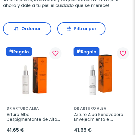
ahora y dale a tu piel el cuidado que se merece!
Ordenar
Filtrar por
Regalo
Regalo
favorite_border
favorite_border
DR ARTURO ALBA
DR ARTURO ALBA
Arturo Alba 
Arturo Alba Renovadora 
Despigmentante de Alta 
Envejecimiento e 
Potencia, 30 ml
Imperfecciones, 30 ml
41,65 €
41,65 €