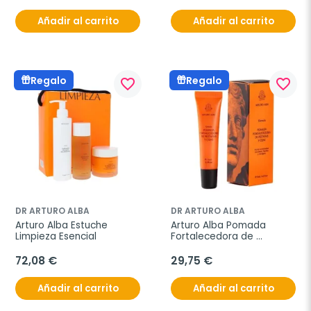
ml
Añadir al carrito
Añadir al carrito
Regalo
Regalo
favorite_border
favorite_border
DR ARTURO ALBA
DR ARTURO ALBA
Arturo Alba Estuche 
Arturo Alba Pomada 
Limpieza Esencial
Fortalecedora de 
Pestañas y Cejas, 15 ml
72,08 €
29,75 €
Añadir al carrito
Añadir al carrito