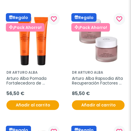
Regalo
Regalo
favorite_border
favorite_border
¡Pack Ahorro!
¡Pack Ahorro!
DR ARTURO ALBA
DR ARTURO ALBA
Arturo Alba Pomada 
Arturo Alba Rapsodia Alta 
Fortalecedora de 
Recuperación Factores 
Pestañas y Cejas, Oferta 
de Crecimiento, Oferta 
Duplo 2x15 ml
Duplo 2x50 ml
56,50 €
85,50 €
Añadir al carrito
Añadir al carrito
Regalo
Regalo