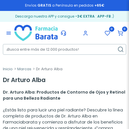
Envíos
GRATIS
a Península en pedidos
+65€
Descarga nuestra APP y consigue
-3€ EXTRA
:
APP-FB
;)
0
0
menu
Inicio
Marcas
Dr Arturo Alba
Dr Arturo Alba
Dr. Arturo Alba: Productos de Contorno de Ojos y Retinol
para una Belleza Radiante
¿Estás listo para lucir una piel radiante? Descubre la línea
completa de productos de Dr. Arturo Alba en
Farmaciabarata y comienza a disfrutar de los beneficios
de una piel rejuvenecida y resplandeciente. ¡Compra