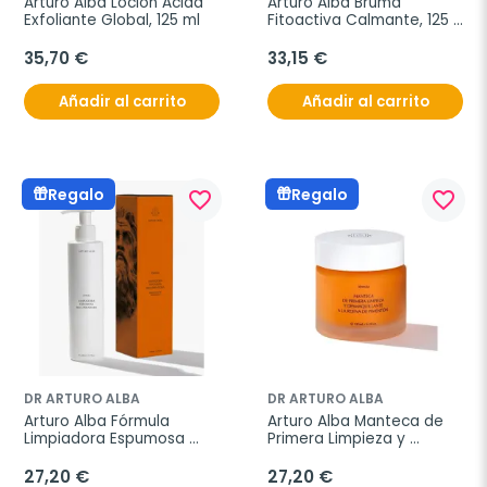
Arturo Alba Loción Ácida 
Arturo Alba Bruma 
Exfoliante Global, 125 ml
Fitoactiva Calmante, 125 
ml
35,70 €
33,15 €
Añadir al carrito
Añadir al carrito
Regalo
Regalo
favorite_border
favorite_border
DR ARTURO ALBA
DR ARTURO ALBA
Arturo Alba Fórmula 
Arturo Alba Manteca de 
Limpiadora Espumosa 
Primera Limpieza y 
Recuperadora, 200 ml
Desmaquillante a la 
Resina de Pimentón, 125 
27,20 €
27,20 €