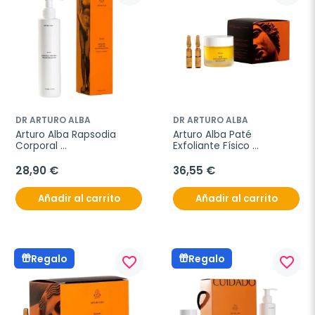
DR ARTURO ALBA
DR ARTURO ALBA
Arturo Alba Rapsodia 
Arturo Alba Paté 
Corporal 
Exfoliante Físico 
Transformadora, 200 ml
Renovador, 50 g
28,90 €
36,55 €
Añadir al carrito
Añadir al carrito
Regalo
Regalo
favorite_border
favorite_border