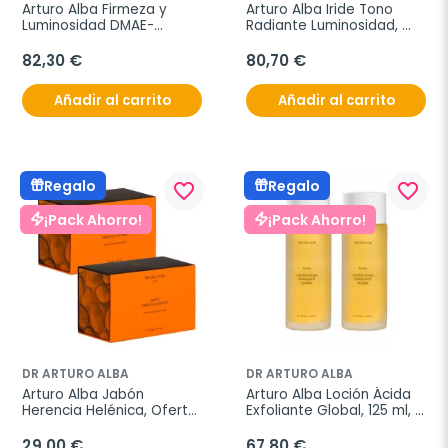
Arturo Alba Firmeza y 
Arturo Alba Iride Tono 
Luminosidad DMAE-
Radiante Luminosidad, 
Ursólico, Oferta Duplo 
Oferta Duplo 2x50 ml
2x30 ml
82,30 €
80,70 €
Añadir al carrito
Añadir al carrito
Regalo
Regalo
favorite_border
favorite_border
¡Pack Ahorro!
¡Pack Ahorro!
DR ARTURO ALBA
DR ARTURO ALBA
Arturo Alba Jabón 
Arturo Alba Loción Ácida 
Herencia Helénica, Oferta 
Exfoliante Global, 125 ml, 
Duplo 2x100 g
Oferta Duplo 2x125 ml
29,00 €
67,80 €