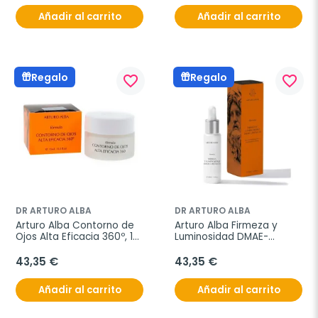
Añadir al carrito
Añadir al carrito
Regalo
Regalo
favorite_border
favorite_border
DR ARTURO ALBA
DR ARTURO ALBA
Arturo Alba Contorno de 
Arturo Alba Firmeza y 
Ojos Alta Eficacia 360º, 15 
Luminosidad DMAE-
ml
Ursólico, 30 ml
43,35 €
43,35 €
Añadir al carrito
Añadir al carrito