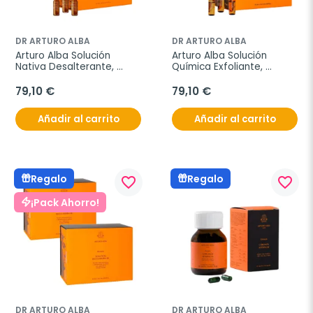
DR ARTURO ALBA
DR ARTURO ALBA
Arturo Alba Solución 
Arturo Alba Solución 
Nativa Desalterante, 
Química Exfoliante, 
Oferta Duplo 2x20 
Oferta Duplo 2x20 
ampollas
ampollas
79,10 €
79,10 €
Añadir al carrito
Añadir al carrito
Regalo
Regalo
favorite_border
favorite_border
¡Pack Ahorro!
DR ARTURO ALBA
DR ARTURO ALBA