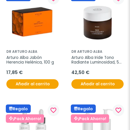
DR ARTURO ALBA
DR ARTURO ALBA
Arturo Alba Jabón 
Arturo Alba Iride Tono 
Herencia Helénica, 100 g
Radiante Luminosidad, 50 
ml
17,85 €
42,50 €
Añadir al carrito
Añadir al carrito
Regalo
Regalo
favorite_border
favorite_border
¡Pack Ahorro!
¡Pack Ahorro!