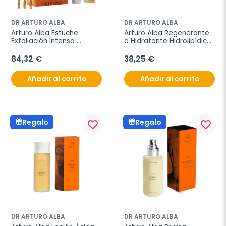
DR ARTURO ALBA
DR ARTURO ALBA
Arturo Alba Estuche 
Arturo Alba Regenerante 
Exfoliación Intensa 
e Hidratante Hidrolipídica, 
Limpiadora + Paté 
50 ml
Exfoliante + 20 Ampollas 
84,32 €
38,25 €
Exfoliantes
Añadir al carrito
Añadir al carrito
Regalo
Regalo
favorite_border
favorite_border
DR ARTURO ALBA
DR ARTURO ALBA