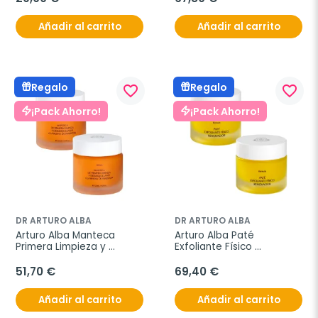
Añadir al carrito
Añadir al carrito
Regalo
Regalo
favorite_border
favorite_border
¡Pack Ahorro!
¡Pack Ahorro!
DR ARTURO ALBA
DR ARTURO ALBA
Arturo Alba Manteca 
Arturo Alba Paté 
Primera Limpieza y 
Exfoliante Físico 
Desmaquillante Resina 
Renovador, Oferta Duplo 
Pimentón, Oferta Duplo 
2x50 g
51,70 €
69,40 €
2x125 ml
Añadir al carrito
Añadir al carrito