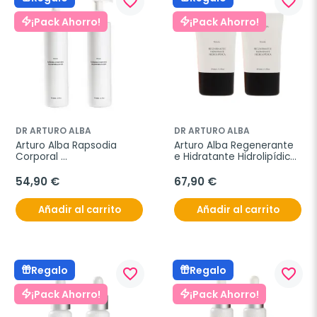
favorite_border
favorite_border
¡Pack Ahorro!
¡Pack Ahorro!
DR ARTURO ALBA
DR ARTURO ALBA
Arturo Alba Rapsodia 
Arturo Alba Regenerante 
Corporal 
e Hidratante Hidrolipídica, 
Transformadora, Oferta 
Oferta Duplo 2x50 ml
Duplo 2x200ml
54,90 €
67,90 €
Añadir al carrito
Añadir al carrito
Regalo
Regalo
favorite_border
favorite_border
¡Pack Ahorro!
¡Pack Ahorro!