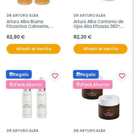
DR ARTURO ALBA
DR ARTURO ALBA
Arturo Alba Bruma 
Arturo Alba Contorno de 
Fitoactiva Calmante, 
Ojos Alta Eficacia 360º, 
Oferta Duplo 2x125 ml
Oferta Duplo 2x15 ml
62,90 €
82,30 €
Añadir al carrito
Añadir al carrito
Regalo
Regalo
favorite_border
favorite_border
¡Pack Ahorro!
¡Pack Ahorro!
DR ARTURO ALBA
DR ARTURO ALBA