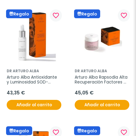
Regalo
Regalo
favorite_border
favorite_border
DR ARTURO ALBA
DR ARTURO ALBA
Arturo Alba Antioxidante 
Arturo Alba Rapsodia Alta 
y Luminosidad SOD-
Recuperación Factores 
Ferúlico, 30 ml
de Crecimiento, 50 ml
43,35 €
45,05 €
Añadir al carrito
Añadir al carrito
Regalo
Regalo
favorite_border
favorite_border