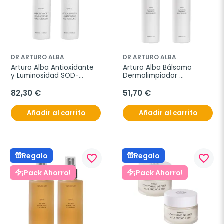
DR ARTURO ALBA
DR ARTURO ALBA
Arturo Alba Antioxidante 
Arturo Alba Bálsamo 
y Luminosidad SOD-
Dermolimpiador 
Ferúlico, Oferta Duplo 
Recuperador, Oferta 
2x30 ml
Duplo 2x200 ml
82,30 €
51,70 €
Añadir al carrito
Añadir al carrito
Regalo
Regalo
favorite_border
favorite_border
¡Pack Ahorro!
¡Pack Ahorro!