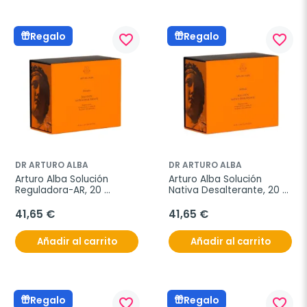
Regalo
Regalo
favorite_border
favorite_border
DR ARTURO ALBA
DR ARTURO ALBA
Arturo Alba Solución 
Arturo Alba Solución 
Reguladora-AR, 20 
Nativa Desalterante, 20 
ampollas
ampollas
41,65 €
41,65 €
Añadir al carrito
Añadir al carrito
Regalo
Regalo
favorite_border
favorite_border