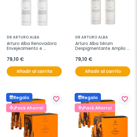
DR ARTURO ALBA
DR ARTURO ALBA
Arturo Alba Renovadora 
Arturo Alba Sérum 
Envejecimiento e 
Despigmentante Amplio 
Imperfecciones, Oferta 
Espectro, Oferta Duplo 
Duplo 2x30 ml
2x30 ml
79,10 €
79,10 €
Añadir al carrito
Añadir al carrito
Regalo
Regalo
favorite_border
favorite_border
¡Pack Ahorro!
¡Pack Ahorro!