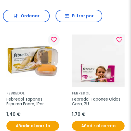
Ordenar
Filtrar por
favorite_border
favorite_border
FEBREDOL
FEBREDOL
Febredol Tapones 
Febredol Tapones Oidos 
Espuma Foam, 1Par.
Cera, 2U.
1,40 €
1,70 €
Añadir al carrito
Añadir al carrito