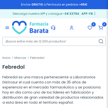
Envíos
GRATIS
a Península en pedidos
+65€
Descarga nuestra APP y consigue
-3€ EXTRA
:
APP-FB
;)
0
0
menu
Inicio
Marcas
Febredol
Febredol
Febredol es una marca perteneciente a Laboratorios
Distrosur el cual cuenta con más de 35 años de
experiencia en el mercado farmacéutico y se posiciona
hoy en día como uno de los líderes en fabricación y
distribución de gran variedad de productos relacionados
a esta área en todo el territorio español.