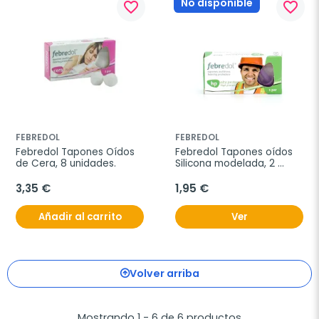
No disponible
favorite_border
favorite_border
FEBREDOL
FEBREDOL
Febredol Tapones Oídos 
Febredol Tapones oídos 
de Cera, 8 unidades.
Silicona modelada, 2 
unidades.
3,35 €
1,95 €
Añadir al carrito
Ver
Volver arriba
Mostrando 1 - 6 de 6 productos