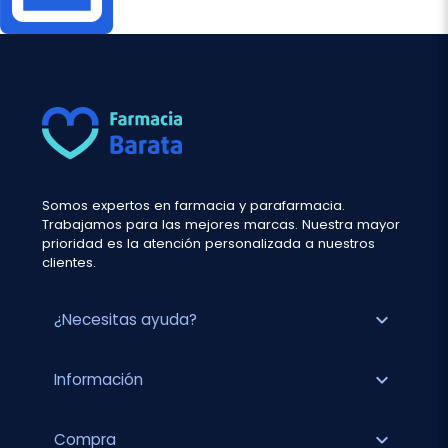
Somos expertos en farmacia y parafarmacia.
Trabajamos para las mejores marcas. Nuestra mayor
prioridad es la atención personalizada a nuestros
clientes.
expand_more
¿Necesitas ayuda?
expand_more
Información
expand_more
Compra