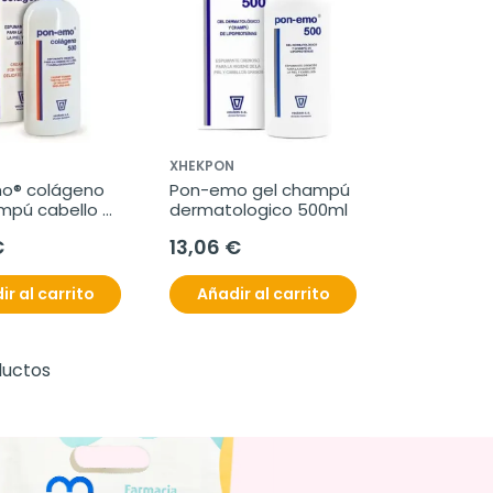
XHEKPON
o® colágeno 
Pon-emo gel champú 
mpú cabello 
dermatologico 500ml
00ml
€
13,06 €
ir al carrito
Añadir al carrito
ductos