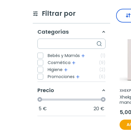
Filtrar por
Categorías
Bebés y Mamás
1
Cosmética
9
Higiene
2
Promociones
6
Precio
XHEK
Xhek
mano
5
€
20
€
5,0
Añ