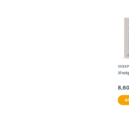
XHEK
Xhek
8,6
Añ