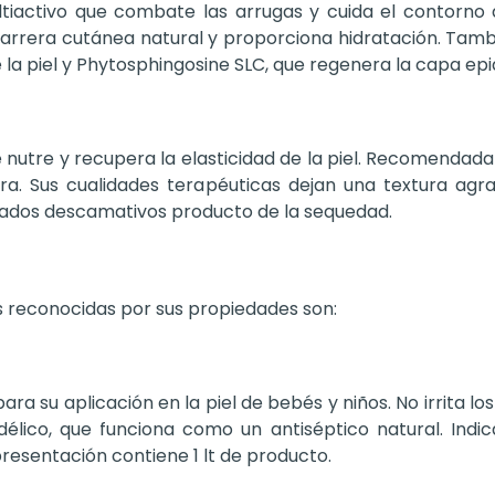
activo que combate las arrugas y cuida el contorno de
arrera cutánea natural y proporciona hidratación. Tambié
 la piel y Phytosphingosine SLC, que regenera la capa ep
 nutre y recupera la elasticidad de la piel. Recomendad
a. Sus cualidades terapéuticas dejan una textura agra
tados descamativos producto de la sequedad.
as reconocidas por sus propiedades son:
ra su aplicación en la piel de bebés y niños. No irrita 
délico, que funciona como un antiséptico natural. Indi
presentación contiene 1 lt de producto.