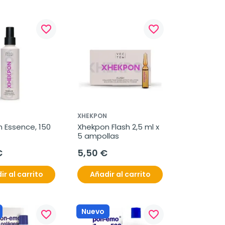
favorite_border
favorite_border
XHEKPON
 Essence, 150 
Xhekpon Flash 2,5 ml x 
5 ampollas
€
5,50 €
ir al carrito
Añadir al carrito
Nuevo
favorite_border
favorite_border