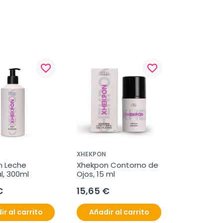
favorite_border
favorite_border
XHEKPON
 Leche 
Xhekpon Contorno de 
l, 300ml
Ojos, 15 ml
€
15,65 €
ir al carrito
Añadir al carrito