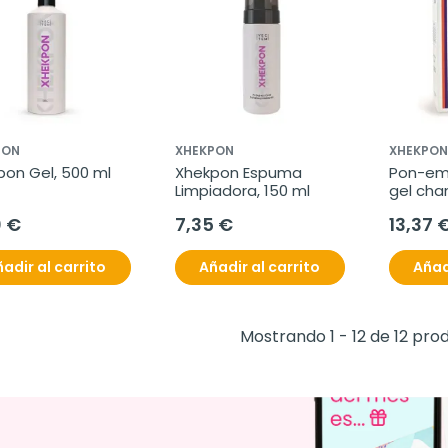
PON
XHEKPON
XHEKPON
pon Gel, 500 ml
Xhekpon Espuma 
Pon-em
Limpiadora, 150 ml
gel cha
seco 5
0 €
7,35 €
13,37 
adir al carrito
Añadir al carrito
Añad
Mostrando 1 - 12 de 12 pro