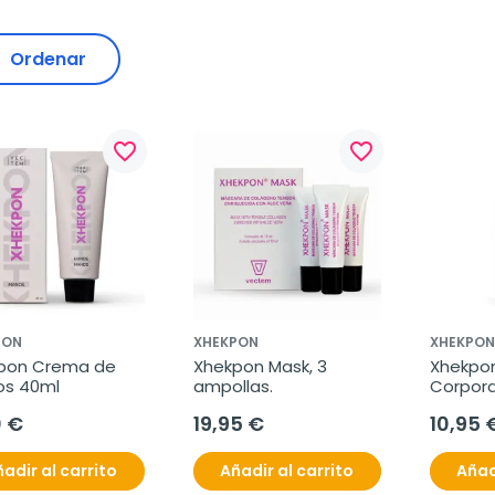
Ordenar
favorite_border
favorite_border
PON
XHEKPON
XHEKPON
pon Crema de 
Xhekpon Mask, 3 
Xhekpon
s 40ml
ampollas.
Corpora
0 €
19,95 €
10,95 
adir al carrito
Añadir al carrito
Añad