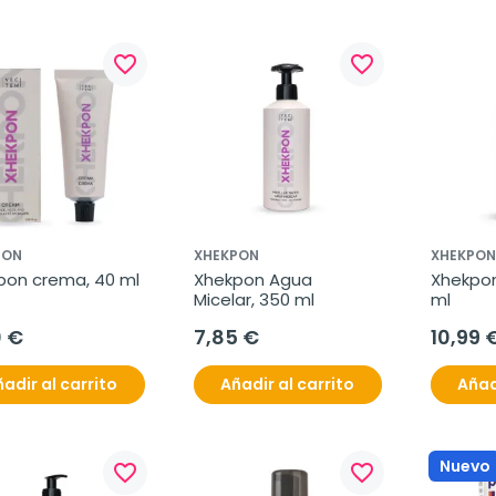
favorite_border
favorite_border
PON
XHEKPON
XHEKPON
pon crema, 40 ml
Xhekpon Agua 
Xhekpon
Micelar, 350 ml
ml
0 €
7,85 €
10,99 
adir al carrito
Añadir al carrito
Añad
Nuevo
favorite_border
favorite_border