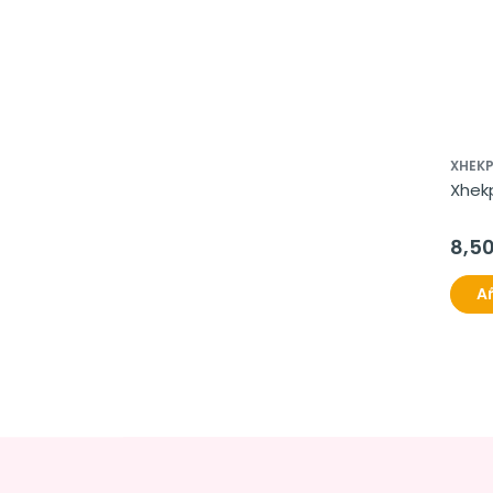
XHEK
Xhek
8,5
Añ