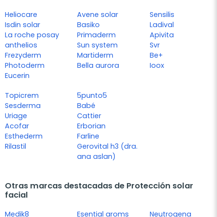
Heliocare
Avene solar
Sensilis
Isdin solar
Basiko
Ladival
La roche posay
Primaderm
Apivita
anthelios
Sun system
Svr
Frezyderm
Martiderm
Be+
Photoderm
Bella aurora
Ioox
Eucerin
Topicrem
5punto5
Sesderma
Babé
Uriage
Cattier
Acofar
Erborian
Esthederm
Farline
Rilastil
Gerovital h3 (dra.
ana aslan)
Otras marcas destacadas de Protección solar
facial
Medik8
Esential aroms
Neutrogena