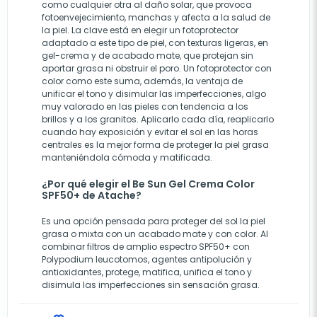
como cualquier otra al daño solar, que provoca
fotoenvejecimiento, manchas y afecta a la salud de
la piel. La clave está en elegir un fotoprotector
adaptado a este tipo de piel, con texturas ligeras, en
gel-crema y de acabado mate, que protejan sin
aportar grasa ni obstruir el poro. Un fotoprotector con
color como este suma, además, la ventaja de
unificar el tono y disimular las imperfecciones, algo
muy valorado en las pieles con tendencia a los
brillos y a los granitos. Aplicarlo cada día, reaplicarlo
cuando hay exposición y evitar el sol en las horas
centrales es la mejor forma de proteger la piel grasa
manteniéndola cómoda y matificada.
¿Por qué elegir el Be Sun Gel Crema Color
SPF50+ de Atache?
Es una opción pensada para proteger del sol la piel
grasa o mixta con un acabado mate y con color. Al
combinar filtros de amplio espectro SPF50+ con
Polypodium leucotomos, agentes antipolución y
antioxidantes, protege, matifica, unifica el tono y
disimula las imperfecciones sin sensación grasa.