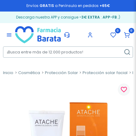
Envíos
GRATIS
a Península en pedidos
+65€
Descarga nuestra APP y consigue
-3€ EXTRA
:
APP-FB
;)
0
0
menu
Inicio
Cosmética
Protección Solar
Protección solar facial
M
favorite_border