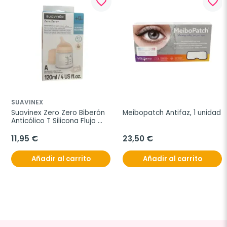
favorite_border
favorite_border
SUAVINEX
Suavinex Zero Zero Biberón 
Meibopatch Antifaz, 1 unidad
Anticólico T Silicona Flujo 
Adaptable Color Fair, 120 ml
11,95 €
23,50 €
Añadir al carrito
Añadir al carrito