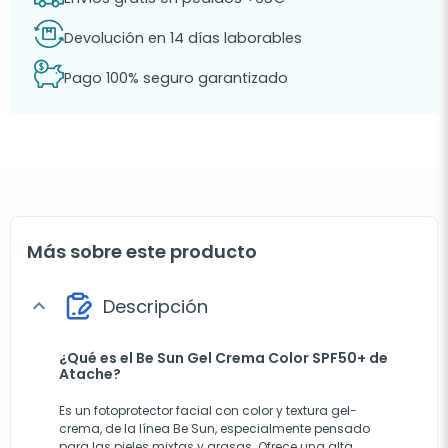
Devolución en 14 días laborables
Pago 100% seguro garantizado
Más sobre este producto
Descripción
expand_more
¿Qué es el Be Sun Gel Crema Color SPF50+ de
Atache?
Es un fotoprotector facial con color y textura gel-
crema, de la línea Be Sun, especialmente pensado
para las pieles mixtas y grasas. Ofrece una alta