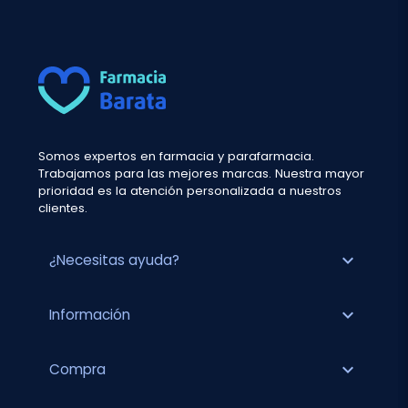
Somos expertos en farmacia y parafarmacia.
Trabajamos para las mejores marcas. Nuestra mayor
prioridad es la atención personalizada a nuestros
clientes.
expand_more
¿Necesitas ayuda?
expand_more
Información
expand_more
Compra