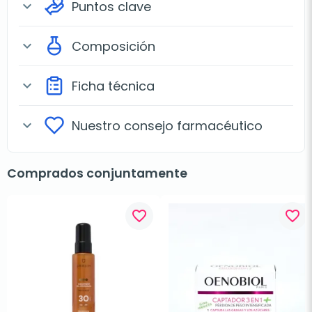
Puntos clave
expand_more
Composición
expand_more
Ficha técnica
expand_more
Nuestro consejo farmacéutico
expand_more
Comprados conjuntamente
favorite_border
favorite_border