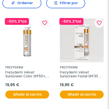
Ordenar
Filtrar por
-50% 2ªUd
-50% 2ªUd
favorite_border
favorite_border
FREZYDERM
FREZYDERM
Frezyderm Velvet 
Frezyderm Velvet 
Sunscreen Color SPF50+, 
Sunscreen Facial SPF30 
50 ml
50ml
19,95 €
19,95 €
Añadir al carrito
Añadir al carrito