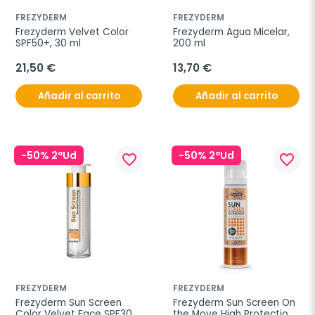
FREZYDERM
FREZYDERM
Frezyderm Velvet Color 
Frezyderm Agua Micelar, 
SPF50+, 30 ml
200 ml
21,50 €
13,70 €
Añadir al carrito
Añadir al carrito
-50% 2ªUd
-50% 2ªUd
favorite_border
favorite_border
FREZYDERM
FREZYDERM
Frezyderm Sun Screen 
Frezyderm Sun Screen On 
Color Velvet Face SPF30, 
the Move High Protection 