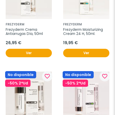
FREZYDERM
FREZYDERM
Frezyderm Crema 
Frezyderm Moisturizing 
Antiarrugas Día, 50ml
Cream 24 H, 50ml.
26,95 €
19,95 €
Ver
Ver
No disponible
No disponible
favorite_border
favorite_border
-50% 2ªUd
-50% 2ªUd