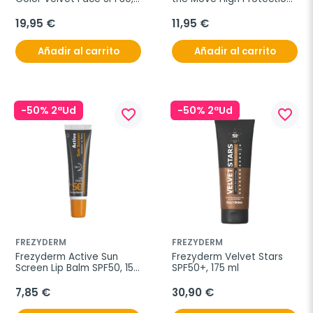
50 ml
SPF50, 75 ml
19,95 €
11,95 €
Añadir al carrito
Añadir al carrito
-50% 2ªUd
-50% 2ªUd
favorite_border
favorite_border
FREZYDERM
FREZYDERM
Frezyderm Active Sun 
Frezyderm Velvet Stars 
Screen Lip Balm SPF50, 15 
SPF50+, 175 ml
ml
7,85 €
30,90 €