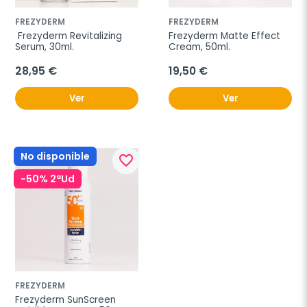
FREZYDERM
FREZYDERM
 Frezyderm Revitalizing 
Frezyderm Matte Effect 
Serum, 30ml.
Cream, 50ml.
28,95 €
19,50 €
Ver
Ver
No disponible
favorite_border
-50% 2ªUd
FREZYDERM
Frezyderm SunScreen 