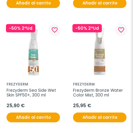
Añadir al carrito
Añadir al carrito
-50% 2ªUd
-50% 2ªUd
favorite_border
favorite_border
FREZYDERM
FREZYDERM
Frezyderm Sea Side Wet 
Frezyderm Bronze Water 
Skin SPF50+, 300 ml
Color Mist, 300 ml
25,90 €
25,95 €
Añadir al carrito
Añadir al carrito