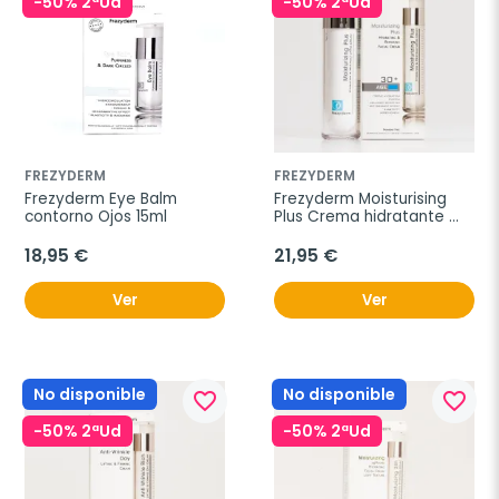
-50% 2ªUd
-50% 2ªUd
FREZYDERM
FREZYDERM
Frezyderm Eye Balm 
Frezyderm Moisturising 
contorno Ojos 15ml
Plus Crema hidratante 
30+ 50ml
18,95 €
21,95 €
Ver
Ver
No disponible
No disponible
favorite_border
favorite_border
-50% 2ªUd
-50% 2ªUd