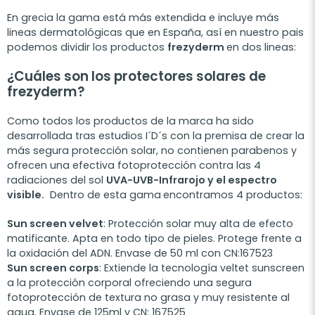
En grecia la gama está más extendida e incluye más
lineas dermatológicas que en España, así en nuestro pais
podemos dividir los productos
frezyderm
en dos lineas:
¿Cuáles son los protectores solares de
frezyderm?
Como todos los productos de la marca ha sido
desarrollada tras estudios I´D´s con la premisa de crear la
más segura protección solar, no contienen parabenos y
ofrecen una efectiva fotoprotección contra las 4
radiaciones del sol
UVA-UVB-Infrarojo y el espectro
visible.
Dentro de esta gama
encontramos 4 productos:
Sun screen velvet
: Protección solar muy alta de efecto
matificante. Apta en todo tipo de pieles. Protege frente a
la oxidación del ADN. Envase de 50 ml con CN:167523
Sun screen corps
: Extiende la tecnología veltet sunscreen
a la protección corporal ofreciendo una segura
fotoprotección de textura no grasa y muy resistente al
agua. Envase de 125ml y CN: 167525