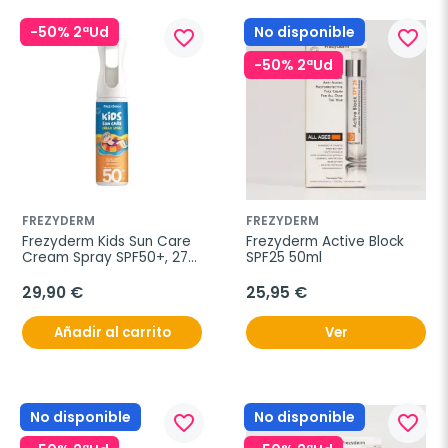
-50% 2ªUd
No disponible
favorite_border
favorite_border
-50% 2ªUd
FREZYDERM
FREZYDERM
Frezyderm Kids Sun Care 
Frezyderm Active Block 
Cream Spray SPF50+, 275 
SPF25 50ml
ml
29,90 €
25,95 €
Añadir al carrito
Ver
No disponible
No disponible
favorite_border
favorite_border