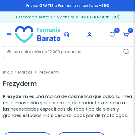
Envíos
GRATIS
a Península en pedidos
+65€
Descarga nuestra APP y consigue
-3€ EXTRA
:
APP-FB
;)
0
0
menu
Inicio
Marcas
Frezyderm
Frezyderm
Frezyderm
es una marca de cosmética que basa su linea
en la innovación y el desarrollo de productos en base a
las necesidades específicas de todo tipo de pieles y
grandes estudios I+D´s desarrollados por dermatólogos.