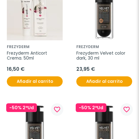
FREZYDERM
FREZYDERM
Frezyderm Anticort 
Frezyderm Velvet color 
Crema. 50ml
dark, 30 ml
16,50 €
23,95 €
Añadir al carrito
Añadir al carrito
-50% 2ªUd
-50% 2ªUd
favorite_border
favorite_border