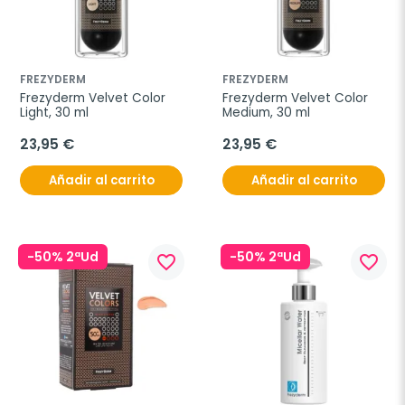
FREZYDERM
FREZYDERM
Frezyderm Velvet Color 
Frezyderm Velvet Color 
Light, 30 ml
Medium, 30 ml
23,95 €
23,95 €
Añadir al carrito
Añadir al carrito
-50% 2ªUd
-50% 2ªUd
favorite_border
favorite_border