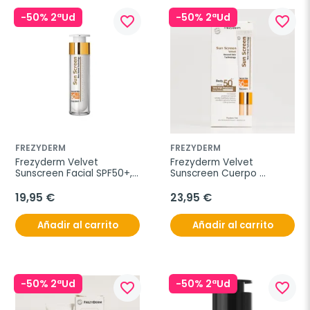
-50% 2ªUd
-50% 2ªUd
favorite_border
favorite_border
FREZYDERM
FREZYDERM
Frezyderm Velvet 
Frezyderm Velvet 
Sunscreen Facial SPF50+, 
Sunscreen Cuerpo 
50 ml
SPF50+, 125ml.
19,95 €
23,95 €
Añadir al carrito
Añadir al carrito
-50% 2ªUd
-50% 2ªUd
favorite_border
favorite_border