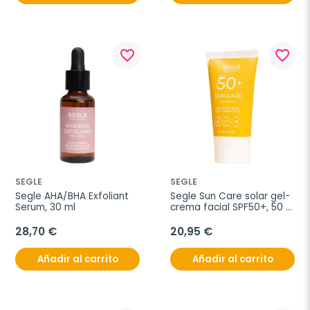
favorite_border
favorite_border
SEGLE
SEGLE
Segle AHA/BHA Exfoliant 
Segle Sun Care solar gel-
Serum, 30 ml
crema facial SPF50+, 50 
ml
28,70 €
20,95 €
Añadir al carrito
Añadir al carrito