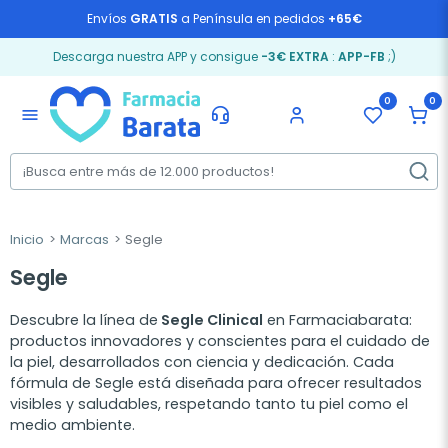
Envíos
GRATIS
a Península en pedidos
+65€
Descarga nuestra APP y consigue
-3€ EXTRA
:
APP-FB
;)
0
0
menu
Inicio
Marcas
Segle
Segle
Descubre la línea de
Segle Clinical
en Farmaciabarata:
productos innovadores y conscientes para el cuidado de
la piel, desarrollados con ciencia y dedicación. Cada
fórmula de Segle está diseñada para ofrecer resultados
visibles y saludables, respetando tanto tu piel como el
medio ambiente.