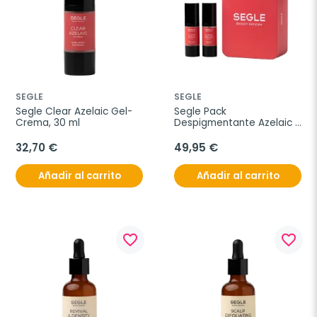
SEGLE
SEGLE
Segle Clear Azelaic Gel-
Segle Pack 
Crema, 30 ml
Despigmentante Azelaic 
+ Skin Resist
32,70 €
49,95 €
Añadir al carrito
Añadir al carrito
favorite_border
favorite_border