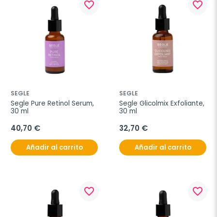
favorite_border
favorite_border
SEGLE
SEGLE
Segle Pure Retinol Serum, 
Segle Glicolmix Exfoliante, 
30 ml
30 ml
40,70 €
32,70 €
Añadir al carrito
Añadir al carrito
favorite_border
favorite_border