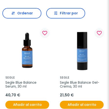
Ordenar
Filtrar por
favorite_border
favorite_border
SEGLE
SEGLE
Segle Blue Balance 
Segle Blue Balance Gel-
Serum, 30 ml
Crema, 30 ml
40,70 €
21,50 €
Añadir al carrito
Añadir al carrito