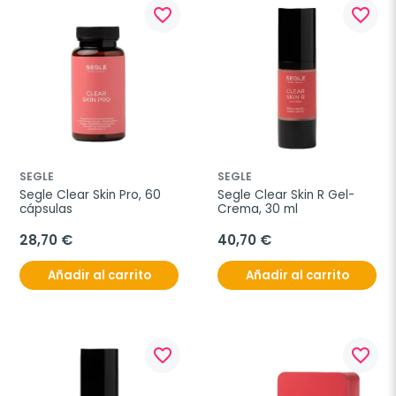
favorite_border
favorite_border
SEGLE
SEGLE
Segle Clear Skin Pro, 60 
Segle Clear Skin R Gel-
cápsulas
Crema, 30 ml
28,70 €
40,70 €
Añadir al carrito
Añadir al carrito
favorite_border
favorite_border