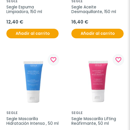
SEGLE
SEGLE
Segle Espuma 
Segle Aceite 
Limpiadora, 150 ml
Desmaquillante, 150 ml
12,40 €
16,40 €
Añadir al carrito
Añadir al carrito
favorite_border
favorite_border
SEGLE
SEGLE
Segle Mascarilla 
Segle Mascarilla Lifting 
Hidratación Intensa , 50 ml
Reafirmante, 50 ml