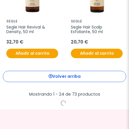
SEGLE
SEGLE
Segle Hair Revival & 
Segle Hair Scalp 
Density, 50 ml
Exfoliante, 50 ml
32,70 €
20,70 €
Añadir al carrito
Añadir al carrito
¡Pack Ahorro!
favorite_border
favorite_border