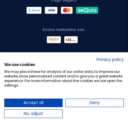
Añadir al carrito
Añadir al carrito
favorite_border
favorite_border
Privacy policy
We use cookies
We may place these for analysis of our visitor data, to improve our
website, show personalised content and to give you a great website
SEGLE
SEGLE
experience. For more information about the cookies we use open the
Segle Pack Solar SPF50 
Segle Sun Spf 50+ Bruma 
settings.
Crema + Bruma, 75 ml
Invisible, 75 ml
24,50 €
12,70 €
Accept all
Deny
Añadir al carrito
Añadir al carrito
No, adjust