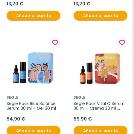
13,20 €
13,20 €
Añadir al carrito
Añadir al carrito
favorite_border
favorite_border
SEGLE
SEGLE
Segle Pack Blue Balance 
Segle Pack Vital C Serum 
Serum 30 ml + Gel 30 ml
30 ml + Crema 30 ml 
Regalo
54,90 €
59,90 €
Añadir al carrito
Añadir al carrito