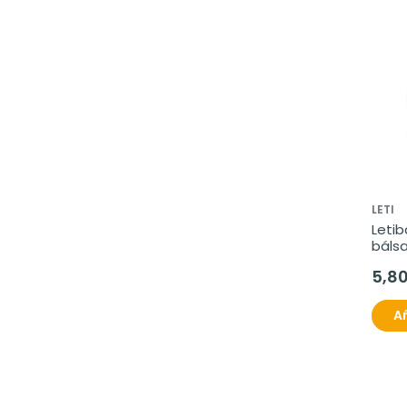
LETI
Letib
báls
5,8
Añ