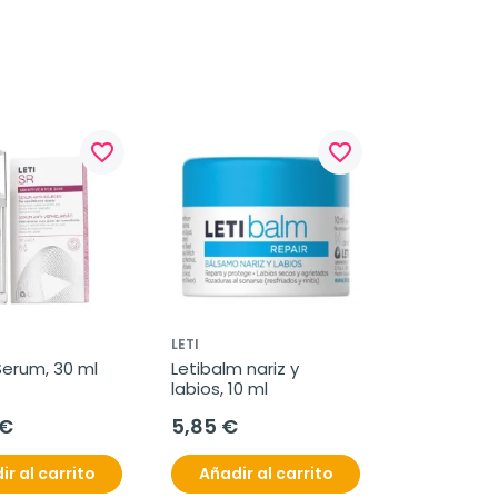
favorite_border
favorite_border
LETI
Serum, 30 ml
Letibalm nariz y 
labios, 10 ml
 €
5,85 €
ir al carrito
Añadir al carrito