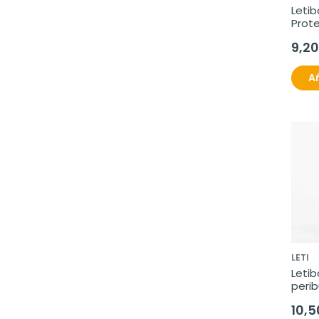
Letib
Prote
Intra
9,20
Añ
LETI
Letib
perib
10,5