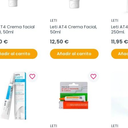
LETI
LETI
AT4 Crema facial 
Leti AT4 Crema Facial, 
Leti AT
0, 50ml
50ml
250ml.
0 €
12,50 €
11,95 €
adir al carrito
Añadir al carrito
Añad
favorite_border
favorite_border
LETI
LETI