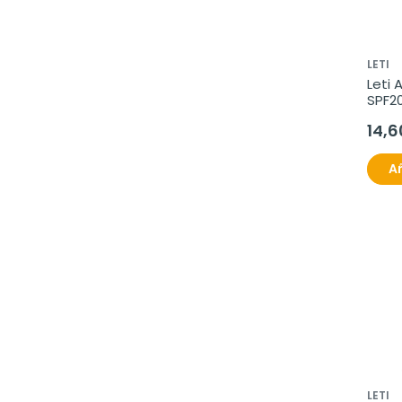
LETI
Leti 
SPF2
14,6
Añ
LETI