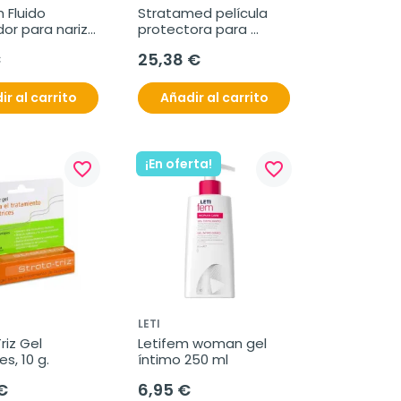
 Fluido 
Stratamed película 
or para nariz 
protectora para 
 10ml.
heridas, 5 g
€
25,38 €
ir al carrito
Añadir al carrito
¡En oferta!
favorite_border
favorite_border
LETI
riz Gel 
Letifem woman gel 
es, 10 g.
íntimo 250 ml
€
6,95 €