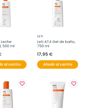
LETI
 Leche 
Leti AT4 Gel de baño, 
, 500 ml
750 ml
€
17,95 €
ir al carrito
Añadir al carrito
favorite_border
favorite_border