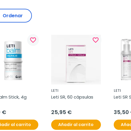
Ordenar
favorite_border
favorite_border
LETI
LETI
alm Stick, 4g
Leti SR, 60 cápsulas
Leti SR 
0 €
25,95 €
35,50
adir al carrito
Añadir al carrito
Añad