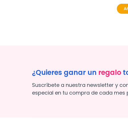
Añ
LETI
Leti 
Facia
14,9
Añ