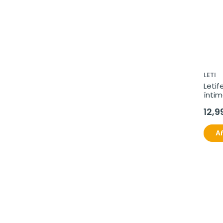
LETI
Leti
íntim
12,9
Añ