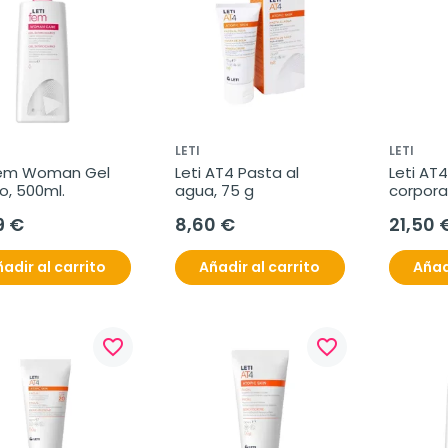
LETI
LETI
fem Woman Gel 
Leti AT4 Pasta al 
Leti AT4
o, 500ml.
agua, 75 g
corporal
9 €
8,60 €
21,50 
adir al carrito
Añadir al carrito
Añad
favorite_border
favorite_border