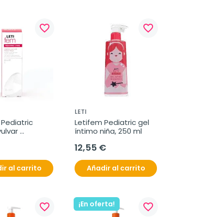
favorite_border
favorite_border
LETI
Pediatric 
Letifem Pediatric gel 
lvar 
íntimo niña, 250 ml
ica, 30 ml
12,55 €
ir al carrito
Añadir al carrito
¡En oferta!
favorite_border
favorite_border