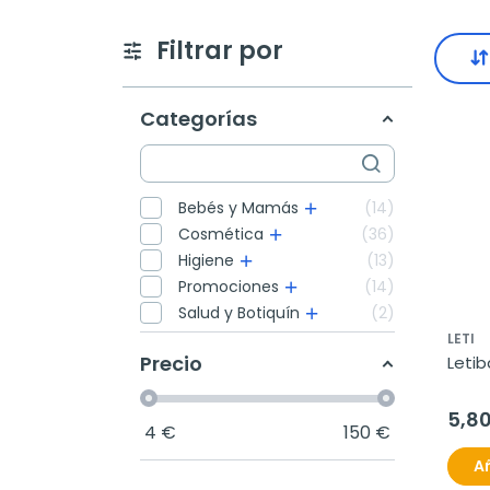
Filtrar por
Categorías
Bebés y Mamás
14
Cosmética
36
Higiene
13
Promociones
14
Salud y Botiquín
2
LETI
Precio
Letib
5,8
4
€
150
€
Añ