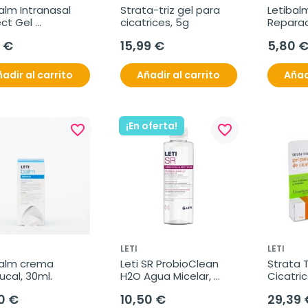
alm Intranasal 
Strata-triz gel para 
Letibalm
ct Gel 
cicatrices, 5g
Reparad
nasal, 15 ml.
y labios,
 €
15,99 €
5,80 
adir al carrito
Añadir al carrito
Añad
¡En oferta!
favorite_border
favorite_border
LETI
LETI
alm crema 
Leti SR ProbioClean 
Strata T
ucal, 30ml.
H2O Agua Micelar, 
Cicatric
200ml.
0 €
10,50 €
29,39 