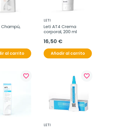
LETI
4 Champú, 
Leti AT4 Crema 
corporal, 200 ml
16,50 €
ir al carrito
Añadir al carrito
favorite_border
favorite_border
LETI