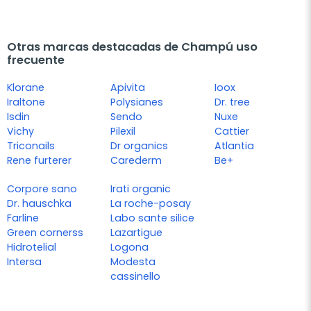
Otras marcas destacadas de Champú uso
frecuente
Klorane
Apivita
Ioox
Iraltone
Polysianes
Dr. tree
Isdin
Sendo
Nuxe
Vichy
Pilexil
Cattier
Triconails
Dr organics
Atlantia
Rene furterer
Carederm
Be+
Corpore sano
Irati organic
Dr. hauschka
La roche-posay
Farline
Labo sante silice
Green cornerss
Lazartigue
Hidrotelial
Logona
Intersa
Modesta
cassinello