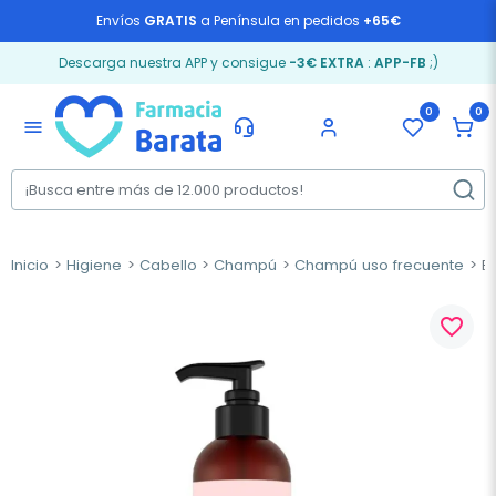
Envíos
GRATIS
a Península en pedidos
+65€
Descarga nuestra APP y consigue
-3€ EXTRA
:
APP-FB
;)
0
0
menu
Inicio
Higiene
Cabello
Champú
Champú uso frecuente
Bo
favorite_border