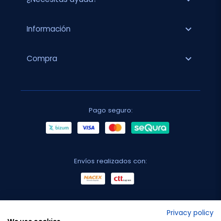
expand_more
Información
expand_more
Compra
Pago seguro:
Envíos realizados con:
No lo decimos nosotros...
Privacy policy