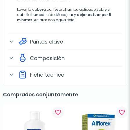
Lavar la cabeza con este champú aplicado sobre el
cabello humedecido. Masajear y
dejar actuar por 5
minutos.
Aclarar con agua tibia.
Puntos clave
expand_more
Composición
expand_more
Ficha técnica
expand_more
Comprados conjuntamente
favorite_border
favorite_border