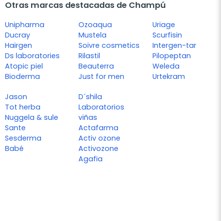
Otras marcas destacadas de Champú
Unipharma
Ozoaqua
Uriage
Ducray
Mustela
Scurfisin
Hairgen
Soivre cosmetics
Intergen-tar
Ds laboratories
Rilastil
Pilopeptan
Atopic piel
Beauterra
Weleda
Bioderma
Just for men
Urtekram
Jason
D´shila
Tot herba
Laboratorios
Nuggela & sule
viñas
Sante
Actafarma
Sesderma
Activ ozone
Babé
Activozone
Agafia