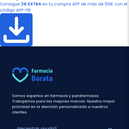
Consigue
3€ EXTRA
en tu compra APP de más de 50€ con el
código APP-FB
Somos expertos en farmacia y parafarmacia.
Trabajamos para las mejores marcas. Nuestra mayor
prioridad es la atención personalizada a nuestros
clientes.
expand_more
¿Necesitas ayuda?