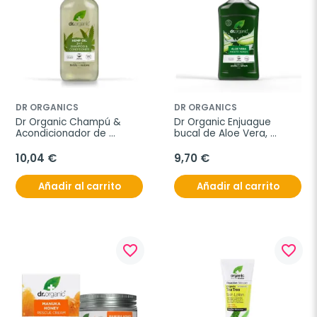
DR ORGANICS
DR ORGANICS
Dr Organic Champú & 
Dr Organic Enjuague 
Acondicionador de 
bucal de Aloe Vera, 
Cáñamo, 265ml.
500ml.
10,04 €
9,70 €
Añadir al carrito
Añadir al carrito
favorite_border
favorite_border