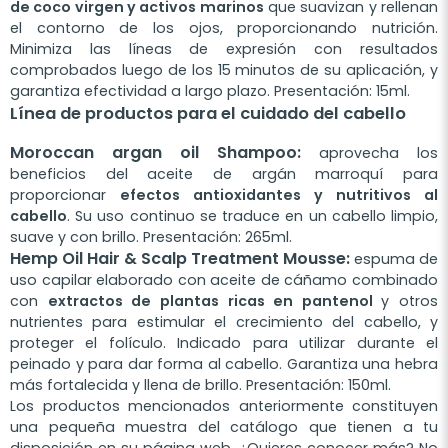
de coco virgen y activos marinos
que suavizan y rellenan
el contorno de los ojos, proporcionando nutrición.
Minimiza las líneas de expresión con resultados
comprobados luego de los 15 minutos de su aplicación, y
garantiza efectividad a largo plazo. Presentación: 15ml.
Línea de productos para el cuidado del cabello
Moroccan argan oil Shampoo:
aprovecha los
beneficios del aceite de argán marroquí para
proporcionar
efectos antioxidantes y nutritivos al
cabello
. Su uso continuo se traduce en un cabello limpio,
suave y con brillo. Presentación: 265ml.
Hemp Oil Hair & Scalp Treatment Mousse:
espuma de
uso capilar elaborado con aceite de cáñamo combinado
con
extractos de plantas ricas en pantenol
y otros
nutrientes para estimular el crecimiento del cabello, y
proteger el folículo. Indicado para utilizar durante el
peinado y para dar forma al cabello. Garantiza una hebra
más fortalecida y llena de brillo. Presentación: 150ml.
Los productos mencionados anteriormente constituyen
una pequeña muestra del catálogo que tienen a tu
disposición en su página web. ¿Quieres conocer más? No