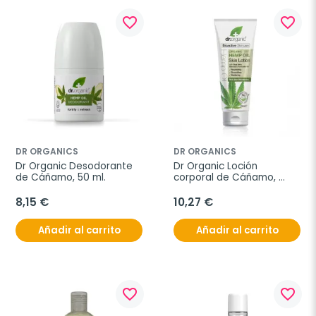
favorite_border
favorite_border
DR ORGANICS
DR ORGANICS
Dr Organic Desodorante 
Dr Organic Loción 
de Cáñamo, 50 ml.
corporal de Cáñamo, 
200ml.
8,15 €
10,27 €
Añadir al carrito
Añadir al carrito
favorite_border
favorite_border