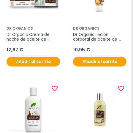
DR ORGANICS
DR ORGANICS
Dr Organic Crema de 
Dr Organic Loción 
noche de aceite de 
corporal de aceite de 
Coco, 50ml.
Argán, 200ml.
12,67 €
10,95 €
Añadir al carrito
Añadir al carrito
favorite_border
favorite_border