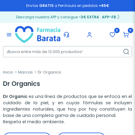
Envíos
GRATIS
a Península en pedidos
+65€
Descarga nuestra APP y consigue
-3€ EXTRA
:
APP-FB
;)
0
0
menu
Inicio
Marcas
Dr Organics
Dr Organics
Dr Organic
es una línea de productos que se enfoca en el
cuidado de la piel, y en cuyas fórmulas se incluyen
ingredientes naturales, que hoy por hoy constituyen la
base de una completa gama de cuidado personal.
Respeta el medio ambiente.