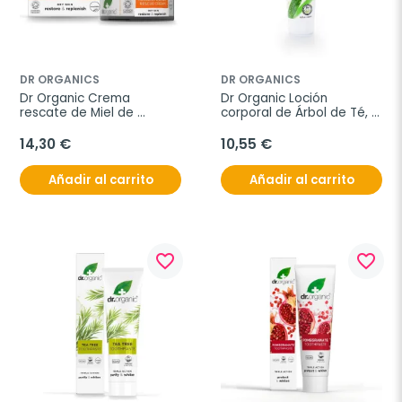
DR ORGANICS
DR ORGANICS
Dr Organic Crema 
Dr Organic Loción 
rescate de Miel de 
corporal de Árbol de Té, 
Manuka, 50ml.
200ml.
14,30 €
10,55 €
Añadir al carrito
Añadir al carrito
favorite_border
favorite_border