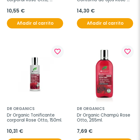
200ml.
Otto, 15ml.
10,55 €
14,30 €
Añadir al carrito
Añadir al carrito
favorite_border
favorite_border
DR ORGANICS
DR ORGANICS
Dr Organic Tonificante 
Dr Organic Champú Rose 
corporal Rose Otto, 150ml.
Otto, 265ml.
10,31 €
7,69 €