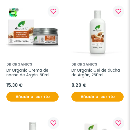
favorite_border
favorite_border
DR ORGANICS
DR ORGANICS
Dr Organic Crema de 
Dr Organic Gel de ducha 
noche de Argán, 50ml.
de Argán, 250ml.
15,30 €
8,20 €
Añadir al carrito
Añadir al carrito
favorite_border
favorite_border