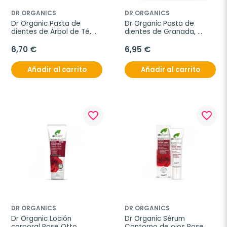
DR ORGANICS
DR ORGANICS
Dr Organic Pasta de 
Dr Organic Pasta de 
dientes de Árbol de Té, 
dientes de Granada, 
100ml.
100ml.
6,70 €
6,95 €
Añadir al carrito
Añadir al carrito
favorite_border
favorite_border
DR ORGANICS
DR ORGANICS
Dr Organic Loción 
Dr Organic Sérum 
corporal Rose Otto, 
Contorno de ojos Rose 