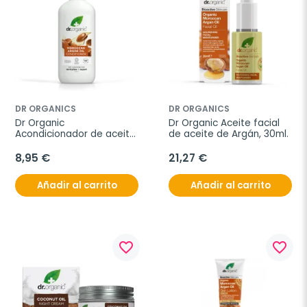
DR ORGANICS
DR ORGANICS
Dr Organic 
Dr Organic Aceite facial 
Acondicionador de aceite 
de aceite de Argán, 30ml.
de Argán, 265ml.
8,95 €
21,27 €
Añadir al carrito
Añadir al carrito
favorite_border
favorite_border