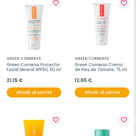
favorite_border
favorite_border
GREEN CORNERSS
GREEN CORNERSS
Green Cornerss Protector 
Green Cornerss Crema 
Facial Mineral SPF50, 50 ml
de Pies de Tomate, 75 ml
21,15 €
12,65 €
Añadir al carrito
Añadir al carrito
favorite_border
favorite_border