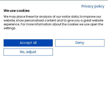
No lo decimos nosotros...
Privacy policy
We use cookies
¡Tu opinión es importante!
We may place these for analysis of our visitor data, to improve our
website, show personalised content and to give you a great website
experience. For more information about the cookies we use open the
settings.
Copyright © 2010-2026 Farmacia Barata S.L. Todos los
derechos reservados.
Accept all
Deny
No, adjust