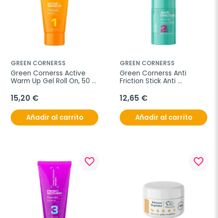
GREEN CORNERSS
GREEN CORNERSS
Green Cornerss Active 
Green Cornerss Anti 
Warm Up Gel Roll On, 50 
Friction Stick Anti 
ml
Rozaduras, 30 g
15,20 €
12,65 €
Añadir al carrito
Añadir al carrito
favorite_border
favorite_border