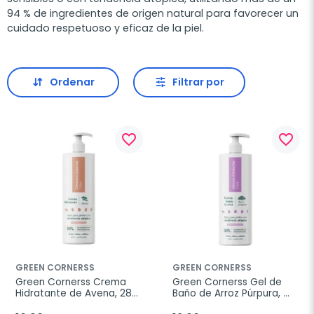
94 % de ingredientes de origen natural para favorecer un
cuidado respetuoso y eficaz de la piel.
Ordenar
Filtrar por
favorite_border
favorite_border
GREEN CORNERSS
GREEN CORNERSS
Green Cornerss Crema 
Green Cornerss Gel de 
Hidratante de Avena, 280 
Baño de Arroz Púrpura, 
ml
400 ml