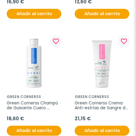
16,90 €
13,60 €
Añadir al carrito
Añadir al carrito
favorite_border
favorite_border
GREEN CORNERSS
GREEN CORNERSS
Green Cornerss Champú 
Green Cornerss Crema 
de Guisante Cuero 
Anti-estrías de Sangre de 
Cabelludo Sensible, 300 
Dragón, 200 ml
ml
18,60 €
21,15 €
Añadir al carrito
Añadir al carrito