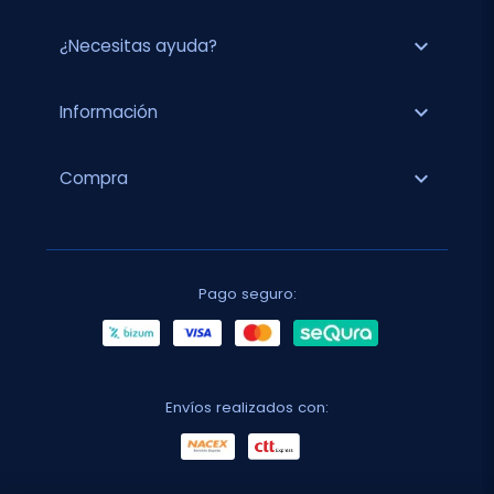
expand_more
¿Necesitas ayuda?
expand_more
Información
expand_more
Compra
Pago seguro:
Envíos realizados con: