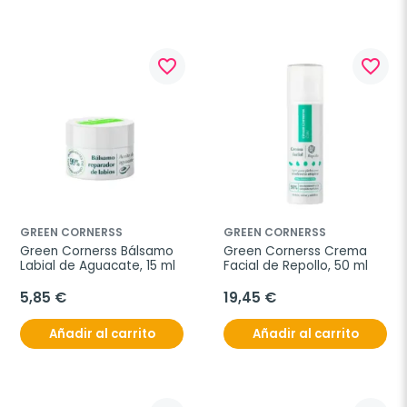
favorite_border
favorite_border
GREEN CORNERSS
GREEN CORNERSS
Green Cornerss Bálsamo 
Green Cornerss Crema 
Labial de Aguacate, 15 ml
Facial de Repollo, 50 ml
5,85 €
19,45 €
Añadir al carrito
Añadir al carrito