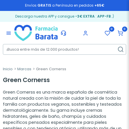
Envíos
GRATIS
a Península en pedidos
+65€
Descarga nuestra APP y consigue
-3€ EXTRA
:
APP-FB
;)
0
0
menu
Inicio
Marcas
Green Cornerss
Green Cornerss
Green Cornerss es una marca española de cosmética
natural creada con la misión de cuidar la piel de toda la
familia con productos veganos, sostenibles y testeados
dermatológicamente. Su gama incluye cremas
hidratantes, geles de baño, champús y cuidados
específicos pensados especialmente para pieles
sensibles o con tendencia atópica, utilizando más de un