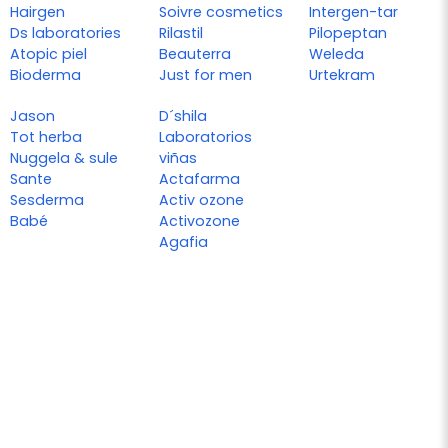
Hairgen
Soivre cosmetics
Intergen-tar
Ds laboratories
Rilastil
Pilopeptan
Atopic piel
Beauterra
Weleda
Bioderma
Just for men
Urtekram
Jason
D´shila
Tot herba
Laboratorios
Nuggela & sule
viñas
Sante
Actafarma
Sesderma
Activ ozone
Babé
Activozone
Agafia