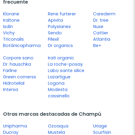
frecuente
Klorane
Rene furterer
Carederm
Iraltone
Apivita
Dr. tree
Isdin
Polysianes
Nuxe
Vichy
Sendo
Cattier
Triconails
Pilexil
Atlantia
Botánicapharma
Dr organics
Be+
Corpore sano
Irati organic
Dr. hauschka
La roche-posay
Farline
Labo sante silice
Green cornerss
Lazartigue
Hidrotelial
Logona
Intersa
Modesta
cassinello
Otras marcas destacadas de Champú
Unipharma
Ozoaqua
Uriage
Ducray
Mustela
Scurfisin