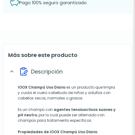
Pago 100% seguro garantizado
Más sobre este producto
Descripción
expand_more
IOOX Champú Uso Diario
es un producto que limpia
y cuida el cuero cabelludo de niños y adultos con
cabellos secos, normales o grasos.
Es un champú con
agentes tensioactivos suaves y
pH neutro
, por lo cual puede ser alternado con
champús para tratamiento específicos.
Propiedades de IOOX Champú Uso Diario