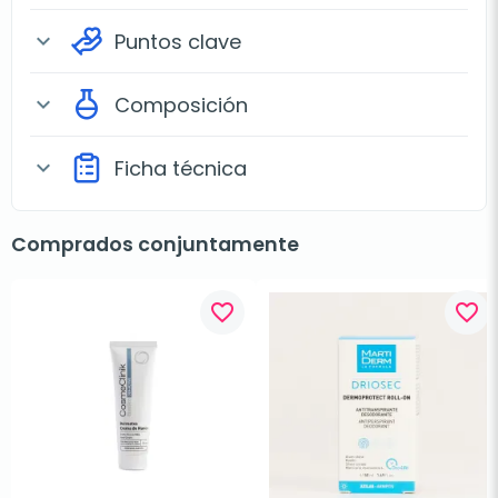
Puntos clave
expand_more
Composición
expand_more
Ficha técnica
expand_more
Comprados conjuntamente
favorite_border
favorite_border