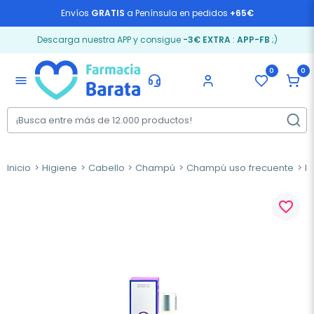
Envíos
GRATIS
a Península en pedidos
+65€
Descarga nuestra APP y consigue
-3€ EXTRA
:
APP-FB
;)
0
0
menu
Inicio
Higiene
Cabello
Champú
Champú uso frecuente
IO
favorite_border