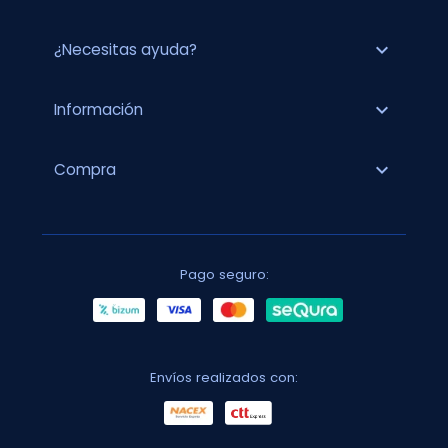
expand_more
¿Necesitas ayuda?
expand_more
Información
expand_more
Compra
Pago seguro:
Envíos realizados con: