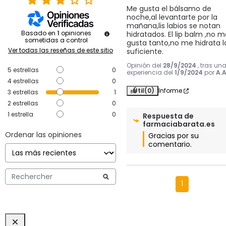
Me gusta el bálsamo de 
noche,al levantarte por la 
mañana,lis labios se notan 
Basado en
1
opiniones
hidratados. El lip balm ,no m
sometidas a control
gusta tanto,no me hidrata lo
Ver todas las reseñas de este sitio
suficiente.
Opinión del
28/9/2024
, tras un
5
estrellas
0
experiencia del
1/9/2024
por
A.A
4
estrellas
0
Útil
(0)
Informe
3
estrellas
1
2
estrellas
0
1
estrella
0
Respuesta de
farmaciabarata.es
Ordenar las opiniones
Gracias por su 
comentario.
1