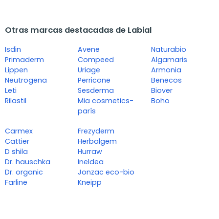
Otras marcas destacadas de Labial
Isdin
Avene
Naturabio
Primaderm
Compeed
Algamaris
Lippen
Uriage
Armonia
Neutrogena
Perricone
Benecos
Leti
Sesderma
Biover
Rilastil
Mia cosmetics-
Boho
parís
Carmex
Frezyderm
Cattier
Herbalgem
D shila
Hurraw
Dr. hauschka
Ineldea
Dr. organic
Jonzac eco-bio
Farline
Kneipp