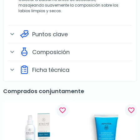
masajeando suavemente la composición sobre los
labios limpios y secos.
Puntos clave
expand_more
Composición
expand_more
Ficha técnica
expand_more
Comprados conjuntamente
favorite_border
favorite_border