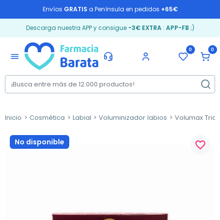
Envíos
GRATIS
a Península en pedidos
+65€
Descarga nuestra APP y consigue
-3€ EXTRA
:
APP-FB
;)
0
0
menu
Inicio
Cosmética
Labial
Voluminizador labios
Volumax Triact
No disponible
favorite_border