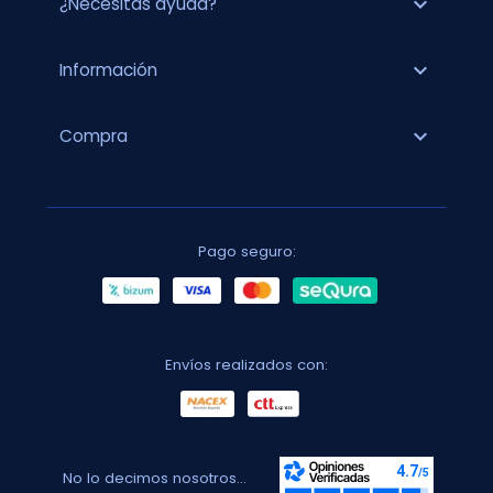
expand_more
¿Necesitas ayuda?
expand_more
Información
expand_more
Compra
Pago seguro:
Envíos realizados con:
No lo decimos nosotros...