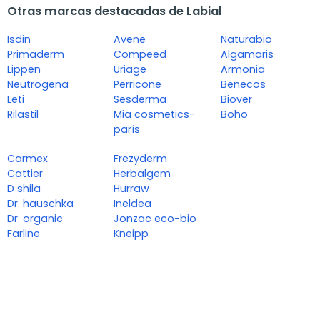
Otras marcas destacadas de Labial
Isdin
Avene
Naturabio
Primaderm
Compeed
Algamaris
Lippen
Uriage
Armonia
Neutrogena
Perricone
Benecos
Leti
Sesderma
Biover
Rilastil
Mia cosmetics-
Boho
parís
Carmex
Frezyderm
Cattier
Herbalgem
D shila
Hurraw
Dr. hauschka
Ineldea
Dr. organic
Jonzac eco-bio
Farline
Kneipp