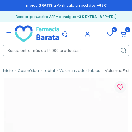
Envíos
GRATIS
a Península en pedidos
+65€
Descarga nuestra APP y consigue
-3€ EXTRA
:
APP-FB
;)
0
0
menu
Inicio
Cosmética
Labial
Voluminizador labios
Volumax Fruitg
favorite_border