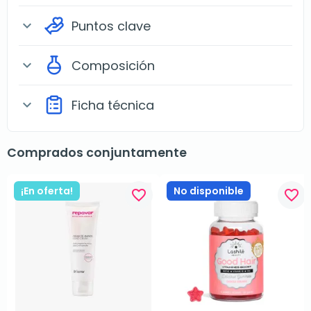
Puntos clave
expand_more
Composición
expand_more
Ficha técnica
expand_more
Comprados conjuntamente
¡En oferta!
No disponible
favorite_border
favorite_border