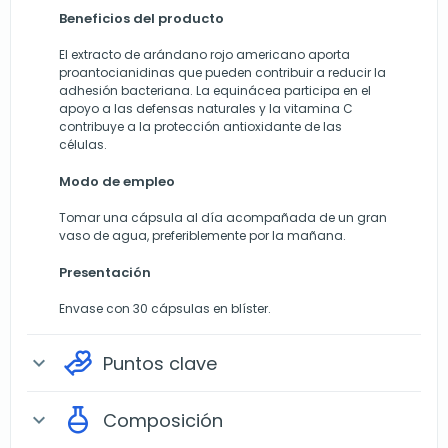
Beneficios del producto
El extracto de arándano rojo americano aporta
proantocianidinas que pueden contribuir a reducir la
adhesión bacteriana. La equinácea participa en el
apoyo a las defensas naturales y la vitamina C
contribuye a la protección antioxidante de las
células.
Modo de empleo
Tomar una cápsula al día acompañada de un gran
vaso de agua, preferiblemente por la mañana.
Presentación
Envase con 30 cápsulas en blíster.
Puntos clave
expand_more
Composición
expand_more