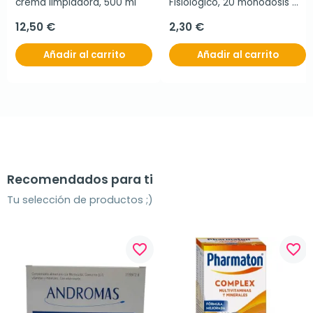
crema limpiadora, 500 ml
Fisiológico, 20 monodosis 
de 5 ml
12,50 €
2,30 €
Añadir al carrito
Añadir al carrito
Recomendados para ti
Tu selección de productos ;)
favorite_border
favorite_border