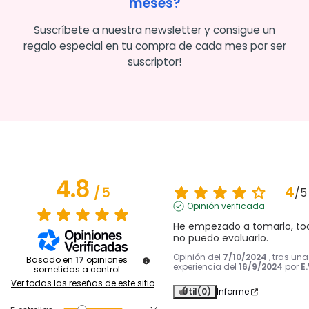
meses?
Suscríbete a nuestra newsletter y consigue un
regalo especial en tu compra de cada mes por ser
suscriptor!
4.8
4
/
5
/
5
Opinión verificada
He empezado a tomarlo, tod
no puedo evaluarlo.
Opinión del
7/10/2024
, tras una
Basado en
17
opiniones
experiencia del
16/9/2024
por
E.
sometidas a control
Ver todas las reseñas de este sitio
Útil
(0)
Informe