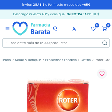
Envíos
GRATIS
a Península en pedidos
+65€
Descarga nuestra APP y consigue
-3€ EXTRA
:
APP-FB
;)
0
0
menu
Inicio
Salud y Botiquín
Problemas renales
Cistitis
Roter Cran
favorite_border