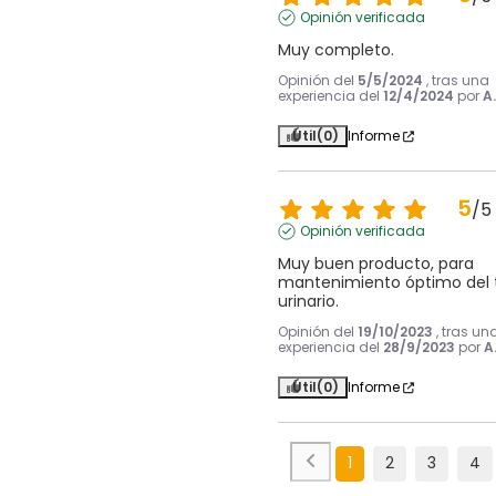
Opinión verificada
Muy completo.
Opinión del
5/5/2024
, tras una
experiencia del
12/4/2024
por
A.
Útil
(0)
Informe
5
/
5
Opinión verificada
Muy buen producto, para 
mantenimiento óptimo del t
urinario.
Opinión del
19/10/2023
, tras un
experiencia del
28/9/2023
por
A
Útil
(0)
Informe
1
2
3
4