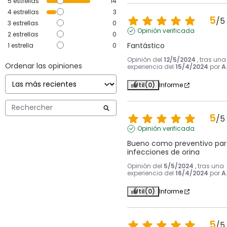
5
estrellas
14
4
estrellas
3
5
/
5
3
estrellas
0
Opinión verificada
2
estrellas
0
Fantástico
1
estrella
0
Opinión del
12/5/2024
, tras una
Ordenar las opiniones
experiencia del
15/4/2024
por
A
Útil
(0)
Informe
5
/
5
Opinión verificada
Bueno como preventivo para
infecciones de orina
Opinión del
5/5/2024
, tras una
experiencia del
16/4/2024
por
A
Útil
(0)
Informe
5
/
5