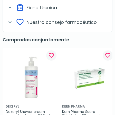
Ficha técnica
expand_more
Nuestro consejo farmacéutico
expand_more
Comprados conjuntamente
favorite_border
favorite_border
DEXERYL
KERN PHARMA
Dexeryl Shower cream 
Kern Pharma Suero 