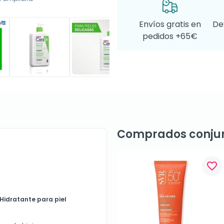
Envíos gratis en
De
pedidos +65€
Comprados conju
favorite_border
Hidratante para piel