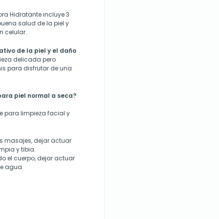
a Hidratante incluye 3
ena salud de la piel y
 celular.
ivo de la piel y el daño
pieza delicada pero
is para disfrutar de una
ara piel normal a seca?
 para limpieza facial y
es masajes, dejar actuar
mpia y tibia.
do el cuerpo, dejar actuar
te agua.