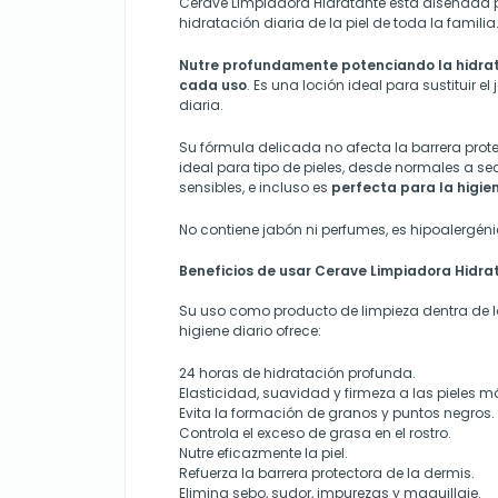
Cerave Limpiadora Hidratante está diseñada p
hidratación diaria de la piel de toda la familia
Nutre profundamente potenciando la hidrata
cada uso
. Es una loción ideal para sustituir e
diaria.
Su
fórmula delicada no afecta la barrera protec
ideal para tipo de pieles, desde normales a s
sensibles, e incluso es
perfecta para la higien
No
contiene jabón ni perfumes, es
hipoalergén
Beneficios de usar Cerave Limpiadora Hidra
Su uso como producto de limpieza dentra de l
higiene diario ofrece:
24 horas de hidratación profunda.
Elasticidad, suavidad y firmeza a las pieles 
Evita la formación de granos y puntos negros.
Controla el exceso de grasa en el rostro.
Nutre eficazmente la piel
.
Refuerza la barrera protectora de la dermis.
Elimina sebo, sudor, impurezas y maquillaje.