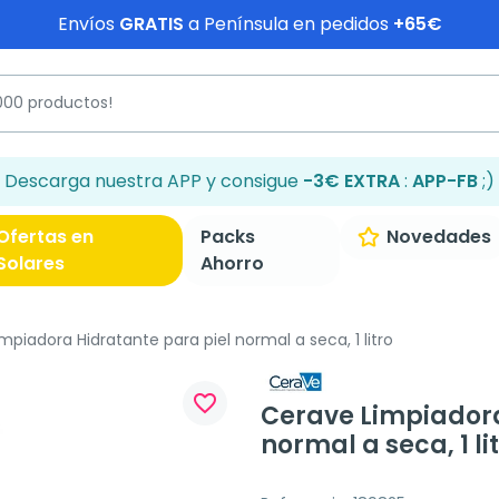
Envíos
GRATIS
a Península en pedidos
+65€
Descarga nuestra APP y consigue
-3€ EXTRA
:
APP-FB
;)
Ofertas en
Packs
Novedades
Solares
Ahorro
piadora Hidratante para piel normal a seca, 1 litro
favorite_border
Cerave Limpiadora
normal a seca, 1 li