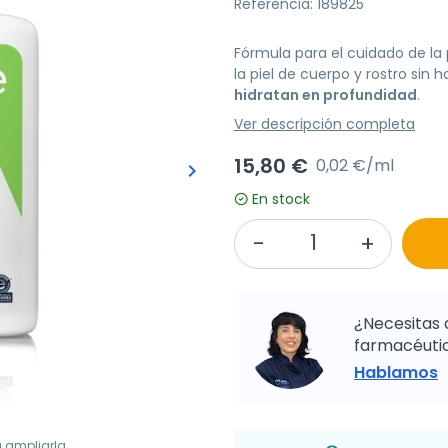
Referencia: 189825
Fórmula para el cuidado de la 
la piel de cuerpo y rostro sin
hidratan en profundidad
.
Ver descripción completa
15,80 €
0,02 €/ml
keyboard_arrow_right
Siguiente
En stock
¿Necesitas 
farmacéutic
Hablamos
a ampliarla