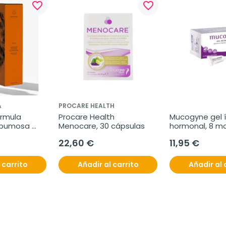
favorite_border
favorite_border
A
PROCARE HEALTH
rmula 
Procare Health 
Mucogyne gel í
spumosa 
Menocare, 30 cápsulas
hormonal, 8 mo
, 200 ml
5 ml
22,60 €
11,95 €
 carrito
Añadir al carrito
Añadir al 