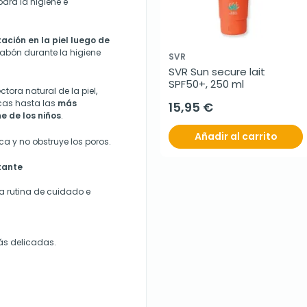
ara la higiene e
.
ción en la piel luego de
l jabón durante la higiene
SVR
SVR Sun secure lait 
SPF50+, 250 ml
tora natural de la piel
,
ecas hasta las
más
15,95 €
e de los niños
.
Añadir al carrito
ica
y no obstruye los poros.
tante
a rutina de cuidado e
más delicadas.