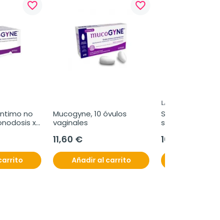
favorite_border
favorite_border
LABORATORIOS VI
ntimo no 
Mucogyne, 10 óvulos 
Septogin MD sol
nodosis x 
vaginales
secante spray, 
11,60 €
10,80 €
carrito
Añadir al carrito
Añadir al c