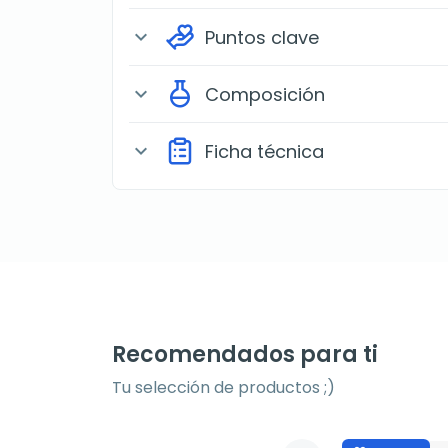
Puntos clave
expand_more
Composición
expand_more
Ficha técnica
expand_more
Recomendados para ti
Tu selección de productos ;)