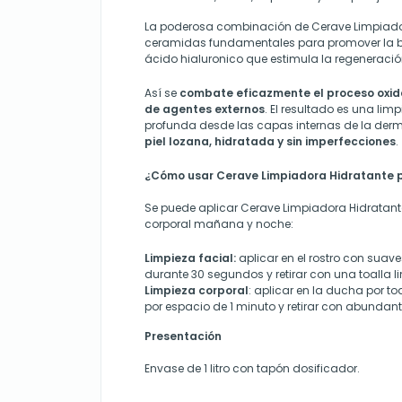
La poderosa combinación de Cerave Limpiador
ceramidas fundamentales para promover la bu
ácido hialuronico que estimula la regeneración
Así se
combate eficazmente el proceso oxidat
de agentes externos
. El resultado es una lim
profunda desde las capas internas de la derm
piel lozana, hidratada y sin imperfecciones
.
¿Cómo usar Cerave Limpiadora Hidratante p
Se puede aplicar Cerave Limpiadora Hidratante
corporal mañana y noche:
L
impieza facial
:
aplicar en el rostro con suav
durante 30 segundos y retirar con una toalla li
L
impieza corporal
: aplicar en la ducha por to
por espacio de 1 minuto y retirar con abundan
Presentación
Envase
de 1 litro
con tapón dosificador.