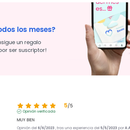
odos los meses?
nsigue un regalo
or ser suscriptor!
5
/
5
Opinión verificada
MUY BIEN
Opinión del
6/6/2023
, tras una experiencia del
5/5/2023
por
A.