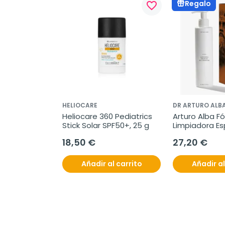
Regalo
favorite_border
HELIOCARE
DR ARTURO ALB
Heliocare 360 Pediatrics 
Arturo Alba Fó
Stick Solar SPF50+, 25 g
Limpiadora E
Recuperadora
18,50 €
27,20 €
Añadir al carrito
Añadir al