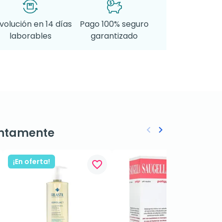
volución en 14 días
Pago 100% seguro
laborables
garantizado
keyboard_arrow_left
keyboard_arrow_right
ntamente
Anterior
Siguiente
¡En oferta!
favorite_border
favorite_border