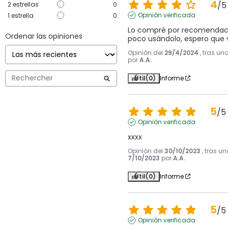
4
/
5
2
estrellas
0
Opinión verificada
1
estrella
0
Lo compré por recomendació
Ordenar las opiniones
poco usándolo, espero que 
Opinión del
29/4/2024
, tras un
por
A.A.
Útil
(0)
Informe
5
/
5
Opinión verificada
xxxx
Opinión del
30/10/2023
, tras u
7/10/2023
por
A.A.
Útil
(0)
Informe
5
/
5
Opinión verificada