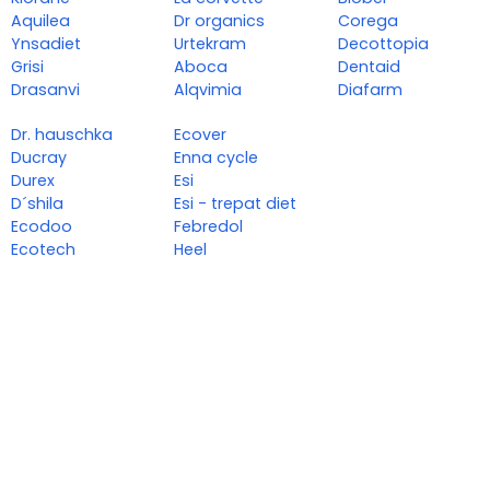
Aquilea
Dr organics
Corega
Ynsadiet
Urtekram
Decottopia
Grisi
Aboca
Dentaid
Drasanvi
Alqvimia
Diafarm
Dr. hauschka
Ecover
Ducray
Enna cycle
Durex
Esi
D´shila
Esi - trepat diet
Ecodoo
Febredol
Ecotech
Heel