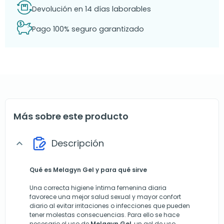
Devolución en 14 días laborables
Pago 100% seguro garantizado
Más sobre este producto
Descripción
expand_more
Qué es Melagyn Gel y para qué sirve
Una correcta higiene íntima femenina diaria
favorece una mejor salud sexual y mayor confort
diario al evitar irritaciones o infecciones que pueden
tener molestas consecuencias. Para ello se hace
necesario el uso de
Melagyn Gel
, un gel de uso