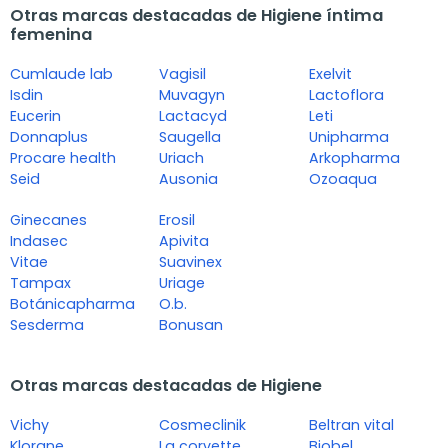
Otras marcas destacadas de Higiene íntima
femenina
Cumlaude lab
Vagisil
Exelvit
Isdin
Muvagyn
Lactoflora
Eucerin
Lactacyd
Leti
Donnaplus
Saugella
Unipharma
Procare health
Uriach
Arkopharma
Seid
Ausonia
Ozoaqua
Ginecanes
Erosil
Indasec
Apivita
Vitae
Suavinex
Tampax
Uriage
Botánicapharma
O.b.
Sesderma
Bonusan
Otras marcas destacadas de Higiene
Vichy
Cosmeclinik
Beltran vital
Klorane
La corvette
Biobel