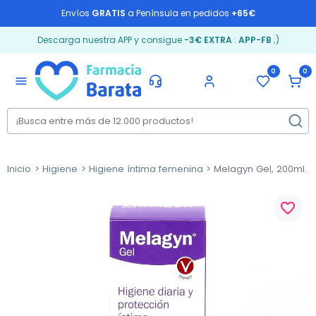
Envíos
GRATIS
a Península en pedidos
+65€
Descarga nuestra APP y consigue
-3€ EXTRA
:
APP-FB
;)
0
0
menu
Inicio
Higiene
Higiene íntima femenina
Melagyn Gel, 200ml.
favorite_border