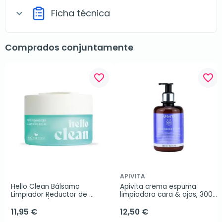
Ficha técnica
expand_more
Comprados conjuntamente
favorite_border
favorite_border
APIVITA
Hello Clean Bálsamo 
Apivita crema espuma 
Limpiador Reductor de 
limpiadora cara & ojos, 300 
Poros con Ácido Oleanólico, 
ml
100 ml
11,95 €
12,50 €