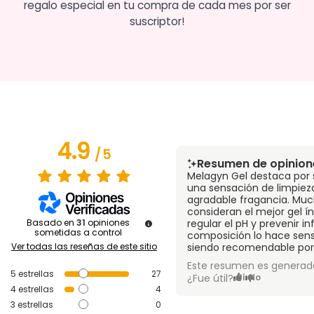
regalo especial en tu compra de cada mes por ser
suscriptor!
4.9
/
5
Resumen de opinion
Melagyn Gel destaca por 
una sensación de limpiez
agradable fragancia. Muc
consideran el mejor gel ín
Basado en
31
opiniones
regular el pH y prevenir i
sometidas a control
composición lo hace sensib
Ver todas las reseñas de este sitio
siendo recomendable por 
Este resumen es generado
5
estrellas
27
¿Fue útil?
Sí
No
4
estrellas
4
3
estrellas
0