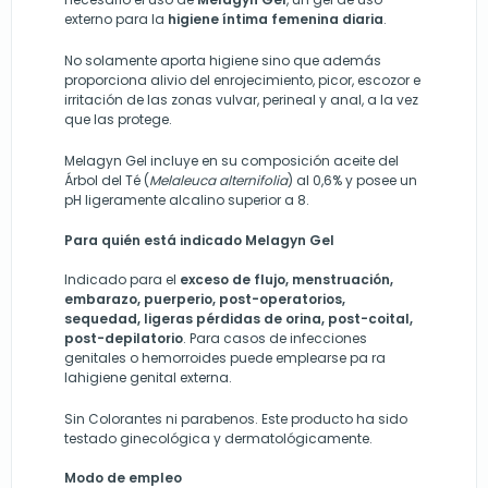
externo para la
higiene íntima femenina diaria
.
No solamente aporta higiene sino que además
proporciona alivio del enrojecimiento, picor, escozor e
irritación de las zonas vulvar, perineal y anal, a la vez
que las protege.
Melagyn Gel incluye en su composición aceite del
Árbol del Té (
Melaleuca alternifolia
) al 0,6% y posee un
pH ligeramente alcalino superior a 8.
Para quién está indicado Melagyn Gel
Indicado para el
exceso de flujo, menstruación,
embarazo, puerperio, post-operatorios,
sequedad, ligeras pérdidas de orina, post-coital,
post-depilatorio
. Para casos de infecciones
genitales o hemorroides puede emplearse pa ra
lahigiene genital externa.
Sin Colorantes ni parabenos. Este producto ha sido
testado ginecológica y dermatológicamente.
Modo de empleo