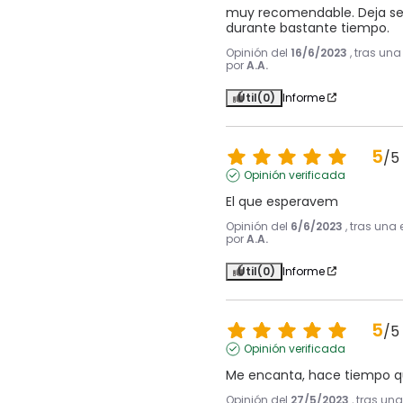
muy recomendable. Deja sen
durante bastante tiempo.
Opinión del
16/6/2023
, tras un
por
A.A.
Útil
(0)
Informe
5
/
5
Opinión verificada
El que esperavem
Opinión del
6/6/2023
, tras una
por
A.A.
Útil
(0)
Informe
5
/
5
Opinión verificada
Me encanta, hace tiempo que
Opinión del
27/5/2023
, tras un